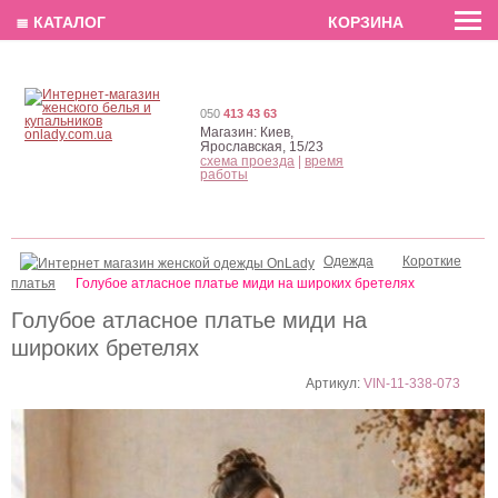
EN
РУС
UA
≣ КАТАЛОГ
КОРЗИНА
050
413 43 63
Магазин:
Киев,
Ярославская, 15/23
схема проезда
|
время
работы
Одежда
Короткие
платья
Голубое атласное платье миди на широких бретелях
Голубое атласное платье миди на
широких бретелях
Артикул:
VIN-11-338-073