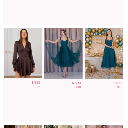
Молочное
Маленькое
Коктейльное
1 999
6 599
5 799
атласное платье
черное платье на
бежевое платье
грн
грн
грн
миди с длинным
любой повод
с рукавами
рукавом, на
фонариками
резинке