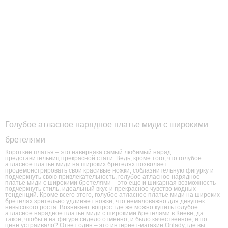
Голубое атласное нарядное платье миди с широкими
бретелями
Короткие платья – это наверняка самый любимый наряд
представительниц прекрасной стати. Ведь, кроме того, что голубое
атласное платье миди на широких бретелях позволяет
продемонстрировать свои красивые ножки, соблазнительную фигурку и
подчеркнуть свою привлекательность, голубое атласное нарядное
платье миди с широкими бретелями – это еще и шикарная возможность
подчеркнуть стиль, идеальный вкус и прекрасное чувство модных
тенденций. Кроме всего этого, голубое атласное платье миди на широких
бретелях зрительно удлиняет ножки, что немаловажно для девушек
невысокого роста. Возникает вопрос: где же можно купить голубое
атласное нарядное платье миди с широкими бретелями в Киеве, да
такое, чтобы и на фигуре сидело отменно, и было качественное, и по
цене устраивало? Ответ один – это интернет-магазин Onlady, где вы