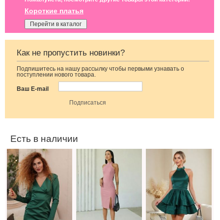
Короткие платья
Перейти в каталог
Как не пропустить новинки?
Подпишитесь на нашу рассылку чтобы первыми узнавать о
Элегантное
Розовое платье
Котейльное
поступлении нового товара.
облегающее
футляр с
атласное платье
платье-футляр
разрезом на ноге
зеленого цвета
Ваш E-mail
изумрудного
цвета
Есть в наличии