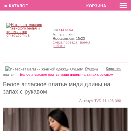
EN
РУС
UA
≣ КАТАЛОГ
КОРЗИНА
050
413 43 63
Магазин:
Киев,
Ярославская, 15/23
схема проезда
|
время
работы
Одежда
Короткие
платья
Белое атласное платье миди длины на запах с рукавом
Белое атласное платье миди длины на
запах с рукавом
Артикул:
TVD-11-406-390