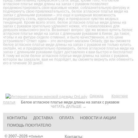
представительниц прекрасной стати. Ведь, кроме того, что белое
атласное платье миди длины на запах с рукавом позволяет
продемонстрировать свои красивые ножки, соблазнительную фигурку и
подчеркнуть свою привлекательность, белое атласное платье миди на
запах с длинными рукавами – это еще и шикарная возможность
подчеркнуть стиль, идеальный вкус и прекрасное чувство модных
тенденций. Кроме всего этого, белое атласное платье миди длины на
запах с рукавом зрительно удлиняет ножки, что немаловажно для
девушек невысокого роста. Возникает вопрос: где же можно купить белое
атласное платье миди на запах с длинными рукавами в Киеве, да такое,
чтобы и на фигуре сидело отменно, и было качественное, и по цене
устраивало? Ответ один – это интернет-магазин Onlady, где вы сможете
белое атласное платье миди длины на запах с рукавом не только купить
онлайн, но и предварительно примерить. белое атласное платье миди на
запах с длинными рукавами будет доставлено к вам быстро и бесплатно!
К тому же если белое атласное платье миди длины на запах с рукавом,
которое вы заказали, вам не подойдет, вы сможете вернуть или обменять
его в течение 30 дней!
Одежда
Короткие
платья
Белое атласное платье миди длины на запах с рукавом
ЧИТАТЬ ДАЛЬШЕ →
КОНТАКТЫ
ДОСТАВКА
ОПЛАТА
НОВОСТИ И АКЦИИ
ПОМОЩЬ ПОКУПАТЕЛЮ
© 2007–2026 «
»
Контакты:
Onlady