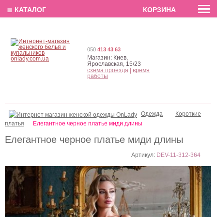
EN
РУС
UA
≣ КАТАЛОГ
КОРЗИНА
050
413 43 63
Магазин:
Киев,
Ярославская, 15/23
схема проезда
|
время
работы
Одежда
Короткие
платья
Елегантное черное платье миди длины
Елегантное черное платье миди длины
Артикул:
DEV-11-312-364