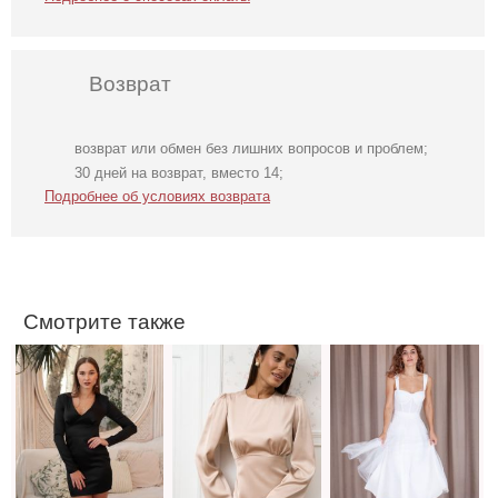
Возврат
возврат или обмен без лишних вопросов и проблем;
Маленькое
Елегантное
Нарядное
30 дней на возврат, вместо 14;
черное платье на
бежевое платье
корсетное белое
Подробнее об условиях возврата
любой повод
миди длины с
платье миди
длинным
длины
рукавом
Смотрите также