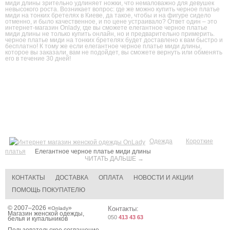
миди длины зрительно удлиняет ножки, что немаловажно для девушек
невысокого роста. Возникает вопрос: где же можно купить черное платье
миди на тонких бретелях в Киеве, да такое, чтобы и на фигуре сидело
отменно, и было качественное, и по цене устраивало? Ответ один – это
интернет-магазин Onlady, где вы сможете елегантное черное платье
миди длины не только купить онлайн, но и предварительно примерить.
черное платье миди на тонких бретелях будет доставлено к вам быстро и
бесплатно! К тому же если елегантное черное платье миди длины,
которое вы заказали, вам не подойдет, вы сможете вернуть или обменять
его в течение 30 дней!
Одежда
Короткие
платья
Елегантное черное платье миди длины
ЧИТАТЬ ДАЛЬШЕ →
КОНТАКТЫ
ДОСТАВКА
ОПЛАТА
НОВОСТИ И АКЦИИ
ПОМОЩЬ ПОКУПАТЕЛЮ
© 2007–2026 «
»
Контакты:
Onlady
Магазин женской одежды,
050
413 43 63
белья и купальников
Пользовательское соглашение