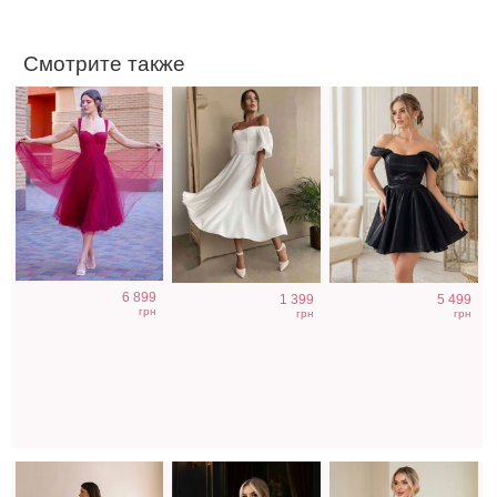
Смотрите также
Белое
Фатиновое
Котейльное
6 899
1 399
5 499
коктейльное
короткое белое
атласное платье
грн
грн
грн
платье миди
платье с
зеленого цвета
открытыми
плечами