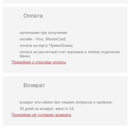
Оплата
наличными при получении;
онлайн - Visa, MasterCard;
оплата на карту ПриватБанка;
оплата на расчетный счет магазина в любом отделении
банка.
Подробнее о способах оплаты
Возврат
возврат или обмен без лишних вопросов и проблем;
Модное
Миди молочное
Короткое черное
30 дней на возврат, вместо 14;
корсетное
платье на
нарядное
Подробнее об условиях возврата
бордовое платье
короткий рукав
короткое платье
миди длины
на выпускной