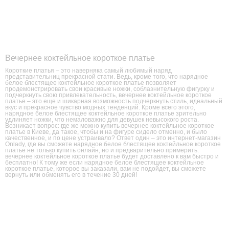
Вечернее коктейльное короткое платье
Короткие платья – это наверняка самый любимый наряд
представительниц прекрасной стати. Ведь, кроме того, что нарядное
белое блестящее коктейльное короткое платье позволяет
продемонстрировать свои красивые ножки, соблазнительную фигурку и
подчеркнуть свою привлекательность, вечернее коктейльное короткое
платье – это еще и шикарная возможность подчеркнуть стиль, идеальный
вкус и прекрасное чувство модных тенденций. Кроме всего этого,
нарядное белое блестящее коктейльное короткое платье зрительно
удлиняет ножки, что немаловажно для девушек невысокого роста.
Возникает вопрос: где же можно купить вечернее коктейльное короткое
платье в Киеве, да такое, чтобы и на фигуре сидело отменно, и было
качественное, и по цене устраивало? Ответ один – это интернет-магазин
Onlady, где вы сможете нарядное белое блестящее коктейльное короткое
платье не только купить онлайн, но и предварительно примерить.
вечернее коктейльное короткое платье будет доставлено к вам быстро и
бесплатно! К тому же если нарядное белое блестящее коктейльное
короткое платье, которое вы заказали, вам не подойдет, вы сможете
вернуть или обменять его в течение 30 дней!