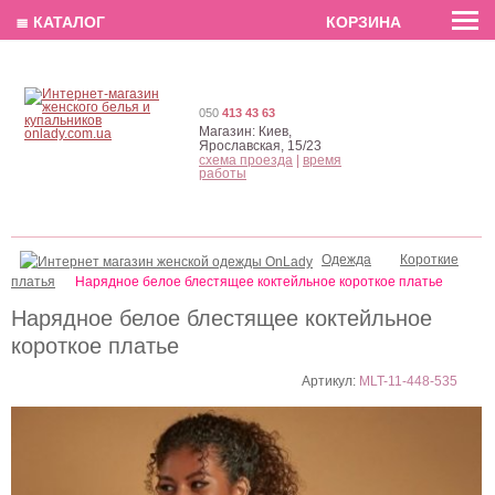
EN
РУС
UA
≣ КАТАЛОГ
КОРЗИНА
050
413 43 63
Магазин:
Киев,
Ярославская, 15/23
схема проезда
|
время
работы
Одежда
Короткие
платья
Нарядное белое блестящее коктейльное короткое платье
Нарядное белое блестящее коктейльное
короткое платье
Артикул:
MLT-11-448-535