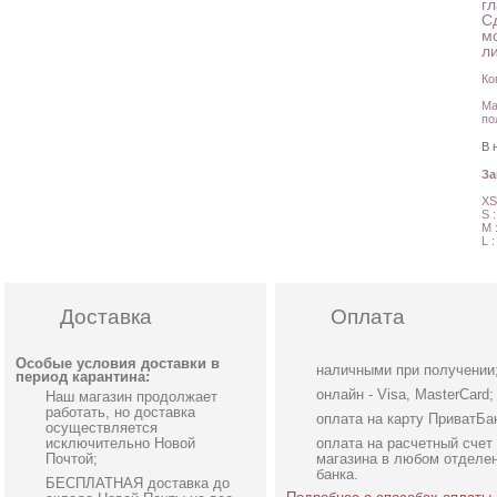
г
С
м
ли
Ко
Ма
по
В 
З
XS
S 
M 
L 
Доставка
Оплата
Особые условия доставки в
наличными при получении
период карантина:
онлайн - Visa, MasterCard;
Наш магазин продолжает
работать, но доставка
оплата на карту ПриватБа
осуществляется
исключительно Новой
оплата на расчетный счет
Почтой;
магазина в любом отделе
банка.
БЕСПЛАТНАЯ доставка до