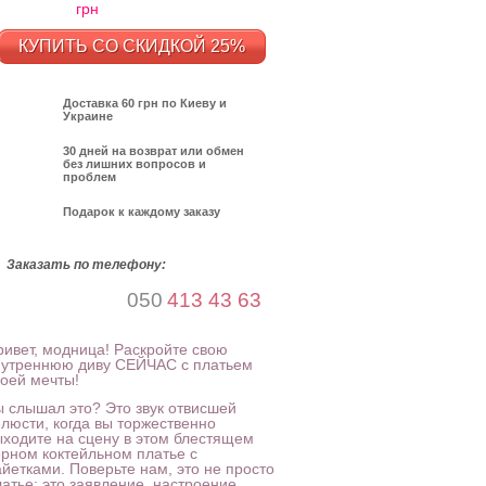
грн
КУПИТЬ СО СКИДКОЙ 25%
Доставка 60 грн по Киеву и
Украине
30 дней на возврат или обмен
без лишних вопросов и
проблем
Подарок к каждому заказу
Заказать по телефону:
050
413 43 63
ривет, модница! Раскройте свою
нутреннюю диву СЕЙЧАС с платьем
воей мечты!
ы слышал это? Это звук отвисшей
елюсти, когда вы торжественно
ыходите на сцену в этом блестящем
ерном коктейльном платье с
айетками. Поверьте нам, это не просто
атье; это заявление, настроение,