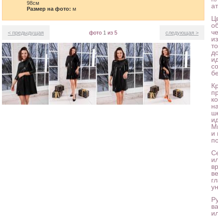
98см
а
Размер на фото:
м
Цв
о
ч
< предыдущая
фото
1
из 5
следующая >
и
т
до
и
с
б
К
п
к
н
ш
и
М
и
п
Се
ил
в
в
г
у
Ру
в
и