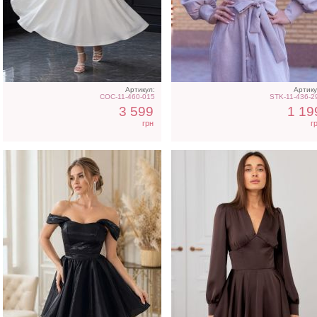
Короткое черное
Коктейльное короткое
нарядное короткое платье
платье-шорты
на выпускной
шоколадного цвета
Артикул:
Артику
COC-11-460-015
STK-11-436-2
3 599
1 19
грн
г
Розовое платье футляр с
Нарядное корсетное
разрезом на ноге
белое платье миди дли