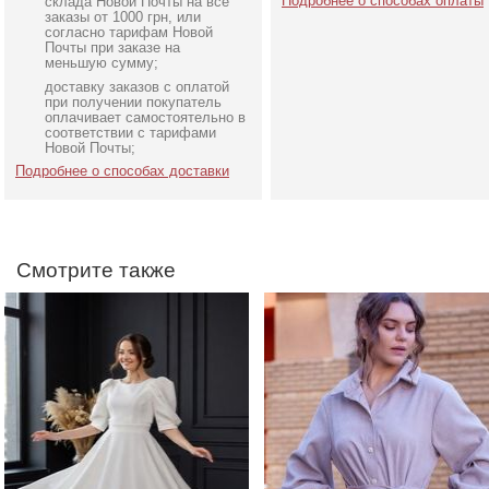
Подробнее о способах оплаты
склада Новой Почты на все
заказы от 1000 грн, или
согласно тарифам Новой
Почты при заказе на
меньшую сумму;
доставку заказов с оплатой
Белое платье миди с
Длинное вельветовое
при получении покупатель
открытой спиной и
бежевое платье на
оплачивает самостоятельно в
соответствии с тарифами
пышными рукавами
пуговицах
Новой Почты;
Подробнее о способах доставки
Смотрите также