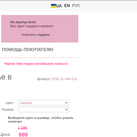
EN
РУС
UA
Не пропустите!
Вас ждет подарок-сюрприз!
получить подарки
ПОМОЩЬ ПОКУПАТЕЛЮ
Черное блестящее коктейльное платье в
е в
Артикул:
ODD-11-444-016
Цвет:
Размер:
Выберите цвет и размер, чтобы узнать
наличие
1 185
889
Цена