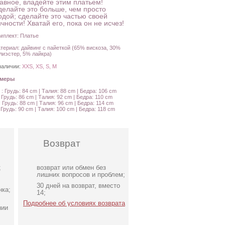
лавное, владейте этим платьем!
делайте это больше, чем просто
одой; сделайте это частью своей
чности! Хватай его, пока он не исчез!
мплект: Платье
териал: дайвинг с пайеткой (65% вискоза, 30%
лиэстер, 5% лайкра)
наличии:
XXS, XS, S, M
амеры
 : Грудь: 84 cm | Талия: 88 cm | Бедра: 106 cm
: Грудь: 86 cm | Талия: 92 cm | Бедра: 110 cm
: Грудь: 88 cm | Талия: 96 cm | Бедра: 114 cm
: Грудь: 90 cm | Талия: 100 cm | Бедра: 118 cm
Возврат
;
возврат или обмен без
лишних вопросов и проблем;
30 дней на возврат, вместо
нка;
14;
Подробнее об условиях возврата
нии