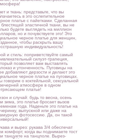
тмосфера!
ет и ткань: представьте, что вы
блачаетесь в это ослепительное
ерное платье с пайетками. Сделанная
з блестящей эластичной ткани, вы не
олько будете выглядеть на миллион
лларов, но и почувствуете это! Это
деальное черное платье для женщин,
озданное, чтобы раскрыть вашу
есстрашную индивидуальность!
рой и стиль: поприветствуйте самый
ривлекательный силуэт-трапеция,
оторый позволяет вам выставлять
апоказ и утонченность. Пуговицы на
ее добавляют дерзости и делают это
деальное черное платье на пуговицах.
ы говорим о коктейльной, сексуальной
 вечерней атмосфере в одном
отрясающем платье!
зон и случай: будь то весна, осень
и зима, это платье бросает вызов
ременам года. Наденьте это платье на
ечеринку, выпускной или даже на
ламурную фотосессию. Да, он такой
ниверсальный!
кава и вырез: рукава 3/4 обеспечат
ам комфорт, когда вы поднимаете тост
ли танцуете на танцполе. Вырез-