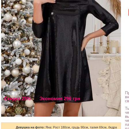
П
в
Скидка 25%
Экономия 296 грн
с
Т
ч
в
ч
п
Девушка на фото:
Яна: Рост 180см, грудь 90см, талия 69см, бедра
пл