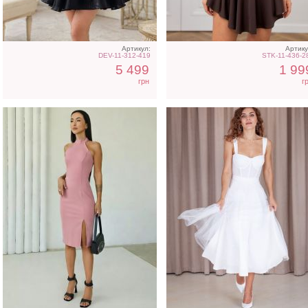
Артикул:
Артику
DEV-11-312-419
STK-11-436-2
5 499
1 99
грн
г