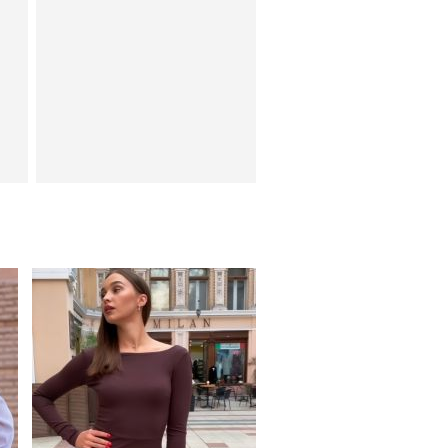
Облегающе коричневое
платьес открытой спинкой