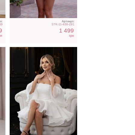
плечами
л:
Артикул:
89
STK-11-436-291
9
1 499
рн
грн