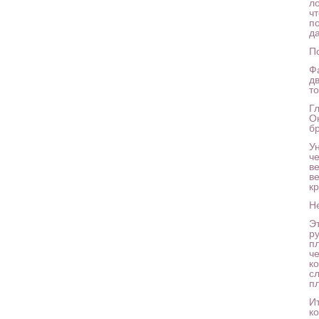
л
ч
п
д
П
Ф
дв
то
Гл
О
б
У
ч
в
в
кр
Н
Э
р
п
ч
к
с
пл
И
к