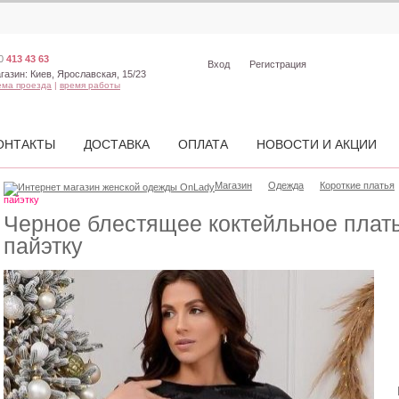
0
413 43 63
Вход
Регистрация
газин:
Киев, Ярославская, 15/23
ема проезда
|
время работы
ОНТАКТЫ
ДОСТАВКА
ОПЛАТА
НОВОСТИ И АКЦИИ
Магазин
Одежда
Короткие платья
пайэтку
Черное блестящее коктейльное плать
пайэтку