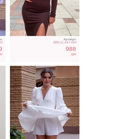
Коктейльное короткое
платье-шорты белого
цвета
л:
Артикул:
93
WIN-11-447-095
9
988
рн
грн
Фатиновое короткое белое
ны
платье с открытыми