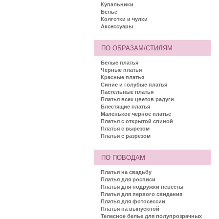
Купальники
Белье
Колготки и чулки
Аксессуары
ПО ОБРАЗАМ/СТИЛЯМ
Белые платья
Черные платья
Красные платья
Синие и голубые платья
Пастельные платья
Платья всех цветов радуги
Блестящие платья
Маленькое черное платье
Платья с открытой спиной
Платья с вырезом
Платья с разрезом
ПО ПОВОДАМ
Платья на свадьбу
Платья для росписи
Платья для подружки невесты
Платья для первого свидания
Платья для фотосессии
Платья на выпускной
Телесное белье для полупрозрачных