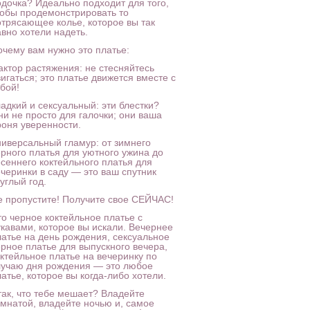
одочка? Идеально подходит для того,
тобы продемонстрировать то
отрясающее колье, которое вы так
авно хотели надеть.
очему вам нужно это платье:
актор растяжения: не стесняйтесь
игаться; это платье движется вместе с
бой!
адкий и сексуальный: эти блестки?
ни не просто для галочки; они ваша
роня уверенности.
ниверсальный гламур: от зимнего
ерного платья для уютного ужина до
есеннего коктейльного платья для
ечеринки в саду — это ваш спутник
углый год.
е пропустите! Получите свое СЕЙЧАС!
то черное коктейльное платье с
укавами, которое вы искали. Вечернее
латье на день рождения, сексуальное
ерное платье для выпускного вечера,
октейльное платье на вечеринку по
лучаю дня рождения — это любое
атье, которое вы когда-либо хотели.
так, что тебе мешает? Владейте
омнатой, владейте ночью и, самое