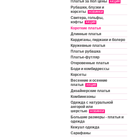
Платья за пол цены
АКЦИЯ
Рубашки, блузки и
корсеты
НОВИНКИ
Свитера, гольфы,
кофты
АКЦИЯ
Короткие платья
Длинные платья
Кардиганы, пиджаки и болеро
Кружевные платья
Платье рубашка
Платье-футляр
Откровенные платья
Боди и комбидрессы
Корсеты
Весенние и осенние
платья
АКЦИЯ
Дизайнерские платья
Комбинезоны
Одежда с натуральной
ангорой или
шерстью
НОВИНКИ
Большие размеры - платья и
одежда
Кежуал одежда
Сарафаны