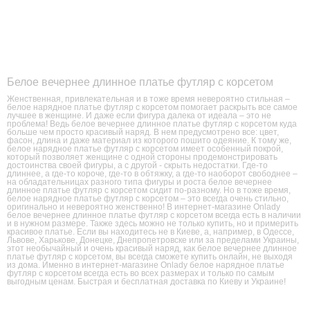
Белое вечернее длинное платье футляр с корсетом
Женственная, привлекательная и в тоже время невероятно стильная –
белое нарядное платье футляр с корсетом помогает раскрыть все самое
лучшее в женщине. И даже если фигура далека от идеала – это не
проблема! Ведь белое вечернее длинное платье футляр с корсетом куда
больше чем просто красивый наряд. В нем предусмотрено все: цвет,
фасон, длина и даже материал из которого пошито одеяние. К тому же,
белое нарядное платье футляр с корсетом имеет особенный покрой,
который позволяет женщине с одной стороны продемонстрировать
достоинства своей фигуры, а с другой - скрыть недостатки. Где-то
длиннее, а где-то короче, где-то в обтяжку, а где-то наоборот свободнее –
на обладательницах разного типа фигуры и роста белое вечернее
длинное платье футляр с корсетом сидит по-разному. Но в тоже время,
белое нарядное платье футляр с корсетом – это всегда очень стильно,
оригинально и невероятно женственно! В интернет-магазине Onlady
белое вечернее длинное платье футляр с корсетом всегда есть в наличии
и в нужном размере. Также здесь можно не только купить, но и примерить
красивое платье. Если вы находитесь не в Киеве, а, например, в Одессе,
Львове, Харькове, Донецке, Днепропетровске или за пределами Украины,
этот необычайный и очень красивый наряд, как белое вечернее длинное
платье футляр с корсетом, вы всегда сможете купить онлайн, не выходя
из дома. Именно в интернет-магазине Onlady белое нарядное платье
футляр с корсетом всегда есть во всех размерах и только по самым
выгодным ценам. Быстрая и бесплатная доставка по Киеву и Украине!