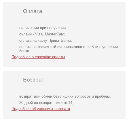
Оплата
наличными при получении;
онлайн - Visa, MasterCard;
оплата на карту ПриватБанка;
оплата на расчетный счет магазина в любом отделении
банка.
Подробнее о способах оплаты
Возврат
возврат или обмен без лишних вопросов и проблем;
Нарядный
Коктейльное
Свадебное
30 дней на возврат, вместо 14;
голубой костюм
классическое
длинное
Подробнее об условиях возврата
двойка
белое платье
атласное платье
миди длины
с корсетом и
рукавом