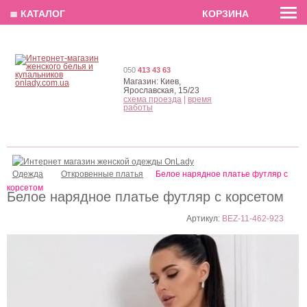
EN
РУС
UA
≣ КАТАЛОГ
КОРЗИНА
050
413 43 63
Магазин:
Киев,
Ярославская, 15/23
схема проезда
|
время
работы
Одежда
Откровенные платья
Белое нарядное платье футляр с
корсетом
Белое нарядное платье футляр с корсетом
Артикул:
BEZ-11-462-923