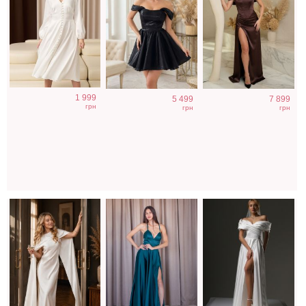
Вечернее платье
Нарядное
Длинное
1 999
5 499
7 899
молочного цвета
атласное платье
свадебное белое
грн
грн
грн
с накидкой
изумрудного
платье с
цвета с разрезом
отрытыми
плечами