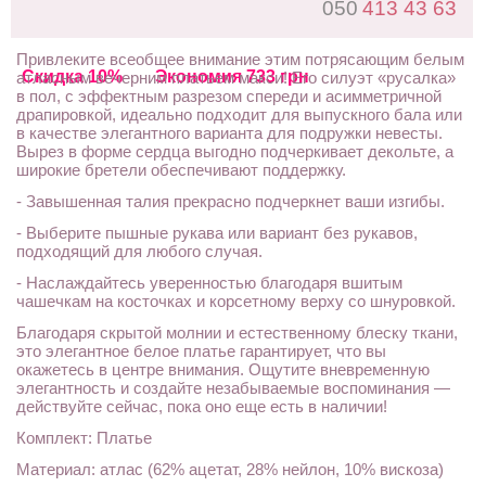
050
413 43 63
Привлеките всеобщее внимание этим потрясающим белым
Скидка 10%
Экономия 733 грн
атласным вечерним платьем макси! Его силуэт «русалка»
в пол, с эффектным разрезом спереди и асимметричной
драпировкой, идеально подходит для выпускного бала или
в качестве элегантного варианта для подружки невесты.
Вырез в форме сердца выгодно подчеркивает декольте, а
широкие бретели обеспечивают поддержку.
- Завышенная талия прекрасно подчеркнет ваши изгибы.
- Выберите пышные рукава или вариант без рукавов,
подходящий для любого случая.
- Наслаждайтесь уверенностью благодаря вшитым
чашечкам на косточках и корсетному верху со шнуровкой.
Благодаря скрытой молнии и естественному блеску ткани,
это элегантное белое платье гарантирует, что вы
окажетесь в центре внимания. Ощутите вневременную
элегантность и создайте незабываемые воспоминания —
действуйте сейчас, пока оно еще есть в наличии!
Комплект: Платье
Материал: атлас (62% ацетат, 28% нейлон, 10% вискоза)