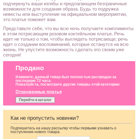
подчеркнуть ваши изгибы и предлагающем безграничные
возможности для создания образа. Будь то подружка
невесты или выступление на официальном мероприятии,
это платье поможет вам.
Представьте себе, что вы всю ночь получаете комплименты
в этом потрясающем розовом коктейльном платье. Речь
идет не только о том, чтобы выглядеть потрясающе; речь
идет о создании воспоминаний, которые останутся на всю
жизнь. Не упустите возможность сделать его своим уже
сегодня!
Продано
Извините, данный товар был полностью распродан за
последние 72 часа.
Пожалуйста, посмотрите другие товары этой категории:
Откровенные платья
Перейти в каталог
Как не пропустить новинки?
Подпишитесь на нашу рассылку чтобы первыми узнавать о
Нарядный
Вечернее
Длинное
поступлении нового товара.
голубой костюм
нарядное
свадебное белое
двойка
корсетное платье
платье с