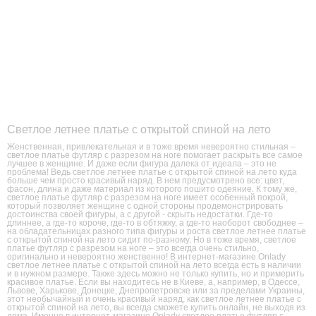
Светлое летнее платье с открытой спиной на лето
Женственная, привлекательная и в тоже время невероятно стильная –
светлое платье футляр с разрезом на ноге помогает раскрыть все самое
лучшее в женщине. И даже если фигура далека от идеала – это не
проблема! Ведь светлое летнее платье с открытой спиной на лето куда
больше чем просто красивый наряд. В нем предусмотрено все: цвет,
фасон, длина и даже материал из которого пошито одеяние. К тому же,
светлое платье футляр с разрезом на ноге имеет особенный покрой,
который позволяет женщине с одной стороны продемонстрировать
достоинства своей фигуры, а с другой - скрыть недостатки. Где-то
длиннее, а где-то короче, где-то в обтяжку, а где-то наоборот свободнее –
на обладательницах разного типа фигуры и роста светлое летнее платье
с открытой спиной на лето сидит по-разному. Но в тоже время, светлое
платье футляр с разрезом на ноге – это всегда очень стильно,
оригинально и невероятно женственно! В интернет-магазине Onlady
светлое летнее платье с открытой спиной на лето всегда есть в наличии
и в нужном размере. Также здесь можно не только купить, но и примерить
красивое платье. Если вы находитесь не в Киеве, а, например, в Одессе,
Львове, Харькове, Донецке, Днепропетровске или за пределами Украины,
этот необычайный и очень красивый наряд, как светлое летнее платье с
открытой спиной на лето, вы всегда сможете купить онлайн, не выходя из