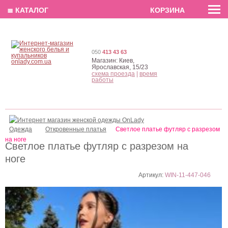
EN
РУС
UA
≣ КАТАЛОГ
КОРЗИНА
050
413 43 63
Магазин:
Киев,
Ярославская, 15/23
схема проезда
|
время
работы
Одежда
Откровенные платья
Светлое платье футляр с разрезом
на ноге
Светлое платье футляр с разрезом на
ноге
Артикул:
WIN-11-447-046