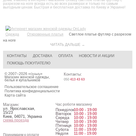
дома. Именно в интернет-магазине Onlady светлое платье футляр с
разрезом на ноге всегда есть во всех размерах и только по самым
выгодным ценам. Быстрая и бесплатная доставка по Киеву и Украине!
Одежда
Откровенные платья
Светлое платье футляр с разрезом
на ноге
ЧИТАТЬ ДАЛЬШЕ →
КОНТАКТЫ
ДОСТАВКА
ОПЛАТА
НОВОСТИ И АКЦИИ
ПОМОЩЬ ПОКУПАТЕЛЮ
© 2007–2026 «
»
Контакты:
Onlady
Магазин женской одежды,
050
413 43 63
белья и купальников
Пользовательское соглашение
Политика конфиденциальности
Карта сайта
Магазин:
Час роботи магазину
ул. Ярославская,
Понеділок
10:00 - 19:00
15/23
Вівторок
10:00 - 19:00
Киев
,
04071
,
Украина
Середа
10:00 - 19:00
схема проезда
Четвер
10:00 - 19:00
П'ятниця
10:00 - 19:00
Субота
11:00 - 19:00
Неділя
11:00 - 19:00
Принимаем к оплате