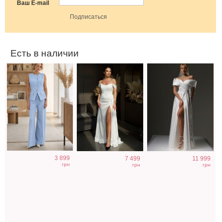
Ваш E-mail
белого цвета
отрытыми
плечами
Есть в наличии
Коктейльное
Коктейльное
Светлое бежевое
3 899
7 499
11 999
классическое
короткое платье-
платье на
грн
грн
грн
белое платье
шорты белого
короткий рукав
миди длины
цвета