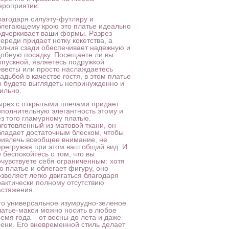
ероприятии.
лагодаря силуэту-футляру и
блегающему крою это платье идеально
одчеркивает ваши формы. Разрез
ереди придает нотку кокетства, а
олния сзади обеспечивает надежную и
добную посадку. Посещаете ли вы
ыпускной, являетесь подружкой
евесты или просто наслаждаетесь
адьбой в качестве гостя, в этом платье
ы будете выглядеть непринужденно и
ильно.
ырез с открытыми плечами придает
ополнительную элегантность этому и
ез того гламурному платью.
зготовленный из матовой ткани, он
бладает достаточным блеском, чтобы
ривлечь всеобщее внимание, не
ерегружая при этом ваш общий вид. И
 беспокойтесь о том, что вы
очувствуете себя ограниченным: хотя
о платье и облегает фигуру, оно
озволяет легко двигаться благодаря
рактически полному отсутствию
астяжения.
то универсальное изумрудно-зеленое
латье-макси можно носить в любое
емя года – от весны до лета и даже
сени. Его вневременной стиль делает