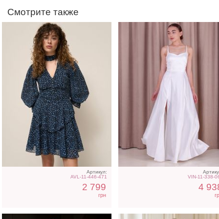
Смотрите также
Вечернее нарядное
Короткое черное
корсетное платье белого
нарядное короткое плат
цвета
на выпускной
Артикул:
Артику
AVL-11-446-471
VIN-11-338-0
2 799
4 93
грн
г