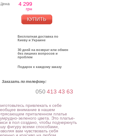
4 299
Цена
грн
КУПИТЬ
Бесплатная доставка по
Киеву и Украине
30 дней на возврат или обмен
без лишних вопросов и
проблем
Подарок к каждому заказу
Заказать по телефону:
050
413 43 63
иготовьтесь привлекать к себе
сеобщее внимание в нашем
отрясающем приталенном платье
зумрудно-зеленого цвета. Это платье-
акси в пол создано, чтобы подчеркнуть
ашу фигуру всеми способами,
озволяя вам чувствовать себя
веренно и красиво на любом