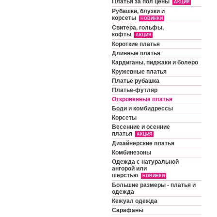
Платья за пол цены
АКЦИЯ
Рубашки, блузки и
корсеты
НОВИНКИ
Свитера, гольфы,
кофты
АКЦИЯ
Короткие платья
Длинные платья
Кардиганы, пиджаки и болеро
Кружевные платья
Платье рубашка
Платье-футляр
Откровенные платья
Боди и комбидрессы
Корсеты
Весенние и осенние
платья
АКЦИЯ
Дизайнерские платья
Комбинезоны
Одежда с натуральной
ангорой или
шерстью
НОВИНКИ
Большие размеры - платья и
одежда
Кежуал одежда
Сарафаны