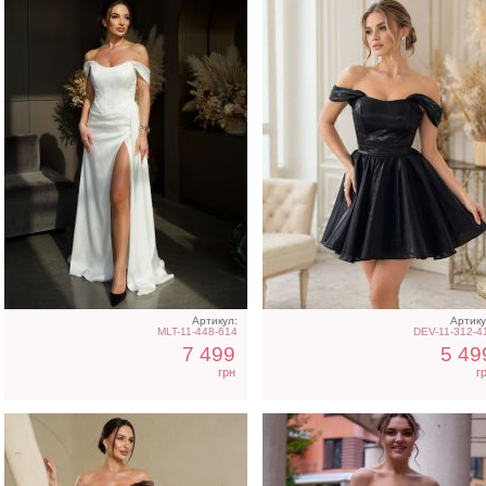
Вечернее нарядное
Коктейльное классическ
корсетное платье
белое платье миди дли
коричневого цвета
Артикул:
Артику
MLT-11-448-614
DEV-11-312-4
7 499
5 49
грн
г