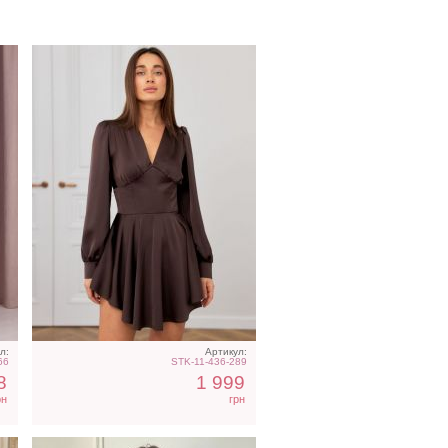
Голубое нарядное
ье
облегающее платье в пол
л:
Артикул:
66
STK-11-436-289
8
1 999
рн
грн