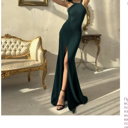
Пр
в
п
и
м
в
п
у