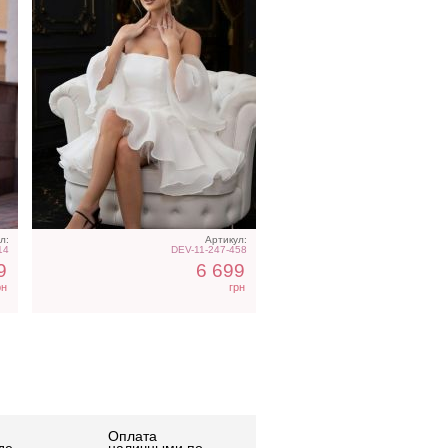
л:
Артикул:
14
DEV-11-247-458
9
6 699
рн
грн
Оплата