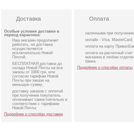
Доставка
Оплата
Особые условия доставки в
наличными при получении
период карантина:
онлайн - Visa, MasterCard;
Наш магазин продолжает
работать, но доставка
оплата на карту ПриватБа
осуществляется
исключительно Новой
оплата на расчетный счет
Почтой;
магазина в любом отделе
банка.
БЕСПЛАТНАЯ доставка до
Подробнее о способах оплаты
склада Новой Почты на все
заказы от 1000 грн, или
согласно тарифам Новой
Почты при заказе на
меньшую сумму;
доставку заказов с оплатой
Легкое шифоновое
Атласное длинное плат
при получении покупатель
короткое платье с
на бретелях в белом цве
оплачивает самостоятельно в
соответствии с тарифами
цветочным принтом
Новой Почты;
Подробнее о способах доставки