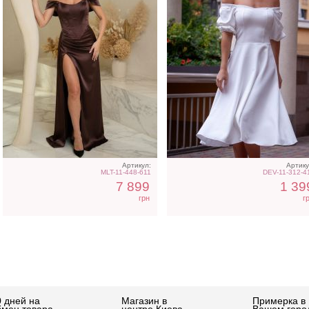
Артикул:
Артику
MLT-11-448-611
DEV-11-312-4
7 899
1 39
грн
г
0 дней на
Магазин в
Примерка в