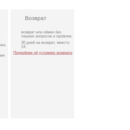
Возврат
;
возврат или обмен без
лишних вопросов и проблем;
30 дней на возврат, вместо
нка;
14;
Подробнее об условиях возврата
нии
ье
Коктейльное короткое
те
платье-шорты
шоколадного цвета