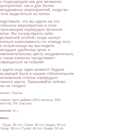
го подходящим как для вечерних
ероприятий, так и для более
овседневных мероприятий, когда вы
отите выделиться из толпы.
едставьте, что вы идете на это
собенное мероприятие в этом
отрясающем изумрудно-зеленом
латье. Вы почувствуете себя
ролевской особой, когда начнут
ыпаться комплименты по поводу того,
ак потрясающе вы выглядите.
лагодаря удобному крою и
ривлекательному цвету неудивительно,
то наши клиенты продолжают
озвращаться за новыми.
е ждите еще один момент! Будьте
расавицей бала в нашем обязательном
риталенном платье изумрудно-
леного цвета. Заказывайте сейчас,
ка не поздно!
мплект: Платье
териал: креп-дайвинг (65% вискоза, 30%
лиэстер, 5% эластан)
наличии:
M, L
амеры
 : Грудь: 86 cm | Талия: 66 cm | Бедра: 90 cm
: Грудь: 88 cm | Талия: 68 cm | Бедра: 92 cm