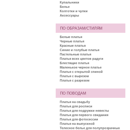
Купальники
Белье
Колготки и чулки
Аксессуары
ПО ОБРАЗАМ/СТИЛЯМ
Белые платья
Черные платья
Красные платья
Синие и голубые платья
Пастельные платья
Платья всех цветов радуги
Блестящие платья
Маленькое черное платье
Платья с открытой спиной
Платья с вырезом
Платья с разрезом
ПО ПОВОДАМ
Платья на свадьбу
Платья для росписи
Платья для подружки невесты
Платья для первого свидания
Платья для фотосессии
Платья на выпускной
Телесное белье для полупрозрачных