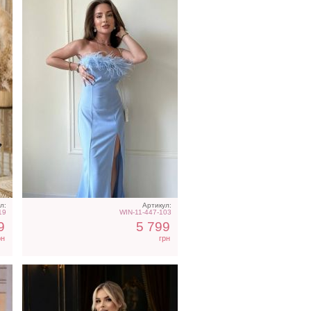
ое
Фатиновое короткое белое
ны
платье с открытыми
плечами
л:
Артикул:
19
WIN-11-447-103
9
5 799
рн
грн