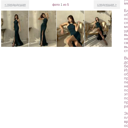
м
< предыдущая
фото
1
из 5
следующая >
Б
о
п
сп
м
у
в
н
св
в
ст
В
д
б
И
о
п
п
не
п
эт
п
п
р
Э
п
вр
о