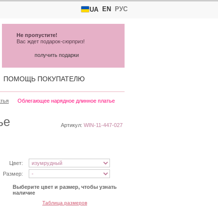
EN
РУС
UA
Не пропустите!
Вас ждет подарок-сюрприз!
получить подарки
ПОМОЩЬ ПОКУПАТЕЛЮ
атья
Облегающее нарядное длинное платье
ье
Артикул:
WIN-11-447-027
Цвет:
Размер:
Выберите цвет и размер, чтобы узнать
наличие
Таблица размеров