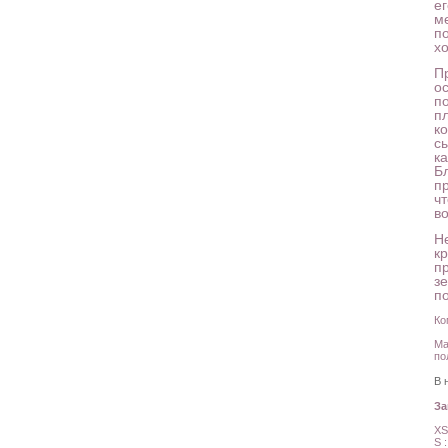
е
м
п
х
Пр
о
п
п
ко
с
к
Б
п
ч
в
Н
к
п
зе
по
Ко
Ма
по
В 
З
XS
S 