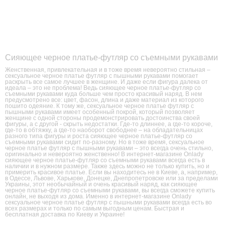
Сияющее черное платье-футляр со съемными рукавами
Женственная, привлекательная и в тоже время невероятно стильная –
cексуальное черное платье футляр с пышными рукавами помогает
раскрыть все самое лучшее в женщине. И даже если фигура далека от
идеала – это не проблема! Ведь сияющее черное платье-футляр со
съемными рукавами куда больше чем просто красивый наряд. В нем
предусмотрено все: цвет, фасон, длина и даже материал из которого
пошито одеяние. К тому же, cексуальное черное платье футляр с
пышными рукавами имеет особенный покрой, который позволяет
женщине с одной стороны продемонстрировать достоинства своей
фигуры, а с другой - скрыть недостатки. Где-то длиннее, а где-то короче,
где-то в обтяжку, а где-то наоборот свободнее – на обладательницах
разного типа фигуры и роста сияющее черное платье-футляр со
съемными рукавами сидит по-разному. Но в тоже время, cексуальное
черное платье футляр с пышными рукавами – это всегда очень стильно,
оригинально и невероятно женственно! В интернет-магазине Onlady
сияющее черное платье-футляр со съемными рукавами всегда есть в
наличии и в нужном размере. Также здесь можно не только купить, но и
примерить красивое платье. Если вы находитесь не в Киеве, а, например,
в Одессе, Львове, Харькове, Донецке, Днепропетровске или за пределами
Украины, этот необычайный и очень красивый наряд, как сияющее
черное платье-футляр со съемными рукавами, вы всегда сможете купить
онлайн, не выходя из дома. Именно в интернет-магазине Onlady
cексуальное черное платье футляр с пышными рукавами всегда есть во
всех размерах и только по самым выгодным ценам. Быстрая и
бесплатная доставка по Киеву и Украине!