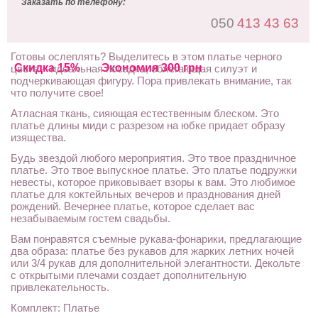
Заказать по телефону:
050
413 43 63
Готовы ослеплять? Выделитесь в этом платье черного
Скидка 15%
Экономия 300 грн
цвета – идеальная посадка, облегающая силуэт и
подчеркивающая фигуру. Пора привлекать внимание, так
что получите свое!
Атласная ткань, сияющая естественным блеском. Это
платье длины миди с разрезом на юбке придает образу
изящества.
Будь звездой любого мероприятия. Это твое праздничное
платье. Это твое выпускное платье. Это платье подружки
невесты, которое приковывает взоры к вам. Это любимое
платье для коктейльных вечеров и празднования дней
рождений. Вечернее платье, которое сделает вас
незабываемым гостем свадьбы.
Вам понравятся съемные рукава-фонарики, предлагающие
два образа: платье без рукавов для жарких летних ночей
или 3/4 рукав для дополнительной элегантности. Декольте
с открытыми плечами создает дополнительную
привлекательность.
Комплект: Платье