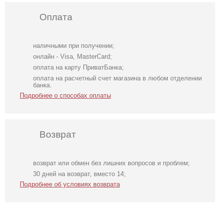
Оплата
наличными при получении;
онлайн - Visa, MasterCard;
оплата на карту ПриватБанка;
оплата на расчетный счет магазина в любом отделении
банка.
Подробнее о способах оплаты
Возврат
возврат или обмен без лишних вопросов и проблем;
Голубое
Вечернее
Свадебное
30 дней на возврат, вместо 14;
нарядное
нарядное
длинное
Подробнее об условиях возврата
облегающее
корсетное платье
атласное платье
платье в пол
белого цвета
с корсетом и
рукавом