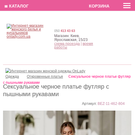
EN
РУС
UA
≣ КАТАЛОГ
КОРЗИНА
050
413 43 63
Магазин:
Киев,
Ярославская, 15/23
схема проезда
|
время
работы
Одежда
Откровенные платья
Cексуальное черное платье футляр
с пышными рукавами
Cексуальное черное платье футляр с
пышными рукавами
Артикул:
BEZ-11-462-804