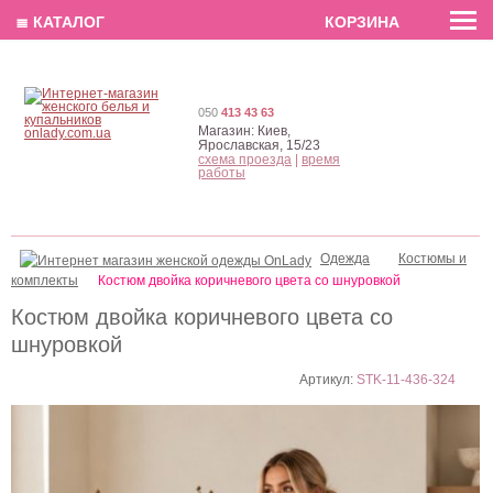
EN
РУС
UA
≣ КАТАЛОГ
КОРЗИНА
050
413 43 63
Магазин:
Киев,
Ярославская, 15/23
схема проезда
|
время
работы
Одежда
Костюмы и
комплекты
Костюм двойка коричневого цвета со шнуровкой
Костюм двойка коричневого цвета со
шнуровкой
Артикул:
STK-11-436-324