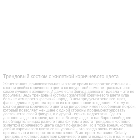
Трендовый костюм с жилеткой коричневого цвета
Женственная, привлекательная и в тоже время невероятно стильная –
костюм двойка коричневого цвета со шнуровкой помогает раскрыть все
самое лучшее в женщине. И даже если фигура далека от идеала – это не
проблема! Ведь трендовый костюм с жилеткой коричневого цвета куда
больше чем просто красивый наряд. В нем предусмотрено все: цвет,
фасон, длина и даже материал из которого пошито одеяние. К тому же,
костюм двойка коричневого цвета со шнуровкой имеет особенный покрой,
который позволяет женщине с одной стороны продемонстрировать
достоинства своей фигуры, а с другой - скрыть недостатки. Где-то
длиннее, а где-то короче, где-то в обтяжку, а где-то наоборот свободнее –
на обладательницах разного типа фигуры и роста трендовый костюм с
жилеткой коричневого цвета сидит по-разному. Но в тоже время, костюм
двойка коричневого цвета со шнуровкой – это всегда очень стильно,
оригинально и невероятно женственно! В интернет-магазине Onlady
трендовый костюм с жилеткой коричневого цвета всегда есть в наличии и