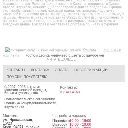
в нужном размере. Также здесь можно не только купить, но и примерить
красивое платье. Если вы находитесь не в Киеве, а, например, в Одессе,
Львове, Харькове, Донецке, Днепропетровске или за пределами Украины,
этот необычайный и очень красивый наряд, как трендовый костюм с
жилеткой коричневого цвета, вы всегда сможете купить онлайн, не выходя
из дома. Именно в интернет-магазине Onlady костюм двойка коричневого
цвета со шнуровкой всегда есть во всех размерах и только по самым
выгодным ценам. Быстрая и бесплатная доставка по Киеву и Украине!
Одежда
Костюмы и
комплекты
Костюм двойка коричневого цвета со шнуровкой
ЧИТАТЬ ДАЛЬШЕ →
КОНТАКТЫ
ДОСТАВКА
ОПЛАТА
НОВОСТИ И АКЦИИ
ПОМОЩЬ ПОКУПАТЕЛЮ
© 2007–2026 «
»
Контакты:
Onlady
Магазин женской одежды,
050
413 43 63
белья и купальников
Пользовательское соглашение
Политика конфиденциальности
Карта сайта
Магазин:
Час роботи магазину
ул. Ярославская,
Понеділок
10:00 - 19:00
15/23
Вівторок
10:00 - 19:00
Киев
,
04071
,
Украина