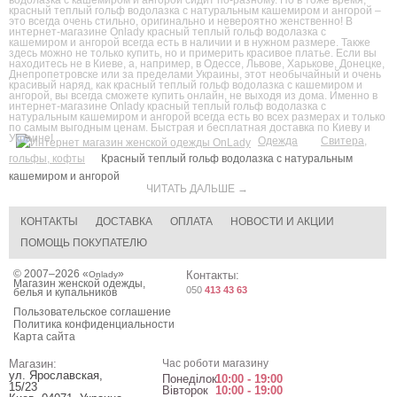
красный теплый гольф водолазка с натуральным кашемиром и ангорой –
это всегда очень стильно, оригинально и невероятно женственно! В
интернет-магазине Onlady красный теплый гольф водолазка с
кашемиром и ангорой всегда есть в наличии и в нужном размере. Также
здесь можно не только купить, но и примерить красивое платье. Если вы
находитесь не в Киеве, а, например, в Одессе, Львове, Харькове, Донецке,
Днепропетровске или за пределами Украины, этот необычайный и очень
красивый наряд, как красный теплый гольф водолазка с кашемиром и
ангорой, вы всегда сможете купить онлайн, не выходя из дома. Именно в
интернет-магазине Onlady красный теплый гольф водолазка с
натуральным кашемиром и ангорой всегда есть во всех размерах и только
по самым выгодным ценам. Быстрая и бесплатная доставка по Киеву и
Украине!
Одежда
Свитера,
гольфы, кофты
Красный теплый гольф водолазка с натуральным
кашемиром и ангорой
ЧИТАТЬ ДАЛЬШЕ →
КОНТАКТЫ
ДОСТАВКА
ОПЛАТА
НОВОСТИ И АКЦИИ
ПОМОЩЬ ПОКУПАТЕЛЮ
© 2007–2026 «
»
Контакты:
Onlady
Магазин женской одежды,
050
413 43 63
белья и купальников
Пользовательское соглашение
Политика конфиденциальности
Карта сайта
Магазин:
Час роботи магазину
ул. Ярославская,
Понеділок
10:00 - 19:00
15/23
Вівторок
10:00 - 19:00