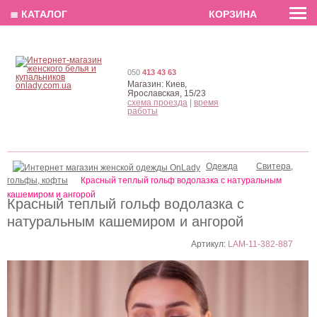
EN
РУС
UA
≣ КАТАЛОГ
КОРЗИНА
050
413 43 63
Магазин:
Киев,
Ярославская, 15/23
схема проезда
|
время
работы
Одежда
Свитера,
гольфы, кофты
Красный теплый гольф водолазка с натуральным
кашемиром и ангорой
Красный теплый гольф водолазка с
натуральным кашемиром и ангорой
Артикул:
LAM-11-382-887