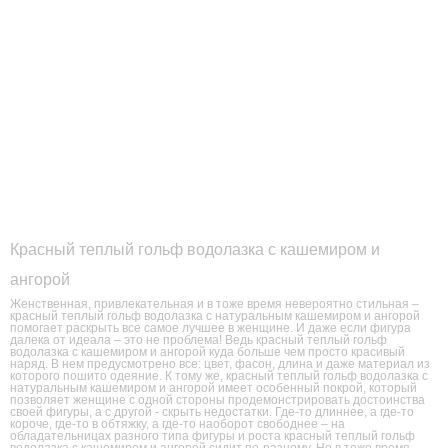
Красный теплый гольф водолазка с кашемиром и
ангорой
Женственная, привлекательная и в тоже время невероятно стильная –
красный теплый гольф водолазка с натуральным кашемиром и ангорой
помогает раскрыть все самое лучшее в женщине. И даже если фигура
далека от идеала – это не проблема! Ведь красный теплый гольф
водолазка с кашемиром и ангорой куда больше чем просто красивый
наряд. В нем предусмотрено все: цвет, фасон, длина и даже материал из
которого пошито одеяние. К тому же, красный теплый гольф водолазка с
натуральным кашемиром и ангорой имеет особенный покрой, который
позволяет женщине с одной стороны продемонстрировать достоинства
своей фигуры, а с другой - скрыть недостатки. Где-то длиннее, а где-то
короче, где-то в обтяжку, а где-то наоборот свободнее – на
обладательницах разного типа фигуры и роста красный теплый гольф
водолазка с кашемиром и ангорой сидит по-разному. Но в тоже время,