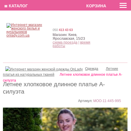
EN
РУС
UA
≣ КАТАЛОГ
КОРЗИНА
050
413 43 63
Магазин:
Киев,
Ярославская, 15/23
схема проезда
|
время
работы
Одежда
Летние
платья из натуральных тканей
Летнее хлопковое длинное платье А-
силуэта
Летнее хлопковое длинное платье А-
силуэта
Артикул:
MOO-11-445-995