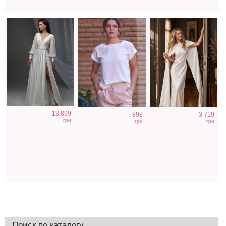
13 899
898
3 719
грн
грн
грн
Поиск по каталогу