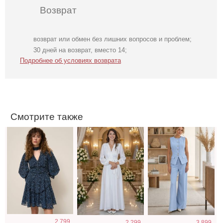
Возврат
возврат или обмен без лишних вопросов и проблем;
Легкое
Длинное белое
Нарядный
30 дней на возврат, вместо 14;
шифоновое
вечернее платье
голубой костюм
Подробнее об условиях возврата
короткое платье
на запах для
двойка
с цветочным
невесты
принтом
Смотрите также
Классические
Свадебное
Светлое бежевое
2 799
2 299
3 899