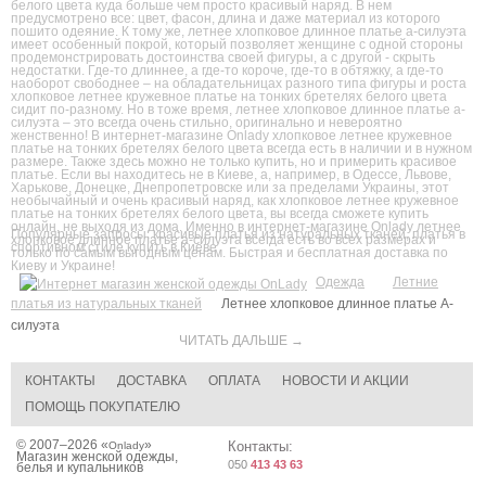
белого цвета куда больше чем просто красивый наряд. В нем
предусмотрено все: цвет, фасон, длина и даже материал из которого
пошито одеяние. К тому же, летнее хлопковое длинное платье а-силуэта
имеет особенный покрой, который позволяет женщине с одной стороны
продемонстрировать достоинства своей фигуры, а с другой - скрыть
недостатки. Где-то длиннее, а где-то короче, где-то в обтяжку, а где-то
наоборот свободнее – на обладательницах разного типа фигуры и роста
хлопковое летнее кружевное платье на тонких бретелях белого цвета
сидит по-разному. Но в тоже время, летнее хлопковое длинное платье а-
силуэта – это всегда очень стильно, оригинально и невероятно
женственно! В интернет-магазине Onlady хлопковое летнее кружевное
платье на тонких бретелях белого цвета всегда есть в наличии и в нужном
размере. Также здесь можно не только купить, но и примерить красивое
платье. Если вы находитесь не в Киеве, а, например, в Одессе, Львове,
Харькове, Донецке, Днепропетровске или за пределами Украины, этот
необычайный и очень красивый наряд, как хлопковое летнее кружевное
платье на тонких бретелях белого цвета, вы всегда сможете купить
онлайн, не выходя из дома. Именно в интернет-магазине Onlady летнее
Популярные запросы:
красивые платья из натуральных тканей
,
платья в
хлопковое длинное платье а-силуэта всегда есть во всех размерах и
спортивном стиле купить в Киеве
только по самым выгодным ценам. Быстрая и бесплатная доставка по
Киеву и Украине!
Одежда
Летние
платья из натуральных тканей
Летнее хлопковое длинное платье А-
силуэта
ЧИТАТЬ ДАЛЬШЕ →
КОНТАКТЫ
ДОСТАВКА
ОПЛАТА
НОВОСТИ И АКЦИИ
ПОМОЩЬ ПОКУПАТЕЛЮ
© 2007–2026 «
»
Контакты:
Onlady
Магазин женской одежды,
050
413 43 63
белья и купальников