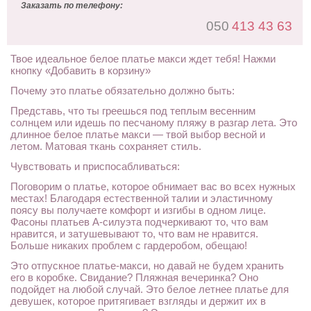
Заказать по телефону:
050
413 43 63
Твое идеальное белое платье макси ждет тебя! Нажми
кнопку «Добавить в корзину»
Почему это платье обязательно должно быть:
Представь, что ты греешься под теплым весенним
солнцем или идешь по песчаному пляжу в разгар лета. Это
длинное белое платье макси — твой выбор весной и
летом. Матовая ткань сохраняет стиль.
Чувствовать и приспосабливаться:
Поговорим о платье, которое обнимает вас во всех нужных
местах! Благодаря естественной талии и эластичному
поясу вы получаете комфорт и изгибы в одном лице.
Фасоны платьев А-силуэта подчеркивают то, что вам
нравится, и затушевывают то, что вам не нравится.
Больше никаких проблем с гардеробом, обещаю!
Это отпускное платье-макси, но давай не будем хранить
его в коробке. Свидание? Пляжная вечеринка? Оно
подойдет на любой случай. Это белое летнее платье для
девушек, которое притягивает взгляды и держит их в