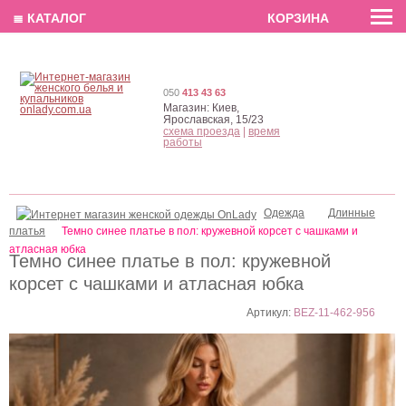
EN
РУС
UA
≣ КАТАЛОГ
КОРЗИНА
050
413 43 63
Магазин:
Киев,
Ярославская, 15/23
схема проезда
|
время
работы
Одежда
Длинные
платья
Темно синее платье в пол: кружевной корсет с чашками и
атласная юбка
Темно синее платье в пол: кружевной
корсет с чашками и атласная юбка
Артикул:
BEZ-11-462-956