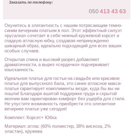
Заказать по телефону:
050
413 43 63
Окунитесь в элегантность с нашим потрясающим темно-
синим вечерним платьем в пол. Этот эффектный силуэт
«русалка» сочетает в себе нежный кружевной корсет и
гладкую атласную юбку, создавая непринужденно
шикарный образ, идеально подходящий для всех ваших
особых случаев.
Открытая спина и высокий разрез добавляют
драматичности, а вырез «сердечко» подчеркивает
изысканность.
Идеальное платье для гостьи на свадьбе или красивое
платье для выпускного бала, это синее атласное макси-
платье гарантирует комплименты везде, куда бы вы ни
пошли! Благодаря вшитой поддержке груди и скрытой
молнии вам гарантирован комфорт без ущерба для стиля.
Не упустите возможность приобрести это элегантное
вечернее платье уже сегодня!
Комплект: Корсет+ Юбка
Материал: атлас (60% полиестер, 38% вискоза, 2%
эластан), кружева