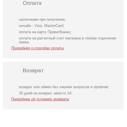
Оплата
наличными при получении;
онлайн - Visa, MasterCard;
оплата на карту ПриватБанка;
оплата на расчетный счет магазина в любом отделении
банка.
Подробнее о способах оплаты
Возврат
возврат или обмен без лишних вопросов и проблем;
Вечернее
Длинное
Элегантное
30 дней на возврат, вместо 14;
нарядное
свадебное белое
бежевое платье
Подробнее об условиях возврата
длинное
платье с
с рукавами
шифоновое
отрытыми
фонариками
блестящее
плечами
платье