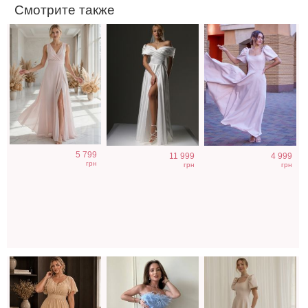
Смотрите также
Вечернее
Голубое
Светлое бежевое
5 799
11 999
4 999
блестящее
нарядное
платье на
грн
грн
грн
платье на
облегающее
короткий рукав
свадьбу
платье в пол