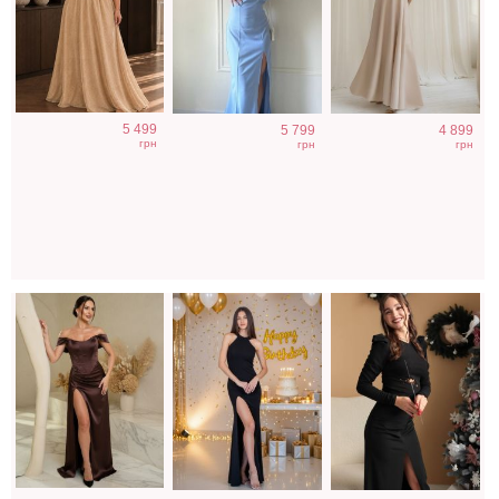
Вечернее
Облегающее
Элегантное
5 499
5 799
4 899
нарядное
вечернее платье
вечернее платье
грн
грн
грн
корсетное
черного цвета с
в черном цвете
платье
открытой спиной
коричневого
цвета