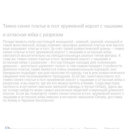
Темно синее платье в пол: кружевной корсет с чашками
и атласная юбка с разрезом
Почувствовать себя настоящей женщиной - нежной, хрупкой, изящной и
такой женственной, всегда поможет красивое длинное платье или как его
еще называют платье в пол. За счет своей романтической длины – темно
синее платье в пол: кружевной корсет с чашками и атласная юбка
смотрится восхитительно на обладательницах разных типов фигуры. К
тому же темно синее платье в пол: кружевной корсет с чашками и
атласная юбка с разрезом – это настоящая находка для полненьких
девушек – зрительно удлиняет силуэт и тем самым придает стройности.
Длинное платье также является очень универсальным нарядом: оно
прекрасно подойдет как для прогулки по городу, так и для романтического
свидания или незабываемого праздника. Если вас заинтересовало это
темно синее платье в пол: кружевной корсет с чашками и атласная юбка с
разрезом, и вы ищите, где же его можно купить в Киеве, тогда вам пора
заглянуть в интернет-магазин женской одежды и белья Onlady. Здесь вы
не только найдете море самых различных моделей и вариаций длинного
платья. Если вы покупаете темно синее платье в пол: кружевной корсет с
чашками и атласная юбка именно в интернет-магазине Onlady, доставка
по Киеву и Украине бесплатно!
Одежда
Длинные