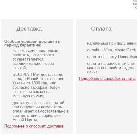
XX
XX
4X
Доставка
Оплата
Особые условия доставки в
наличными при получении
период карантина:
онлайн - Visa, MasterCard;
Наш магазин продолжает
работать, но доставка
оплата на карту ПриватБа
осуществляется
исключительно Новой
оплата на расчетный счет
Почтой;
магазина в любом отделе
банка.
БЕСПЛАТНАЯ доставка до
Подробнее о способах оплаты
склада Новой Почты на все
заказы от 1000 грн, или
согласно тарифам Новой
Почты при заказе на
меньшую сумму;
доставку заказов с оплатой
Длинное свадебное белое
Элегантное длинное
при получении покупатель
платье с отрытыми
черное платье с рукава
оплачивает самостоятельно в
соответствии с тарифами
плечами
фонариками
Новой Почты;
Подробнее о способах доставки