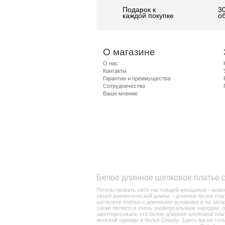
Подарок к
3
каждой покупке
о
О магазине
О нас
Контакты
Гарантии и преимущества
Сотрудничество
Ваше мнение
Белое длинное шелковое платье с
Почувствовать себя настоящей женщиной - нежной
своей романтической длины – длинное белое плат
шелковое платье с длинными рукавами и на запа
также является очень универсальным нарядом: он
заинтересовало это белое длинное шелковое плать
женской одежды и белья Onlady. Здесь вы не тол