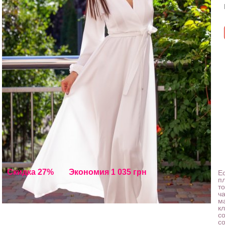
Скидка 27%
Экономия 1 035 грн
Е
п
то
ч
м
к
с
с