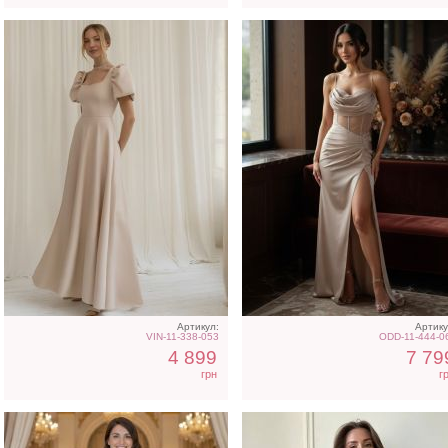
Длинное белое вечернее
Голубое нарядное
платье на запах для
облегающее платье в п
невесты
Артикул:
Артику
VIN-11-338-053
ODD-11-444-0
4 899
7 79
грн
г