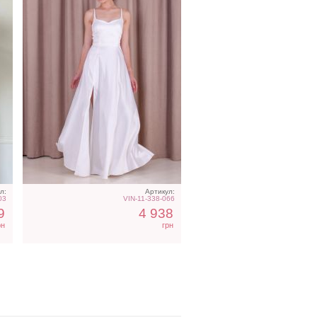
л:
Артикул:
03
VIN-11-338-066
9
4 938
рн
грн