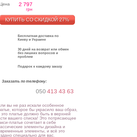
2 797
Цена
грн
КУПИТЬ СО СКИДКОЙ 27%
Бесплатная доставка по
Киеву и Украине
30 дней на возврат или обмен
без лишних вопросов и
проблем
Подарок к каждому заказу
Заказать по телефону:
050
413 43 63
сли вы не раз искали особенное
латье, которое бы украсило ваш образ,
 это платье должно быть в верхней
асти вашего списка! Это потрясающее
акси-платье сочетает в себе
лассические элементы дизайна и
овременные элементы, и всё это
оздано специально для вас.