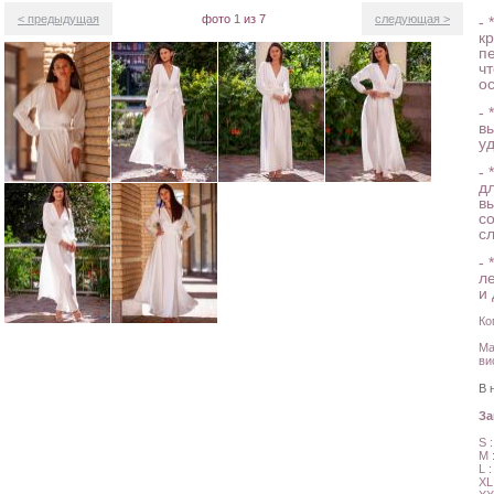
< предыдущая
фото
1
из 7
следующая >
- 
кр
пе
ч
о
- 
в
уд
-
д
в
с
с
- 
л
и
Ко
Ма
ви
В 
З
S 
M 
L 
XL