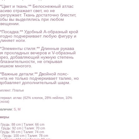
**Цвет и ткань:** Белоснежный атлас
асиво отражает свет, но не
регружает. Ткань достаточно блестит,
тобы вы выделялись при любом
свещении.
**Посадка:** Удобный А-образный крой
ыгодно подчеркивает любую фигуру и
линяет ноги.
 **Элементы стиля:** Длинные рукава
ля прохладных вечеров и V-образный
ырез, добавляющий нужную степень
облазнительности, не открывая
лишком многого.
**Важные детали:** Двойной пояс-
ента не только подчеркивает талию, но
 добавляет дополнительный шарм.
мплект: Платье
териал: атлас (62% хлопок, 28% нейлон, 10%
скоза)
наличии:
S, M
амеры
: Грудь: 88 cm | Талия: 66 cm
: Грудь: 92 cm | Талия: 70 cm
: Грудь: 96 cm | Талия: 74 cm
 : Грудь: 100 cm | Талия: 78 cm