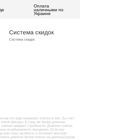
Оплата
де
наличными по
Украине
Система скидок
Система скидок
и как его еще называют платье в пол. За счет
 типов фигуры. К тому же белое длинное
м самым придает стройности. Длинное платье
 или незабываемого праздника. Если вас
да вам пора заглянуть в интернет-магазин
упаете длинное белое платье на длинный рукав