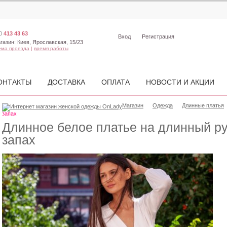
0
413 43 63
Вход
Регистрация
газин:
Киев, Ярославская, 15/23
ема проезда
|
время работы
ОНТАКТЫ
ДОСТАВКА
ОПЛАТА
НОВОСТИ И АКЦИИ
Магазин
Одежда
Длинные платья
запах
Длинное белое платье на длинный ру
запах