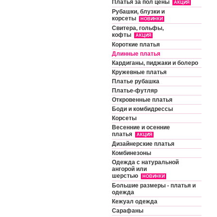
Платья за пол цены
АКЦИЯ
Рубашки, блузки и
корсеты
НОВИНКИ
Свитера, гольфы,
кофты
АКЦИЯ
Короткие платья
Длинные платья
Кардиганы, пиджаки и болеро
Кружевные платья
Платье рубашка
Платье-футляр
Откровенные платья
Боди и комбидрессы
Корсеты
Весенние и осенние
платья
АКЦИЯ
Дизайнерские платья
Комбинезоны
Одежда с натуральной
ангорой или
шерстью
НОВИНКИ
Большие размеры - платья и
одежда
Кежуал одежда
Сарафаны