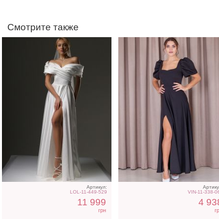
Смотрите также
Светлое бежевое платье
Трендовое облегающе
на короткий рукав
корсетное платье цвет
капучино
Артикул:
Артику
LOL-11-449-529
VIN-11-338-0
11 999
4 93
грн
г