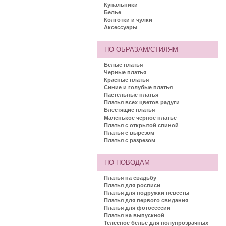
Купальники
Белье
Колготки и чулки
Аксессуары
ПО ОБРАЗАМ/СТИЛЯМ
Белые платья
Черные платья
Красные платья
Синие и голубые платья
Пастельные платья
Платья всех цветов радуги
Блестящие платья
Маленькое черное платье
Платья с открытой спиной
Платья с вырезом
Платья с разрезом
ПО ПОВОДАМ
Платья на свадьбу
Платья для росписи
Платья для подружки невесты
Платья для первого свидания
Платья для фотосессии
Платья на выпускной
Телесное белье для полупрозрачных