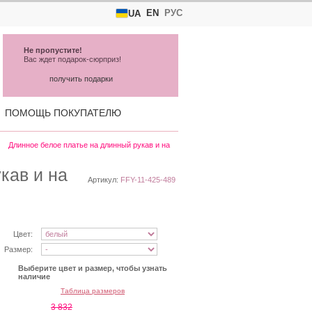
EN
РУС
UA
Не пропустите!
Вас ждет подарок-сюрприз!
получить подарки
ПОМОЩЬ ПОКУПАТЕЛЮ
Длинное белое платье на длинный рукав и на
кав и на
Артикул:
FFY-11-425-489
Цвет:
Размер:
Выберите цвет и размер, чтобы узнать
наличие
Таблица размеров
3 832