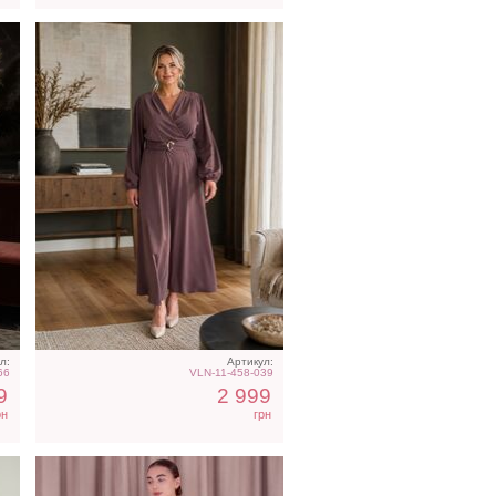
Атласное длинное платье
ол
на бретелях в белом цвете
л:
Артикул:
66
VLN-11-458-039
9
2 999
рн
грн