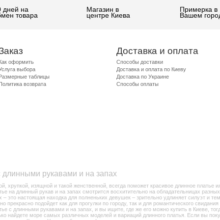
0 дней на
Магазин в
Примерка в
бмен товара
центре Киева
Вашем горо
Заказ
Доставка и оплата
Как оформить
Способы доставки
Услуга выбора
Доставка и оплата по Киеву
Размерные таблицы
Доставка по Украине
Политика возврата
Способы оплаты
 длинными рукавами и на запах
, хрупкой, изящной и такой женственной, всегда поможет красивое длинное платье ил
ье на длинный рукав и на запах смотрится восхитительно на обладательницах разных
х – это настоящая находка для полненьких девушек – зрительно удлиняет силуэт и те
о прекрасно подойдет как для прогулки по городу, так и для романтического свидания
е с длинными рукавами и на запах, и вы ищите, где же его можно купить в Киеве, тог
ько найдете море самых различных моделей и вариаций длинного платья. Если вы пок