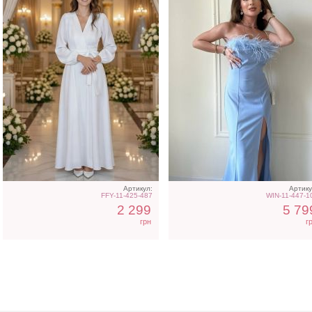
Артикул:
Артику
FFY-11-425-487
WIN-11-447-1
2 299
5 79
грн
г