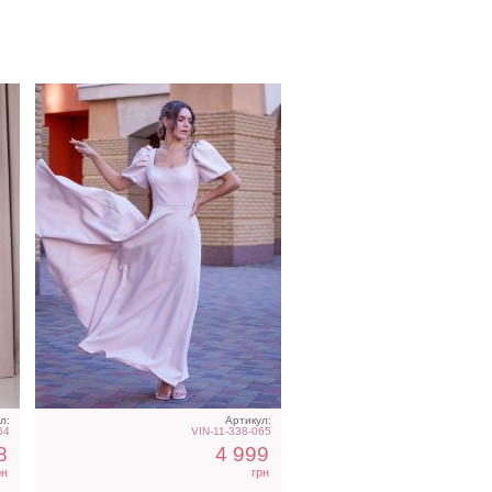
е
Длинное платье с рукавом
а
батальних розмеров
л:
Артикул:
64
VIN-11-338-065
8
4 999
рн
грн