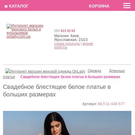
EN
РУС
UA
≣ КАТАЛОГ
КОРЗИНА
050
413 43 63
Магазин:
Киев,
Ярославская, 15/23
схема проезда
|
время
работы
Одежда
Длинные
платья
Свадебное блестящее белое платье в больших размерах
Свадебное блестящее белое платье в
больших размерах
Артикул:
MLT-11-448-577