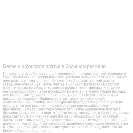
Белое шифоновое платье в большом размере
Почувствовать себя настоящей женщиной - нежной, хрупкой, изящной и
такой женственной, всегда поможет красивое длинное платье или как его
еще называют платье в пол. За счет своей романтической длины –
свадебное блестящее белое платье в больших размерах смотрится
восхитительно на обладательницах разных типов фигуры. К тому же
белое шифоновое платье в большом размере – это настоящая находка
для полненьких девушек – зрительно удлиняет силуэт и тем самым
придает стройности. Длинное платье также является очень
универсальным нарядом: оно прекрасно подойдет как для прогулки по
городу, так и для романтического свидания или незабываемого
праздника. Если вас заинтересовало это белое шифоновое платье в
большом размере, и вы ищите, где же его можно купить в Киеве, тогда вам
пора заглянуть в интернет-магазин женской одежды и белья Onlady.
Здесь вы не только найдете море самых различных моделей и вариаций
длинного платья. Если вы покупаете свадебное блестящее белое платье
в больших размерах именно в интернет-магазине Onlady, доставка по
Киеву и Украине бесплатно!