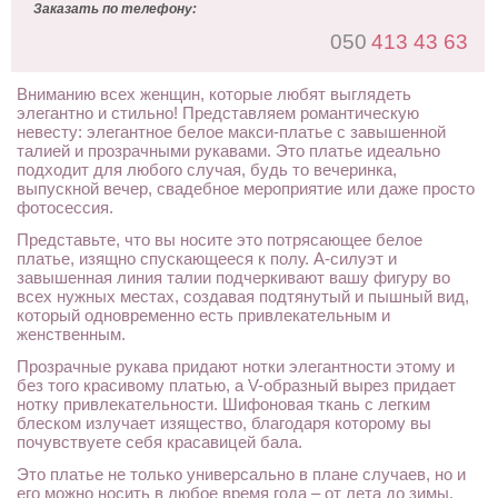
Заказать по телефону:
050
413 43 63
Вниманию всех женщин, которые любят выглядеть
элегантно и стильно! Представляем романтическую
невесту: элегантное белое макси-платье с завышенной
талией и прозрачными рукавами. Это платье идеально
подходит для любого случая, будь то вечеринка,
выпускной вечер, свадебное мероприятие или даже просто
фотосессия.
Представьте, что вы носите это потрясающее белое
платье, изящно спускающееся к полу. А-силуэт и
завышенная линия талии подчеркивают вашу фигуру во
всех нужных местах, создавая подтянутый и пышный вид,
который одновременно есть привлекательным и
женственным.
Прозрачные рукава придают нотки элегантности этому и
без того красивому платью, а V-образный вырез придает
нотку привлекательности. Шифоновая ткань с легким
блеском излучает изящество, благодаря которому вы
почувствуете себя красавицей бала.
Это платье не только универсально в плане случаев, но и
его можно носить в любое время года – от лета до зимы.