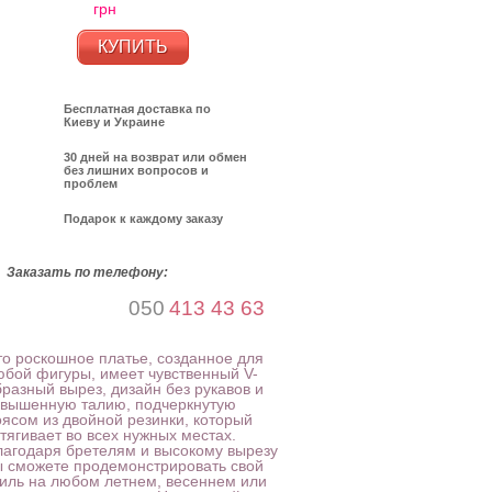
грн
КУПИТЬ
Бесплатная доставка по
Киеву и Украине
30 дней на возврат или обмен
без лишних вопросов и
проблем
Подарок к каждому заказу
Заказать по телефону:
050
413 43 63
то роскошное платье, созданное для
юбой фигуры, имеет чувственный V-
бразный вырез, дизайн без рукавов и
авышенную талию, подчеркнутую
оясом из двойной резинки, который
тягивает во всех нужных местах.
лагодаря бретелям и высокому вырезу
ы сможете продемонстрировать свой
тиль на любом летнем, весеннем или