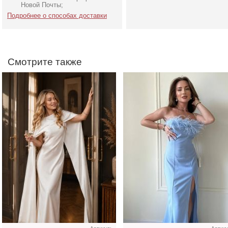
Новой Почты;
Подробнее о способах доставки
Смотрите также
Атласное длинное платье
Длинное свадебное бел
на бретелях в белом цвете
пышное платье с
отрытыми плечами