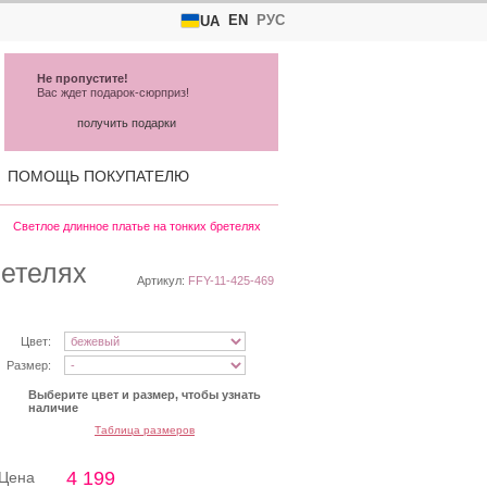
EN
РУС
UA
Не пропустите!
Вас ждет подарок-сюрприз!
получить подарки
ПОМОЩЬ ПОКУПАТЕЛЮ
Светлое длинное платье на тонких бретелях
ретелях
Артикул:
FFY-11-425-469
Цвет:
Размер:
Выберите цвет и размер, чтобы узнать
наличие
Таблица размеров
4 199
Цена