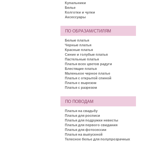
Купальники
Белье
Колготки и чулки
Аксессуары
ПО ОБРАЗАМ/СТИЛЯМ
Белые платья
Черные платья
Красные платья
Синие и голубые платья
Пастельные платья
Платья всех цветов радуги
Блестящие платья
Маленькое черное платье
Платья с открытой спиной
Платья с вырезом
Платья с разрезом
ПО ПОВОДАМ
Платья на свадьбу
Платья для росписи
Платья для подружки невесты
Платья для первого свидания
Платья для фотосессии
Платья на выпускной
Телесное белье для полупрозрачных