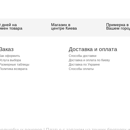
0 дней на
Магазин в
Примерка в
бмен товара
центре Киева
Вашем горо
Заказ
Доставка и оплата
Как оформить
Способы доставки
Услуга выбора
Доставка и оплата по Киеву
Размерные таблицы
Доставка по Украине
Политика возврата
Способы оплаты
олшебных вечеров | Платье с запахом на тонких бретелях 