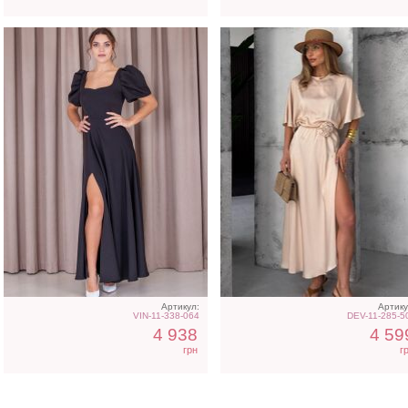
Артикул:
Артику
VIN-11-338-064
DEV-11-285-5
4 938
4 59
грн
г