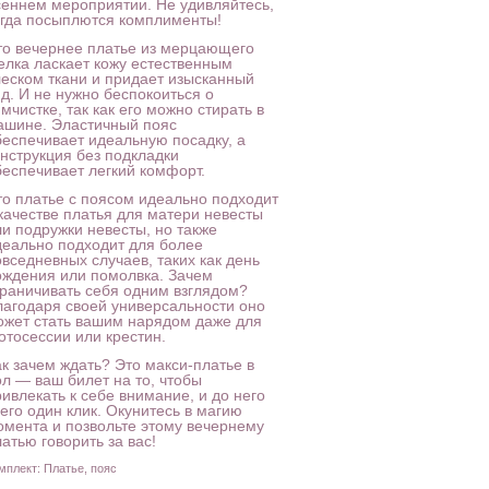
сеннем мероприятии. Не удивляйтесь,
огда посыплются комплименты!
то вечернее платье из мерцающего
елка ласкает кожу естественным
леском ткани и придает изысканный
д. И не нужно беспокоиться о
мчистке, так как его можно стирать в
ашине. Эластичный пояс
беспечивает идеальную посадку, а
онструкция без подкладки
беспечивает легкий комфорт.
то платье с поясом идеально подходит
 качестве платья для матери невесты
ли подружки невесты, но также
деально подходит для более
вседневных случаев, таких как день
ождения или помолвка. Зачем
граничивать себя одним взглядом?
лагодаря своей универсальности оно
ожет стать вашим нарядом даже для
отосессии или крестин.
ак зачем ждать? Это макси-платье в
ол — ваш билет на то, чтобы
ивлекать к себе внимание, и до него
его один клик. Окунитесь в магию
омента и позвольте этому вечернему
атью говорить за вас!
мплект: Платье, пояс