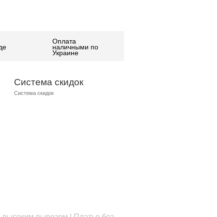
Оплата
де
наличными по
Украине
Система скидок
Система скидок
и высоким вырезом | Платье без