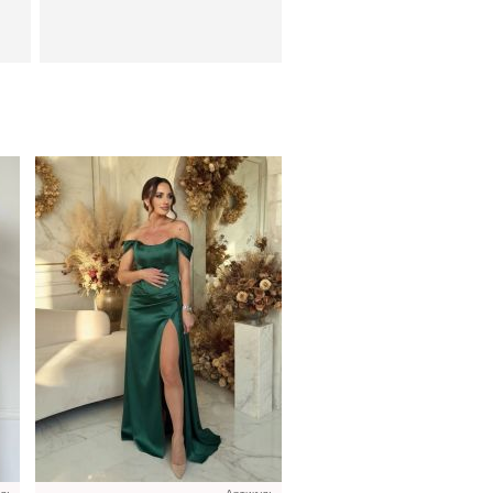
ое
Длинное белое вечернее
платье на запах для
невесты