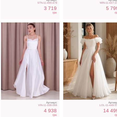
Артикул:
Артику
STN-11-466-478
WIN-11-447-1
3 719
5 79
грн
г
Элегантное длинное
Трендовое шелковое
черное платье с рукавами
платье в бежевом цвет
фонариками
Артикул:
Артику
VIN-11-338-066
LOL-11-449-5
4 938
14 49
грн
г