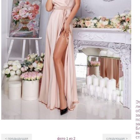
Э
л
о
з
п
за
Б
в
с
< предыдущая
фото
1
из 2
следующая >