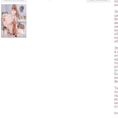
о
к
Э
ш
б
ви
хи
м
о
к
о
Э
в
и
и
по
р
о
Б
м
ф
Т
п
пр
вс
м
пл
Ко