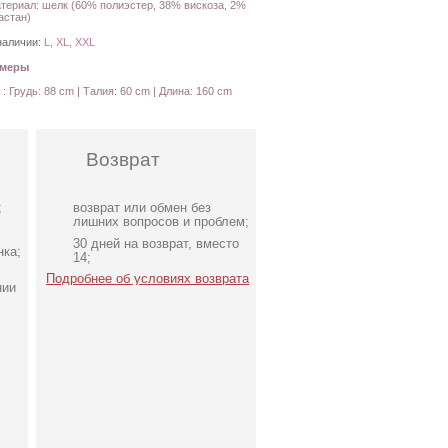
териал: шелк (60% полиэстер, 38% вискоза, 2%
астан)
наличии:
L, XL, XXL
амеры
 : Грудь: 88 cm | Талия: 60 cm | Длина: 160 cm
Возврат
;
возврат или обмен без
лишних вопросов и проблем;
30 дней на возврат, вместо
нка;
14;
Подробнее об условиях возврата
нии
Вечернее нарядное
ол
корсетное платье зеленого
цвета