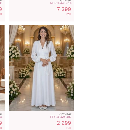
л:
Артикул:
03
MLT-11-448-616
9
7 399
рн
грн
Длинное нарядное
е
класическое белое платье
с пышными рукавами
л:
Артикул:
51
FFY-11-425-487
9
2 299
рн
грн