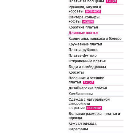
Платья за пол цены
АКЦИЯ
Рубашки, блузки и
корсеты
НОВИНКИ
Свитера, гольфы,
кофты
АКЦИЯ
Короткие платья
Длинные платья
Кардиганы, пиджаки и болеро
Кружевные платья
Платье рубашка
Платье-футляр
Откровенные платья
Боди и комбидрессы
Корсеты
Весенние и осенние
платья
АКЦИЯ
Дизайнерские платья
Комбинезоны
Одежда с натуральной
ангорой или
шерстью
НОВИНКИ
Большие размеры - платья и
одежда
Кежуал одежда
Сарафаны