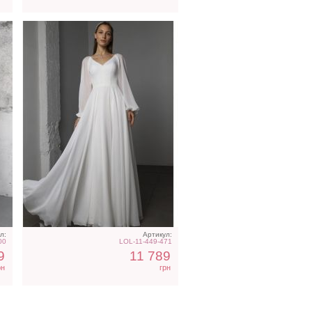
л:
Артикул:
00
LOL-11-449-471
9
11 789
рн
грн