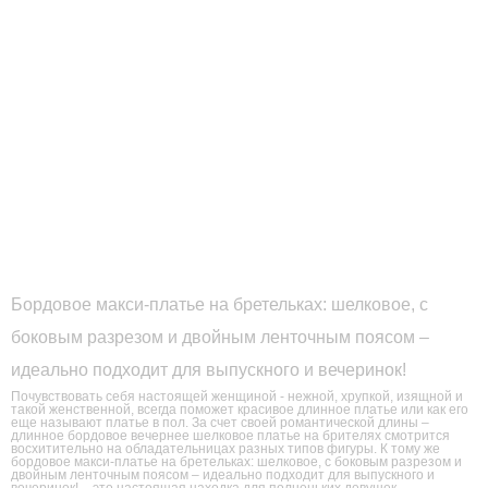
Бордовое макси-платье на бретельках: шелковое, с
боковым разрезом и двойным ленточным поясом –
идеально подходит для выпускного и вечеринок!
Почувствовать себя настоящей женщиной - нежной, хрупкой, изящной и
такой женственной, всегда поможет красивое длинное платье или как его
еще называют платье в пол. За счет своей романтической длины –
длинное бордовое вечернее шелковое платье на брителях смотрится
восхитительно на обладательницах разных типов фигуры. К тому же
бордовое макси-платье на бретельках: шелковое, с боковым разрезом и
двойным ленточным поясом – идеально подходит для выпускного и
вечеринок! – это настоящая находка для полненьких девушек –