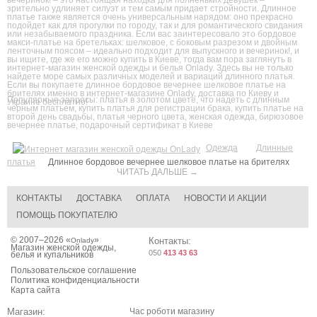
зрительно удлиняет силуэт и тем самым придает стройности. Длинное
платье также является очень универсальным нарядом: оно прекрасно
подойдет как для прогулки по городу, так и для романтического свидания
или незабываемого праздника. Если вас заинтересовало это бордовое
макси-платье на бретельках: шелковое, с боковым разрезом и двойным
ленточным поясом – идеально подходит для выпускного и вечеринок!, и
вы ищите, где же его можно купить в Киеве, тогда вам пора заглянуть в
интернет-магазин женской одежды и белья Onlady. Здесь вы не только
найдете море самых различных моделей и вариаций длинного платья.
Если вы покупаете длинное бордовое вечернее шелковое платье на
брителях именно в интернет-магазине Onlady, доставка по Киеву и
Популярные запросы:
платья в золотом цвете
,
что надеть с длинным
Украине бесплатно!
черным платьем
,
купить платья для регистрации брака
,
купить платье на
второй день свадьбы
,
платья черного цвета
,
женская одежда
,
бирюзовое
вечернее платье
,
подарочный сертификат в Киеве
Одежда
Длинные
платья
Длинное бордовое вечернее шелковое платье на брителях
ЧИТАТЬ ДАЛЬШЕ →
КОНТАКТЫ
ДОСТАВКА
ОПЛАТА
НОВОСТИ И АКЦИИ
ПОМОЩЬ ПОКУПАТЕЛЮ
© 2007–2026 «
»
Контакты:
Onlady
Магазин женской одежды,
050
413 43 63
белья и купальников
Пользовательское соглашение
Политика конфиденциальности
Карта сайта
Магазин:
Час роботи магазину