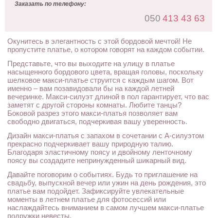
Заказать по телефону:
050
413 43 63
Окунитесь в элегантность с этой бордовой мечтой! Не
пропустите платье, о котором говорят на каждом событии.
Представьте, что вы выходите на улицу в платье
насыщенного бордового цвета, вращая головы, поскольку
шелковое макси-платье струится с каждым шагом. Вот
именно – вам позавидовали бы на каждой летней
вечеринке. Макси-силуэт длиной в пол гарантирует, что вас
заметят с другой стороны комнаты. Любите танцы?
Боковой разрез этого макси-платья позволяет вам
свободно двигаться, подчеркивая вашу уверенность.
Дизайн макси-платья с запахом в сочетании с А-силуэтом
прекрасно подчеркивает вашу природную талию.
Благодаря эластичному поясу и двойному ленточному
поясу вы создадите непринужденный шикарный вид.
Давайте поговорим о событиях. Будь то приглашение на
свадьбу, выпускной вечер или ужин на день рождения, это
платье вам подойдет. Зафиксируйте увлекательные
моменты в летнем платье для фотосессий или
наслаждайтесь вниманием в самом лучшем макси-платье
подружки невесты.