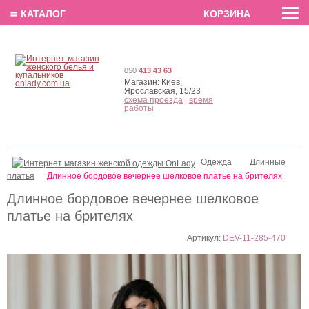
EN
РУС
UA
≣ КАТАЛОГ
КОРЗИНА
050
413 43 63
Магазин:
Киев,
Ярославская, 15/23
схема проезда
|
время
работы
Одежда
Длинные
платья
Длинное бордовое вечернее шелковое платье на брителях
Длинное бордовое вечернее шелковое
платье на брителях
Артикул:
DEV-11-285-470