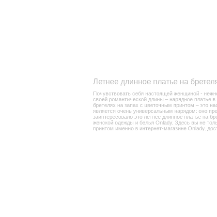
Летнее длинное платье на бретел
Почувствовать себя настоящей женщиной - нежной
своей романтической длины – нарядное платье в
бретелях на запах с цветочным принтом – это на
является очень универсальным нарядом: оно прек
заинтересовало это летнее длинное платье на бре
женской одежды и белья Onlady. Здесь вы не тол
принтом именно в интернет-магазине Onlady, дос