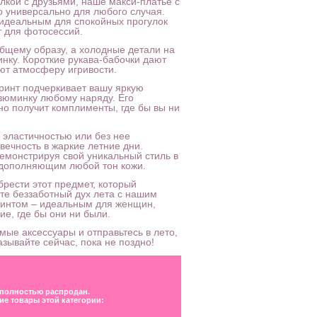
лкой с друзьями, наше макси-платье с
 универсально для любого случая.
 идеальным для спокойных прогулок
т для фотосессий.
бщему образу, а холодные детали на
ку. Короткие рукава-бабочки дают
ют атмосферу игривости.
ринт подчеркивает вашу яркую
зюминку любому наряду. Его
но получит комплименты, где бы вы ни
 эластичностью или без нее
вечность в жаркие летние дни.
демонстрируя свой уникальный стиль в
 дополняющим любой тон кожи.
брести этот предмет, который
те беззаботный дух лета с нашим
ринтом – идеальным для женщин,
ие, где бы они ни были.
мые аксессуары и отправьтесь в лето,
азывайте сейчас, пока не поздно!
 полностью распродан.
ие товары этой категории: