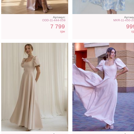
Артикул:
Артику
ODD-11-444-059
MXR-11-450-2
7 799
99
грн
г