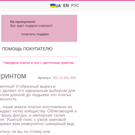
EN
РУС
UA
Не пропустите!
Вас ждет подарок-сюрприз!
получить подарки
ПОМОЩЬ ПОКУПАТЕЛЮ
Нарядное платье в пол с цветочным принтом
принтом
Артикул:
VEL-11-431-854
риятный V-образный вырез и
о делает его идеальным выбором для
долом длиной до лодыжки это платье
венность.
, наше макси-платье изготовлено из
ридает нотку изяществу. Облегающий и
 вашу фигуру, а ампирная талия
я. Ушитый пояс с узкой завязкой
давая вам невероятно шикарный вид.
етесь ли вы по пляжу или