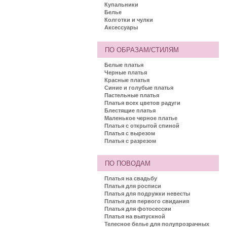
Купальники
Белье
Колготки и чулки
Аксессуары
ПО ОБРАЗАМ/СТИЛЯМ
Белые платья
Черные платья
Красные платья
Синие и голубые платья
Пастельные платья
Платья всех цветов радуги
Блестящие платья
Маленькое черное платье
Платья с открытой спиной
Платья с вырезом
Платья с разрезом
ПО ПОВОДАМ
Платья на свадьбу
Платья для росписи
Платья для подружки невесты
Платья для первого свидания
Платья для фотосессии
Платья на выпускной
Телесное белье для полупрозрачных