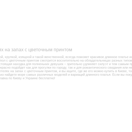
ях на запах с цветочным принтом
, хрупкой, изящной и такой женственной, всегда поможет красивое длинное платье ил
 пол с цветочным принтом смотрится восхитительно на обладательницах разных типов 
стоящая находка для полненьких девушек – зрительно удлиняет силуэт и тем самым п
расно подойдет как для прогулки по городу, так и для романтического свидания или н
телях на запах с цветочным принтом, и вы ищите, где же его можно купить в Киеве, то
ько найдете море самых различных моделей и вариаций длинного платья. Если вы пок
тавка по Киеву и Украине бесплатно!