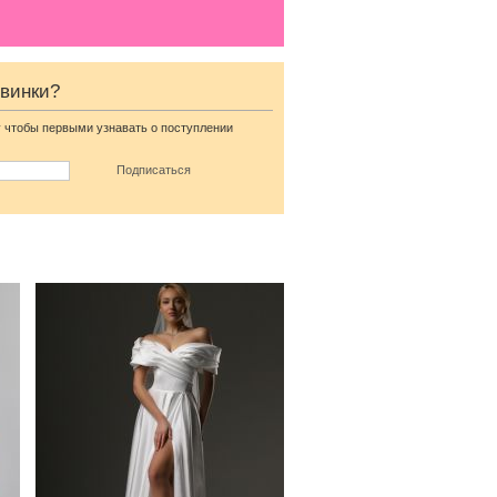
е
Длинное свадебное белое
овинки?
платье с отрытыми
плечами
 чтобы первыми узнавать о поступлении