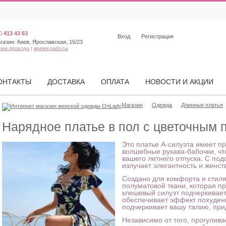
0
413 43 63
Вход
Регистрация
газин:
Киев, Ярославская, 15/23
ема проезда
|
время работы
ОНТАКТЫ
ДОСТАВКА
ОПЛАТА
НОВОСТИ И АКЦИИ
Магазин
Одежда
Длинные платья
Нарядное платье в пол с цветочным 
Это платье А-силуэта имеет п
волшебные рукава-бабочки, чт
вашего летнего отпуска. С по
излучает элегантность и женст
Создано для комфорта и стиля
полуматовой ткани, которая п
клешевый силуэт подчеркивает
обеспечивает эффект похудени
подчеркивает вашу талию, при
Независимо от того, прогулива