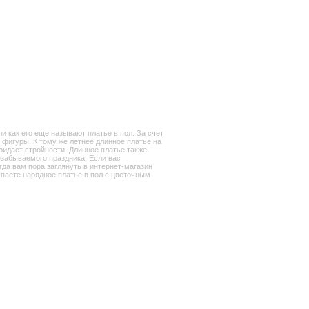
и как его еще называют платье в пол. За счет
фигуры. К тому же летнее длинное платье на
ридает стройности. Длинное платье также
езабываемого праздника. Если вас
гда вам пора заглянуть в интернет-магазин
упаете нарядное платье в пол с цветочным