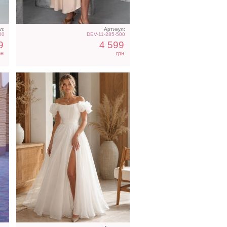
л:
Артикул:
00
DEV-11-285-500
9
4 599
рн
грн