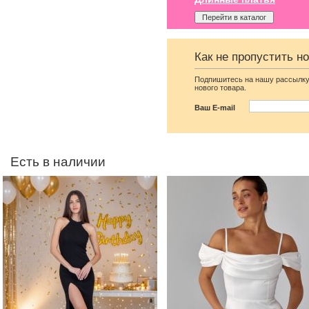
Перейти в каталог
Облегающее вечернее
Длинное белое атласно
Как не пропустить н
платье черного цвета с
платье
открытой спиной
Подпишитесь на нашу рассылку
нового товара.
Ваш E-mail
Есть в наличии