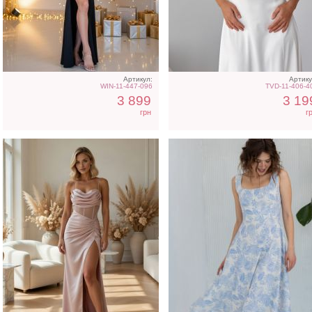
Пудровое облегающее
Летнее светлое
корсетное платье в пол cо
натуральное платье ми
вставками
в цветочный принт
Артикул:
Артику
WIN-11-447-096
TVD-11-406-4
3 899
3 19
грн
г
Светлое бежевое платье
Элегантное бежевое
на короткий рукав
платье с рукавами
фонариками