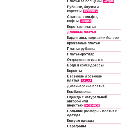
Платья за пол цены
АКЦИЯ
Рубашки, блузки и
корсеты
НОВИНКИ
Свитера, гольфы,
кофты
АКЦИЯ
Короткие платья
Длинные платья
Кардиганы, пиджаки и болеро
Кружевные платья
Платье рубашка
Платье-футляр
Откровенные платья
Боди и комбидрессы
Корсеты
Весенние и осенние
платья
АКЦИЯ
Дизайнерские платья
Комбинезоны
Одежда с натуральной
ангорой или
шерстью
НОВИНКИ
Большие размеры - платья и
одежда
Кежуал одежда
Сарафаны