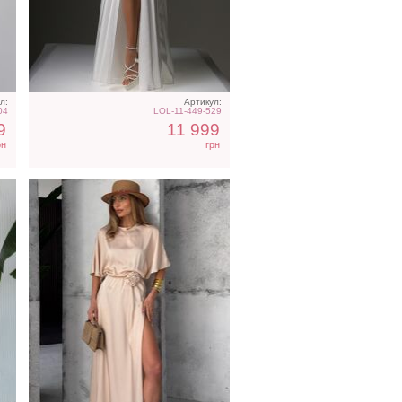
Трендовое шелковое
ди
платье в бежевом цвете
л:
Артикул:
04
LOL-11-449-529
9
11 999
рн
грн
Длинное свадебное белое
пышное платье с
отрытыми плечами