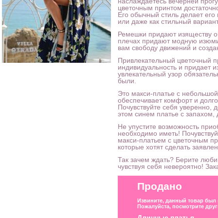
наслаждаетесь вечерней прогу
цветочным принтом достаточно
Его обычный стиль делает его
или даже как стильный вариан
Ремешки придают изяществу о
плечах придают модную изюмин
вам свободу движений и созда
Привлекательный цветочный п
индивидуальность и придает и
увлекательный узор обязатель
были.
Это макси-платье с небольшой
обеспечивает комфорт и долго
Почувствуйте себя уверенно, 
этом синем платье с запахом,
Не упустите возможность прио
необходимо иметь! Почувствуй
макси-платьем с цветочным п
которые хотят сделать заявлен
Так зачем ждать? Берите люби
чувствуя себя невероятно! Зак
Продано
Извините, данный товар был
Пожалуйста, посмотрите друг
Длинные платья