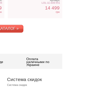
л:
Артикул:
65
LOL-11-449-551
9
14 499
рн
грн
АТАЛОГ »
Оплата
де
наличными по
Украине
Система скидок
Система скидок