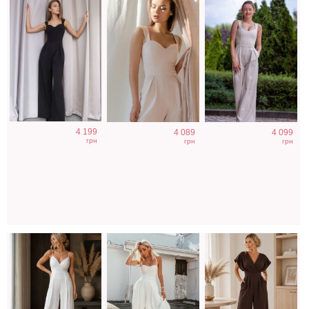
Легкий летний
Лаконичный
Класический
4 199
4 089
4 099
белый
белый
стильный
грн
грн
грн
комбинезон
комбинезон
коричневый
комбинезон