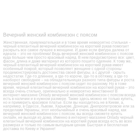
Вечерний женский комбинезон с поясом
Женственная, привлекательная и в тоже время невероятно стильная –
черный елегантный вечерний комбинезон на короткий рукав помогает
раскрыть все самое лучшее в женщине. И даже если фигура далека от
идеала – это не проблема! Ведь вечерний женский комбинезон с поясом
куда больше чем просто красивый наряд. В нем предусмотрено все: цвет,
фасон, длина и даже материал из которого пошито одеяние. К тому же,
черный елегантный вечерний комбинезон на короткий рукав имеет
особенный покрой, который позволяет женщине с одной стороны
продемонстрировать достоинства своей фигуры, а с другой - скрыть
недостатки. Где-то длиннее, а где-то короче, где-то в обтяжку, а где-то
наоборот свободнее – на обладательницах разного типа фигуры и роста
вечерний женский комбинезон с поясом сидит по-разному. Но в тоже
время, черный елегантный вечерний комбинезон на короткий рукав – это
всегда очень стильно, оригинально и невероятно женственно! В
интернет-магазине Onlady вечерний женский комбинезон с поясом всегда
есть в наличии и в нужном размере. Также здесь можно не только купить,
но и примерить красивое платье. Если вы находитесь не в Киеве, а,
например, в Одессе, Львове, Харькове, Донецке, Днепропетровске или за
пределами Украины, этот необычайный и очень красивый наряд, как
вечерний женский комбинезон с поясом, вы всегда сможете купить
онлайн, не выходя из дома. Именно в интернет-магазине Onlady черный
елегантный вечерний комбинезон на короткий рукав всегда есть во всех
размерах и только по самым выгодным ценам. Быстрая и бесплатная
доставка по Киеву и Украине!