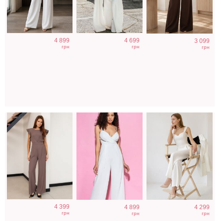
Елегантный
Нарядный белый
Класический
4 899
4 699
3 099
вечерний
комбинезон
белый
грн
грн
грн
комбинезон на
елегантный
короткий рукав
комбинезон
цвета капучино
4 399
4 899
4 299
грн
грн
грн