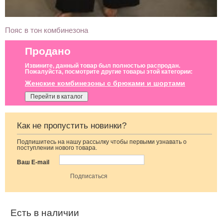
Пояс в тон комбинезона
Продано
Извините, данный товар был полностью распродан.
Пожалуйста, посмотрите другие товары этой категории:
Женские комбинезоны с брюками и шортами
Перейти в каталог
Как не пропустить новинки?
Подпишитесь на нашу рассылку чтобы первыми узнавать о
Класический
Класический
Класический
поступлении нового товара.
черный
бежевый
бежевый женский
элегантный
комбинезон на
комбинезон
Ваш E-mail
комбинезон
широких
бретелях
Есть в наличии