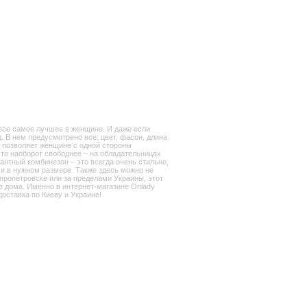
все самое лучшее в женщине. И даже если
. В нем предусмотрено все: цвет, фасон, длина
й позволяет женщине с одной стороны
де-то наоборот свободнее – на обладательницах
антный комбинезон – это всегда очень стильно,
 и в нужном размере. Также здесь можно не
епропетровске или за пределами Украины, этот
з дома. Именно в интернет-магазине Onlady
оставка по Киеву и Украине!