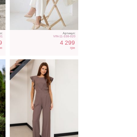
Елегантный вечерний
комбинезон на короткий
рукав цвета капучино
л:
Артикул:
41
VIN-11-338-020
9
4 299
рн
грн