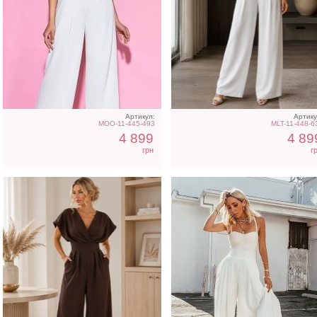
Класический стильный
Лаконичный белый
коричневый комбинезон
комбинезон
Артикул:
Артику
MOO-11-445-493
MLT-11-448-6
4 899
4 89
грн
г