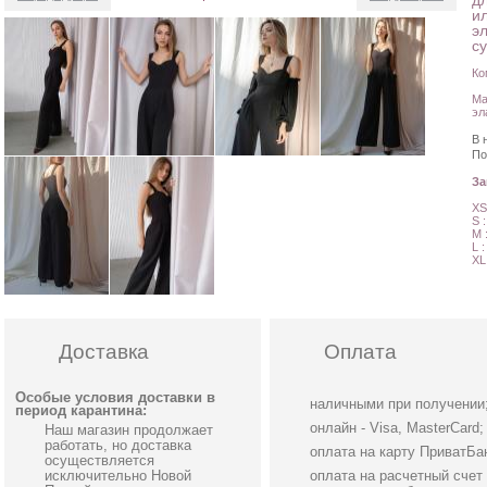
д
и
э
су
Ко
Ма
эл
В 
По
З
XS
S 
M 
L 
XL
Доставка
Оплата
Особые условия доставки в
наличными при получении
период карантина:
онлайн - Visa, MasterCard;
Наш магазин продолжает
работать, но доставка
оплата на карту ПриватБа
осуществляется
исключительно Новой
оплата на расчетный счет