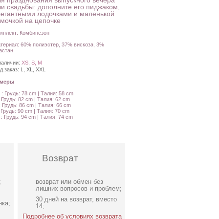
ля празднования выпускного вечера
ли свадьбы: дополните его пиджаком,
легантными лодочками и маленькой
мочкой на цепочке
мплект: Комбинезон
териал: 60% полиэстер, 37% вискоза, 3%
астан
наличии:
XS, S, M
д заказ:
L, XL, XXL
амеры
 : Грудь: 78 cm | Талия: 58 cm
: Грудь: 82 cm | Талия: 62 cm
: Грудь: 86 cm | Талия: 66 cm
: Грудь: 90 cm | Талия: 70 cm
 : Грудь: 94 cm | Талия: 74 cm
Возврат
;
возврат или обмен без
лишних вопросов и проблем;
30 дней на возврат, вместо
нка;
14;
Подробнее об условиях возврата