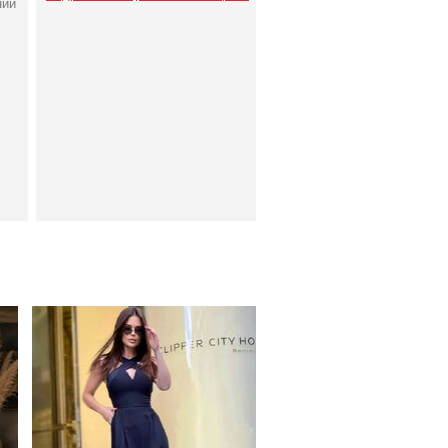
нии
Класический черный
комбинезон палацо