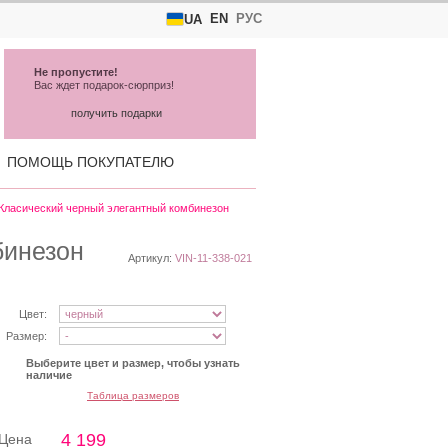
EN
РУС
UA
Не пропустите!
Вас ждет подарок-сюрприз!
получить подарки
ПОМОЩЬ ПОКУПАТЕЛЮ
Класический черный элегантный комбинезон
бинезон
Артикул:
VIN-11-338-021
Цвет:
Размер:
Выберите цвет и размер, чтобы узнать
наличие
Таблица размеров
4 199
Цена