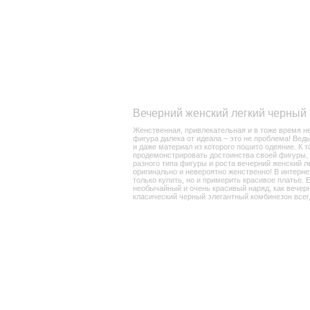
Вечерний женский легкий черный
Женственная, привлекательная и в тоже время н
фигура далека от идеала – это не проблема! Вед
и даже материал из которого пошито одеяние. К 
продемонстрировать достоинства своей фигуры, а 
разного типа фигуры и роста вечерний женский л
оригинально и невероятно женственно! В интерне
только купить, но и примерить красивое платье. 
необычайный и очень красивый наряд, как вечерн
класический черный элегантный комбинезон всег