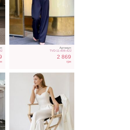
Класический белый
елегантный комбинезон
л:
Артикул:
32
TVD-11-406-422
9
2 869
рн
грн