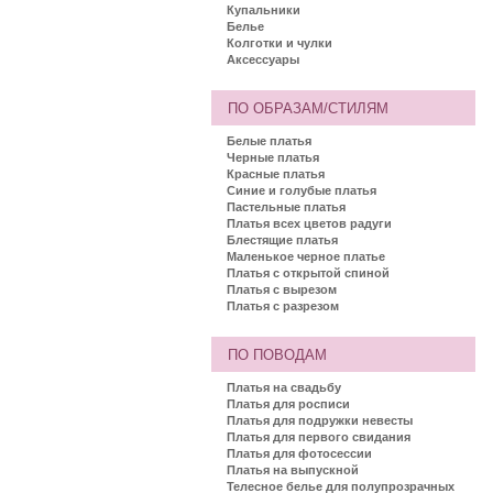
Купальники
Белье
Колготки и чулки
Аксессуары
ПО ОБРАЗАМ/СТИЛЯМ
Белые платья
Черные платья
Красные платья
Синие и голубые платья
Пастельные платья
Платья всех цветов радуги
Блестящие платья
Маленькое черное платье
Платья с открытой спиной
Платья с вырезом
Платья с разрезом
ПО ПОВОДАМ
Платья на свадьбу
Платья для росписи
Платья для подружки невесты
Платья для первого свидания
Платья для фотосессии
Платья на выпускной
Телесное белье для полупрозрачных