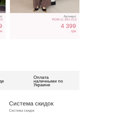
л:
Артикул:
24
ROM-11-381-013
9
4 399
рн
грн
Оплата
де
наличными по
Украине
Система скидок
Система скидок