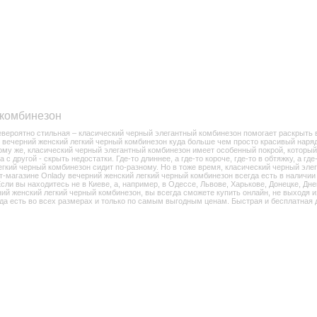
 комбинезон
евероятно стильная – класический черный элегантный комбинезон помогает раскрыть 
ь вечерний женский легкий черный комбинезон куда больше чем просто красивый наряд
тому же, класический черный элегантный комбинезон имеет особенный покрой, которы
с другой - скрыть недостатки. Где-то длиннее, а где-то короче, где-то в обтяжку, а г
егкий черный комбинезон сидит по-разному. Но в тоже время, класический черный элег
т-магазине Onlady вечерний женский легкий черный комбинезон всегда есть в наличии
Если вы находитесь не в Киеве, а, например, в Одессе, Львове, Харькове, Донецке, Дн
ий женский легкий черный комбинезон, вы всегда сможете купить онлайн, не выходя и
да есть во всех размерах и только по самым выгодным ценам. Быстрая и бесплатная д