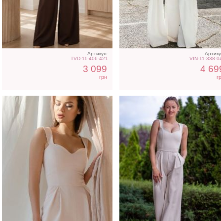
Класический бежевый
Класический бежевый
комбинезон на широких
женский комбинезон
бретелях
Артикул:
Артику
TVD-11-406-421
VIN-11-338-0
3 099
4 69
грн
г