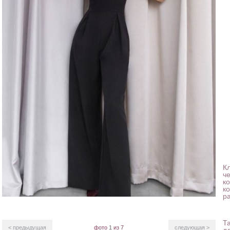
Кл
ч
к
к
р
⠀
Т
< предыдущая
фото
1
из 7
следующая >