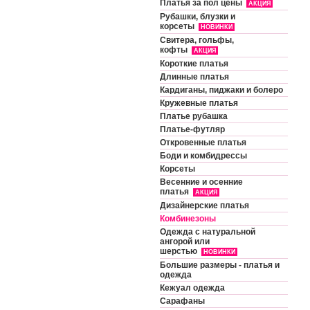
Платья за пол цены
АКЦИЯ
Рубашки, блузки и
корсеты
НОВИНКИ
Свитера, гольфы,
кофты
АКЦИЯ
Короткие платья
Длинные платья
Кардиганы, пиджаки и болеро
Кружевные платья
Платье рубашка
Платье-футляр
Откровенные платья
Боди и комбидрессы
Корсеты
Весенние и осенние
платья
АКЦИЯ
Дизайнерские платья
Комбинезоны
Одежда с натуральной
ангорой или
шерстью
НОВИНКИ
Большие размеры - платья и
одежда
Кежуал одежда
Сарафаны