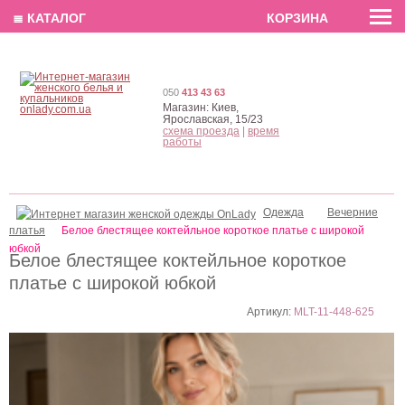
EN
РУС
UA
≣ КАТАЛОГ
КОРЗИНА
050
413 43 63
Магазин:
Киев,
Ярославская, 15/23
схема проезда
|
время
работы
Одежда
Вечерние
платья
Белое блестящее коктейльное короткое платье с широкой
юбкой
Белое блестящее коктейльное короткое
платье с широкой юбкой
Артикул:
MLT-11-448-625