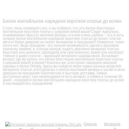
Белое коктейльное нарядное короткое платье до колен
Стоит лишь примерить его, и вы поймете, что это белое блестящее
коктейльное короткое платье с широкой юбкой ваше! Сидит идеально,
подчеркивает красоту женской фигуры, и в нем очень удобно – это и есть
лучшее белое коктейльное нарядное короткое платье до колен, платье
мечты! Какая девушка не любит вечеринки и праздники? Наверное, таких
почти нет. Ведь праздник - это лучшая возможность сделать красивую
прическу, макияж, и, в конце концов, надеть красивое вечернее платье.
Короткое или длинное, свободное или приталенное, яркое или наоборот
темное и даже строгое – вариаций вечернего наряда море. Возникает
вопрос: где же купить это белое блестящее коктейльное короткое платье
с широкой юбкой в Киеве? Конечно же, в интернет-магазине женской
одежды и белья Onlady. Здесь вы найдете море самых разных моделей
вечернего платья, в котором вы станете королевой вечера и затмите всех
девушек на празднике! Бесплатная и быстрая доставка, самые
доступные цены, при необходимости есть возврат и обмен в течение 30
дней – покупайте белое коктейльное нарядное короткое платье до колен
и наслаждайтесь праздником!
Одежда
Вечерние