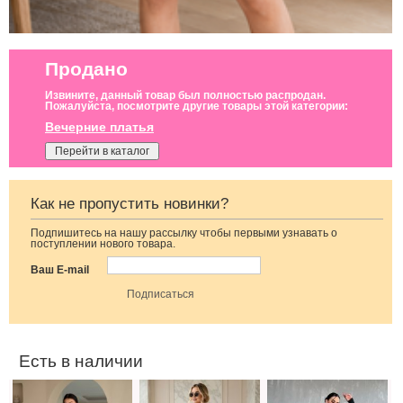
Продано
Извините, данный товар был полностью распродан.
Пожалуйста, посмотрите другие товары этой категории:
Вечерние платья
Перейти в каталог
Как не пропустить новинки?
Подпишитесь на нашу рассылку чтобы первыми узнавать о
Изумрудное
Вечернее платье
Черное
поступлении нового товара.
вечернее платье
в пол синего
облегающеее
макси с
цвета
длинное платье
Ваш E-mail
разрезом по
ножке
Есть в наличии