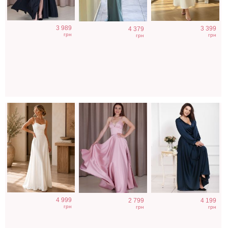
Элегантное
Вечернее платье
Вечернее
3 989
3 399
4 379
длинное белое
макси с разрезом
длинное платье
грн
грн
грн
платье на
по ножке
с широким
бретелях для
пудрового цвета
поясом
росписи
4 999
2 799
4 199
грн
грн
грн