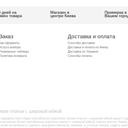
0 дней на
Магазин в
Примерка в
бмен товара
центре Киева
Вашем горо
Заказ
Доставка и оплата
Как оформить
Способы доставки
Услуга выбора
Доставка и оплата по Киеву
Размерные таблицы
Доставка по Украине
Политика возврата
Способы оплаты
ткое платье с широкой юбкой
о нарядное блестящее коктейльное коротокое ,белое платье с широкой юбкой ваше! Си
ее вечернее белое коктейльное короткое платье с широкой юбкой, платье мечты! Какая
лучшая возможность сделать красивую прическу, макияж, и, в конце концов, надеть кра