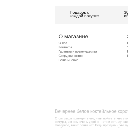
Подарок к
3
каждой покупке
о
О магазине
О нас
Контакты
Гарантии и преимущества
Сотрудничество
Ваше мнение
Вечернее белое коктейльное коро
Стоит лишь примерить его, и вы поймете, что эт
фигуры, и в нем очень удобно – это и есть лучш
Наверное, таких почти нет. Ведь праздник - это 