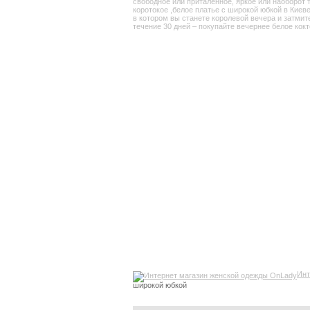
свободное или приталенное, яркое или наоборот 
коротокое ,белое платье с широкой юбкой в Киев
в котором вы станете королевой вечера и затмит
течение 30 дней – покупайте вечернее белое кок
Инт
широкой юбкой