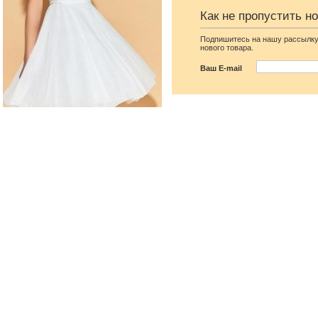
Как не пропустить н
Подпишитесь на нашу рассылку
нового товара.
Ваш E-mail
Воздушное белое
Бежевое вечернее
нарядное длинное платье
шелковое платье на
макси на длинный рукав
короткий рукав