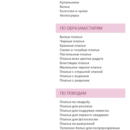
Купальники
Белье
Колготки и чулки
Аксессуары
ПО ОБРАЗАМ/СТИЛЯМ
Белые платья
Черные платья
Красные платья
Синие и голубые платья
Пастельные платья
Платья всех цветов радуги
Блестящие платья
Маленькое черное платье
Платья с открытой спиной
Платья с вырезом
Платья с разрезом
ПО ПОВОДАМ
Платья на свадьбу
Платья для росписи
Платья для подружки невесты
Платья для первого свидания
Платья для фотосессии
Платья на выпускной
Телесное белье для полупрозрачных