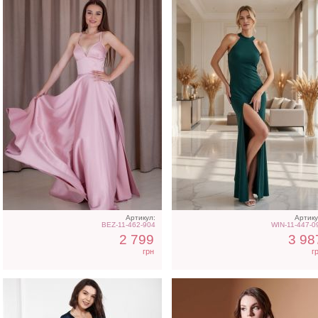
Вечернее длинное платье
Изумрудное нарядное
с широким поясом
корсетное платье для
выпускного
Артикул:
Артику
BEZ-11-462-904
WIN-11-447-0
2 799
3 98
грн
г