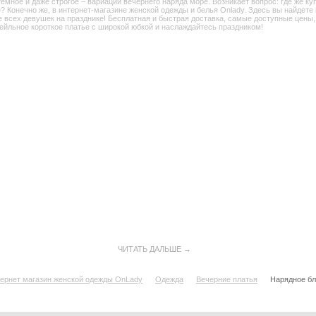
темное и даже строгое – вариаций вечернего наряда море. Возникает вопрос: где же к
е? Конечно же, в интернет-магазине женской одежды и белья Onlady. Здесь вы найдет
е всех девушек на празднике! Бесплатная и быстрая доставка, самые доступные цены,
тейльное короткое платье с широкой юбкой и наслаждайтесь праздником!
ЧИТАТЬ ДАЛЬШЕ →
ернет магазин женской одежды OnLady
Одежда
Вечерние платья
Нарядное бл