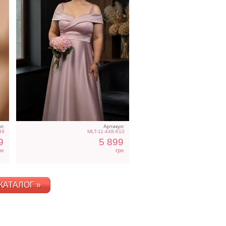
л:
Артикул:
49
MLT-11-448-610
9
5 899
рн
грн
КАТАЛОГ »