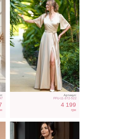
Длинное светлое
атласное платье большого
размера
л:
Артикул:
97
FFU-11-372-522
7
4 199
рн
грн