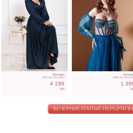
Артикул:
Артику
FFU-11-372-401
ODD-11-444-0
4 199
1 39
грн
г
ВЕЧЕРНИЕ ПЛАТЬЯ. ПЕРЕЙТИ В 