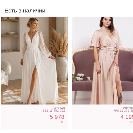
Есть в наличии
Вечернее платье макси с
Облегающее вечернее
разрезом по ножке
платье зеленого цвета 
пудрового цвета
открытой спиной
Артикул:
Артику
BEZ-11-462-962
FFU-11-372-3
5 978
4 19
грн
г