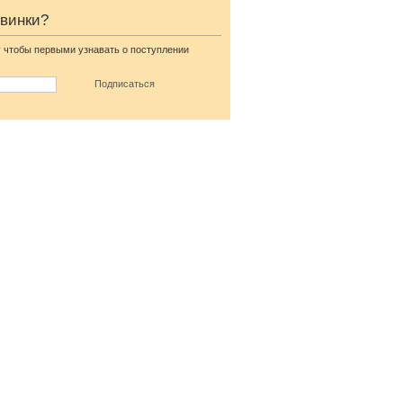
овинки?
 чтобы первыми узнавать о поступлении
Нарядное платье на запах
с рукавом 3/4 бежевого
цвета