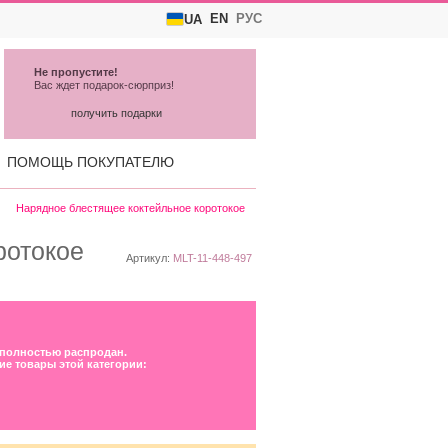
EN
РУС
UA
Не пропустите!
Вас ждет подарок-сюрприз!
получить подарки
ПОМОЩЬ ПОКУПАТЕЛЮ
Нарядное блестящее коктейльное коротокое
ротокое
Артикул:
MLT-11-448-497
 полностью распродан.
ие товары этой категории: