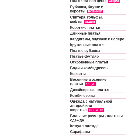
Платья за пол цены
АКЦИЯ
Рубашки, блузки и
корсеты
НОВИНКИ
Свитера, гольфы,
кофты
АКЦИЯ
Короткие платья
Длинные платья
Кардиганы, пиджаки и болеро
Кружевные платья
Платье рубашка
Платье-футляр
Откровенные платья
Боди и комбидрессы
Корсеты
Весенние и осенние
платья
АКЦИЯ
Дизайнерские платья
Комбинезоны
Одежда с натуральной
ангорой или
шерстью
НОВИНКИ
Большие размеры - платья и
одежда
Кежуал одежда
Сарафаны