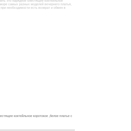
упить это нарядное блестящее коктейльное
е море самых разных моделей вечернего платья,
 при необходимости есть возврат и обмен в
естящее коктейльное коротокое ,белое платье с