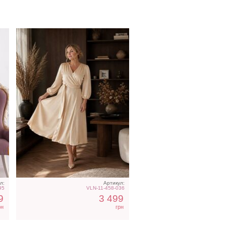
Светлое вечернее
с
шелковое платье на
короткий рукав
л:
Артикул:
95
VLN-11-458-036
9
3 499
рн
грн