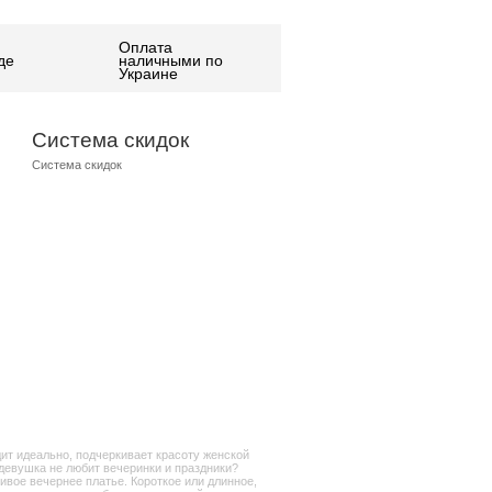
Оплата
де
наличными по
Украине
Система скидок
Система скидок
дит идеально, подчеркивает красоту женской
 девушка не любит вечеринки и праздники?
сивое вечернее платье. Короткое или длинное,