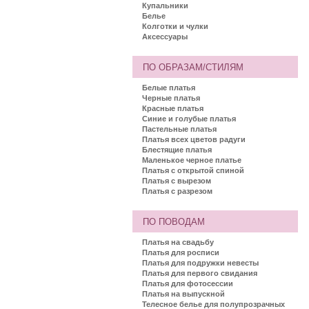
Купальники
Белье
Колготки и чулки
Аксессуары
ПО ОБРАЗАМ/СТИЛЯМ
Белые платья
Черные платья
Красные платья
Синие и голубые платья
Пастельные платья
Платья всех цветов радуги
Блестящие платья
Маленькое черное платье
Платья с открытой спиной
Платья с вырезом
Платья с разрезом
ПО ПОВОДАМ
Платья на свадьбу
Платья для росписи
Платья для подружки невесты
Платья для первого свидания
Платья для фотосессии
Платья на выпускной
Телесное белье для полупрозрачных