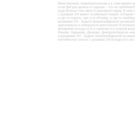
Женственная, привлекательная и в тоже время н
если фигура далека от идеала – это не проблема
куда больше чем просто красивый наряд. В нем п
с рукавом 3/4 имеет особенный покрой, который 
а где-то короче, где-то в обтяжку, а где-то нао
рукавами 3/4 - будьте непревзойденной на вашей 
оригинально и невероятно женственно! В интерне
вечеринке всегда есть в наличии и в нужном разм
Львове, Харькове, Донецке, Днепропетровске ил
и рукавами 3/4 - будьте непревзойденной на ваш
коктейльное платье с рукавом 3/4 всегда есть в