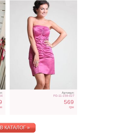
л:
Артикул:
64
FG-11-158-027
9
569
рн
грн
В КАТАЛОГ »