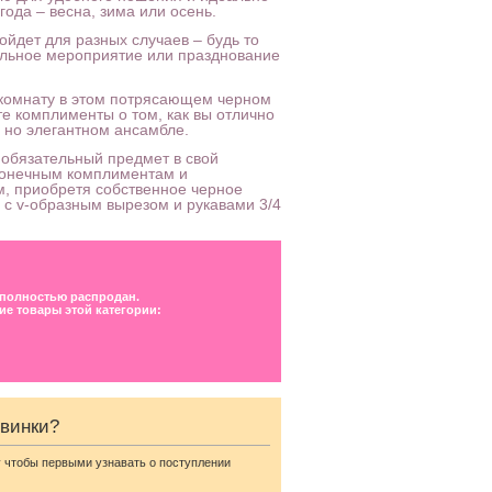
ода – весна, зима или осень.
ойдет для разных случаев – будь то
альное мероприятие или празднование
в комнату в этом потрясающем черном
те комплименты о том, как вы отлично
, но элегантном ансамбле.
т обязательный предмет в свой
сконечным комплиментам и
 приобретя собственное черное
 с v-образным вырезом и рукавами 3/4
 полностью распродан.
ие товары этой категории:
-
Элегантное платье без
овинки?
бретелей глубокого синего
цвета
 чтобы первыми узнавать о поступлении