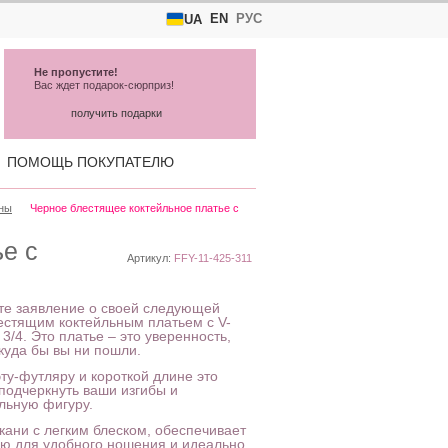
EN
РУС
UA
Не пропустите!
Вас ждет подарок-сюрприз!
получить подарки
ПОМОЩЬ ПОКУПАТЕЛЮ
ены
Черное блестящее коктейльное платье с
е с
Артикул:
FFY-11-425-311
те заявление о своей следующей
естящим коктейльным платьем с V-
/4. Это платье – это уверенность,
куда бы вы ни пошли.
у-футляру и короткой длине это
 подчеркнуть ваши изгибы и
льную фигуру.
ткани с легким блеском, обеспечивает
ию для удобного ношения и идеально