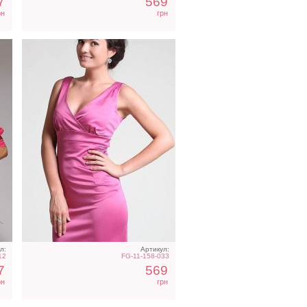
7
569
рн
грн
ая
Лиловое атласное платье-
карандаш со сборками
л:
Артикул:
12
FG-11-158-033
7
569
рн
грн