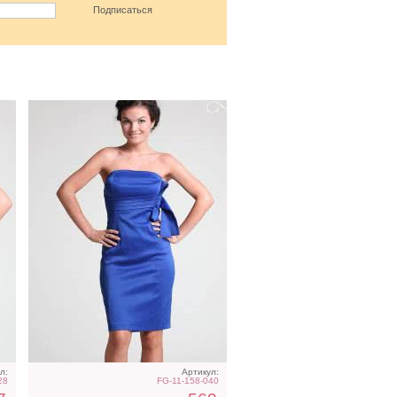
 с
Розовое
декольтированное платье
от польского
производителя Figl
л:
Артикул:
28
FG-11-158-040