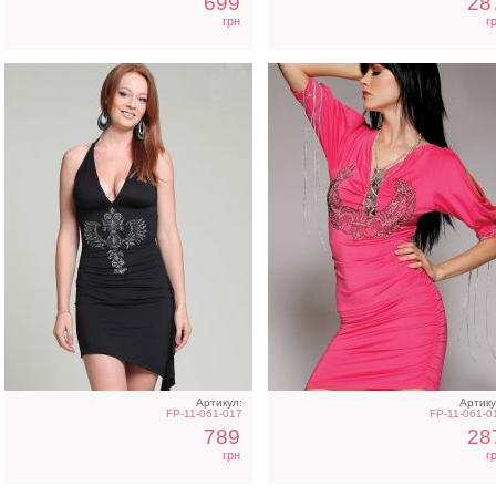
699
28
грн
г
Коктейльное платье со
Майка черная шифонов
стразами
с открытой спиной
Артикул:
Артику
FP-11-061-017
FP-11-061-0
789
28
грн
г