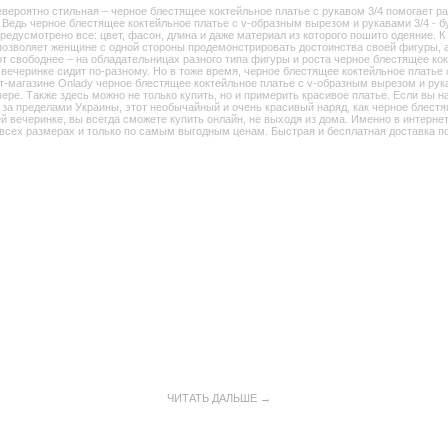
евероятно стильная – черное блестящее коктейльное платье с рукавом 3/4 помогает р
! Ведь черное блестящее коктейльное платье с v-образным вырезом и рукавами 3/4 - 
редусмотрено все: цвет, фасон, длина и даже материал из которого пошито одеяние. К
позволяет женщине с одной стороны продемонстрировать достоинства своей фигуры, а с
борот свободнее – на обладательницах разного типа фигуры и роста черное блестящее к
вечеринке сидит по-разному. Но в тоже время, черное блестящее коктейльное платье с
т-магазине Onlady черное блестящее коктейльное платье с v-образным вырезом и рук
ере. Также здесь можно не только купить, но и примерить красивое платье. Если вы на
и за пределами Украины, этот необычайный и очень красивый наряд, как черное блест
ей вечеринке, вы всегда сможете купить онлайн, не выходя из дома. Именно в интерн
о всех размерах и только по самым выгодным ценам. Быстрая и бесплатная доставка по
ЧИТАТЬ ДАЛЬШЕ →