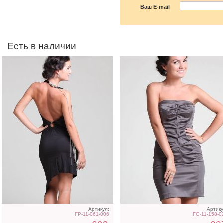
Ваш E-mail
Есть в наличии
Черное мини платье с
Розовое короткое платье
камнями
узором
Артикул:
Артику
FP-11-061-006
FG-11-158-0