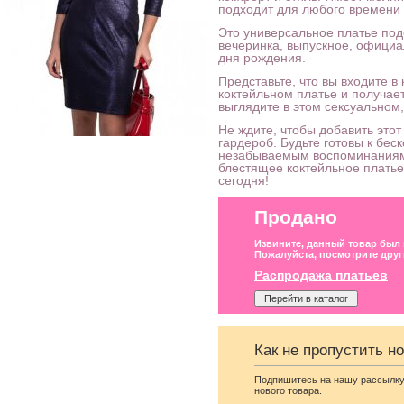
подходит для любого времени г
Это универсальное платье под
вечеринка, выпускное, офици
дня рождения.
Представьте, что вы входите 
коктейльном платье и получае
выглядите в этом сексуальном
Не ждите, чтобы добавить это
гардероб. Будьте готовы к бе
незабываемым воспоминаниям,
блестящее коктейльное платье
сегодня!
Продано
Извините, данный товар был
Пожалуйста, посмотрите друг
Распродажа платьев
Перейти в каталог
Черное короткое платье с
Серое атласное платье
Как не пропустить н
открытой спиной и
карандаш со сборками
ассиметричной юбкой
Подпишитесь на нашу рассылку
нового товара.