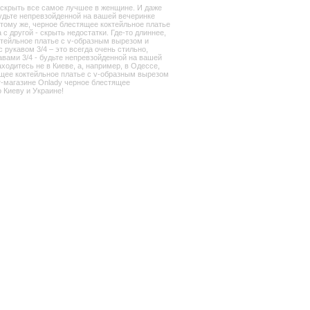
аскрыть все самое лучшее в женщине. И даже
будьте непревзойденной на вашей вечеринке
 тому же, черное блестящее коктейльное платье
 другой - скрыть недостатки. Где-то длиннее,
октейльное платье с v-образным вырезом и
 рукавом 3/4 – это всегда очень стильно,
авами 3/4 - будьте непревзойденной на вашей
ходитесь не в Киеве, а, например, в Одессе,
ящее коктейльное платье с v-образным вырезом
ет-магазине Onlady черное блестящее
 Киеву и Украине!