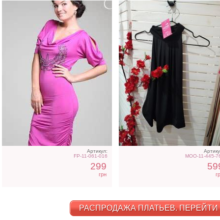
Артикул:
Артику
FP-11-061-016
MOO-11-445-7
299
59
грн
г
РАСПРОДАЖА ПЛАТЬЕВ. ПЕРЕЙТИ 