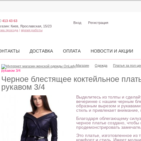
0
413 43 63
Вход
Регистрация
газин:
Киев, Ярославская, 15/23
ема проезда
|
время работы
ОНТАКТЫ
ДОСТАВКА
ОПЛАТА
НОВОСТИ И АКЦИИ
Магазин
Одежда
Платья за пол ц
рукавом 3/4
Черное блестящее коктейльное плать
рукавом 3/4
Выделитесь из толпы и сделай
вечеринке с нашим черным бл
образным вырезом и рукавами 3
стиль и привлекает внимание, 
Благодаря облегающему силуэт
черное платье создано, чтобы
продемонстрировать замечате
Это платье, изготовленное из 
комфорт и стиль. Имеет молн