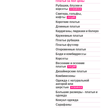
Платья за пол цены
Рубашки, блузки и
корсеты
НОВИНКИ
Свитера, гольфы,
кофты
АКЦИЯ
Короткие платья
Длинные платья
Кардиганы, пиджаки и болеро
Кружевные платья
Платье рубашка
Платье-футляр
Откровенные платья
Боди и комбидрессы
Корсеты
Весенние и осенние
платья
АКЦИЯ
Дизайнерские платья
Комбинезоны
Одежда с натуральной
ангорой или
шерстью
НОВИНКИ
Большие размеры - платья и
одежда
Кежуал одежда
Сарафаны