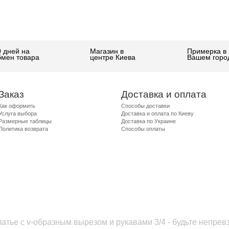
0 дней на
Магазин в
Примерка в
бмен товара
центре Киева
Вашем горо
Заказ
Доставка и оплата
Как оформить
Способы доставки
Услуга выбора
Доставка и оплата по Киеву
Размерные таблицы
Доставка по Украине
Политика возврата
Способы оплаты
атье с v-образным вырезом и рукавами 3/4 - будьте непре