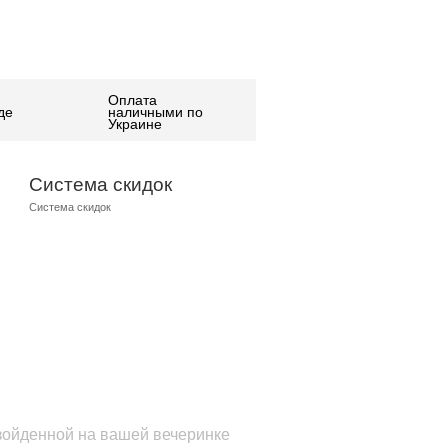
Оплата
де
наличными по
Украине
Система скидок
Система скидок
взойденной на вашей вечеринке