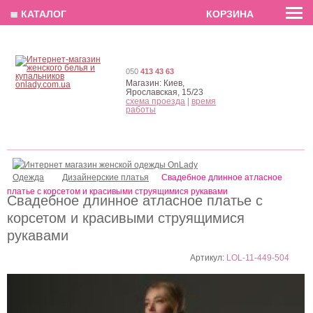
EN
РУС
UA
≣ КАТАЛОГ
КОРЗИНА
050
413 43 63
Магазин:
Киев,
Ярославская, 15/23
схема проезда
|
время
работы
Одежда
Дизайнерские платья
Свадебное длинное атласное
платье с корсетом и красивыми струящимися рукавами
Свадебное длинное атласное платье с
корсетом и красивыми струящимися
рукавами
Артикул:
LOL-11-449-504