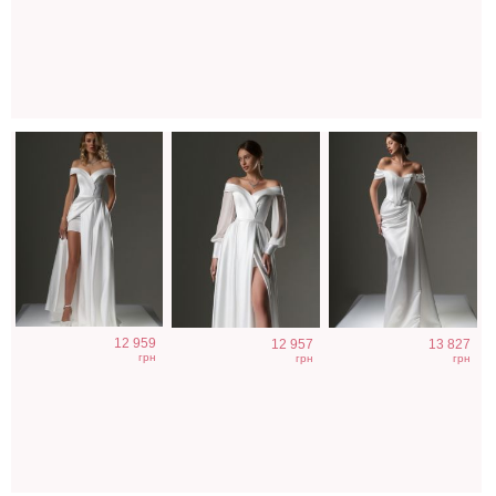
с корсетом и
с корсетом и
корсетом и
открытыми
рукавом
дополнительной
плечами
юбкой
12 959
12 957
13 827
грн
грн
грн