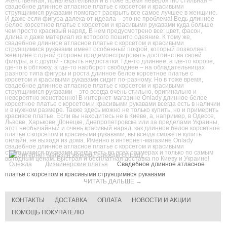
Женственная, привлекательная и в тоже время невероятно стильная –
свадебное длинное атласное платье с корсетом и красивыми
струящимися рукавами помогает раскрыть все самое лучшее в женщине.
И даже если фигура далека от идеала – это не проблема! Ведь длинное
белое корсетное платье с корсетом и красивыми рукавами куда больше
чем просто красивый наряд. В нем предусмотрено все: цвет, фасон,
длина и даже материал из которого пошито одеяние. К тому же,
свадебное длинное атласное платье с корсетом и красивыми
струящимися рукавами имеет особенный покрой, который позволяет
женщине с одной стороны продемонстрировать достоинства своей
фигуры, а с другой - скрыть недостатки. Где-то длиннее, а где-то короче,
где-то в обтяжку, а где-то наоборот свободнее – на обладательницах
разного типа фигуры и роста длинное белое корсетное платье с
корсетом и красивыми рукавами сидит по-разному. Но в тоже время,
свадебное длинное атласное платье с корсетом и красивыми
струящимися рукавами – это всегда очень стильно, оригинально и
невероятно женственно! В интернет-магазине Onlady длинное белое
корсетное платье с корсетом и красивыми рукавами всегда есть в наличии
и в нужном размере. Также здесь можно не только купить, но и примерить
красивое платье. Если вы находитесь не в Киеве, а, например, в Одессе,
Львове, Харькове, Донецке, Днепропетровске или за пределами Украины,
этот необычайный и очень красивый наряд, как длинное белое корсетное
платье с корсетом и красивыми рукавами, вы всегда сможете купить
онлайн, не выходя из дома. Именно в интернет-магазине Onlady
свадебное длинное атласное платье с корсетом и красивыми
струящимися рукавами всегда есть во всех размерах и только по самым
выгодным ценам. Быстрая и бесплатная доставка по Киеву и Украине!
Одежда
Дизайнерские платья
Свадебное длинное атласное
платье с корсетом и красивыми струящимися рукавами
ЧИТАТЬ ДАЛЬШЕ →
КОНТАКТЫ
ДОСТАВКА
ОПЛАТА
НОВОСТИ И АКЦИИ
ПОМОЩЬ ПОКУПАТЕЛЮ