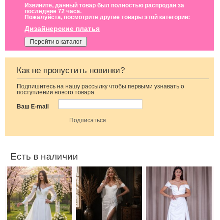
Извините, данный товар был полностью распродан за
последние 72 часа.
Пожалуйста, посмотрите другие товары этой категории:
Дизайнерские платья
Перейти в каталог
Как не пропустить новинки?
Подпишитесь на нашу рассылку чтобы первыми узнавать о
Свадебное
Белое свадебное
Белое свадебное
поступлении нового товара.
длинное
длинное платье
прямое длинное
атласное
двойным
атласное платье
Ваш E-mail
корсетное
корсетом и
с корсетом и
платье на
дополнительной
дополнительными
длинный рукав
юбкой
юбкой и
рукавами
Есть в наличии