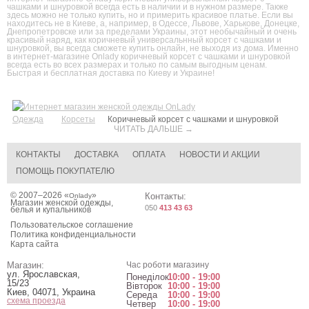
чашками и шнуровкой всегда есть в наличии и в нужном размере. Также
здесь можно не только купить, но и примерить красивое платье. Если вы
находитесь не в Киеве, а, например, в Одессе, Львове, Харькове, Донецке,
Днепропетровске или за пределами Украины, этот необычайный и очень
красивый наряд, как коричневый универсальнный корсет с чашками и
шнуровкой, вы всегда сможете купить онлайн, не выходя из дома. Именно
в интернет-магазине Onlady коричневый корсет с чашками и шнуровкой
всегда есть во всех размерах и только по самым выгодным ценам.
Быстрая и бесплатная доставка по Киеву и Украине!
Одежда
Корсеты
Коричневый корсет с чашками и шнуровкой
ЧИТАТЬ ДАЛЬШЕ →
КОНТАКТЫ
ДОСТАВКА
ОПЛАТА
НОВОСТИ И АКЦИИ
ПОМОЩЬ ПОКУПАТЕЛЮ
© 2007–2026 «
»
Контакты:
Onlady
Магазин женской одежды,
050
413 43 63
белья и купальников
Пользовательское соглашение
Политика конфиденциальности
Карта сайта
Магазин:
Час роботи магазину
ул. Ярославская,
Понеділок
10:00 - 19:00
15/23
Вівторок
10:00 - 19:00
Киев
,
04071
,
Украина
Середа
10:00 - 19:00
схема проезда
Четвер
10:00 - 19:00