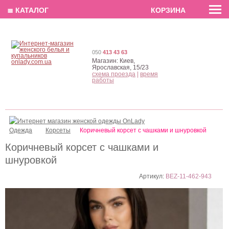
EN
РУС
UA
≣ КАТАЛОГ
КОРЗИНА
050
413 43 63
Магазин:
Киев,
Ярославская, 15/23
схема проезда
|
время
работы
Одежда
Корсеты
Коричневый корсет с чашками и шнуровкой
Коричневый корсет с чашками и
шнуровкой
Артикул:
BEZ-11-462-943