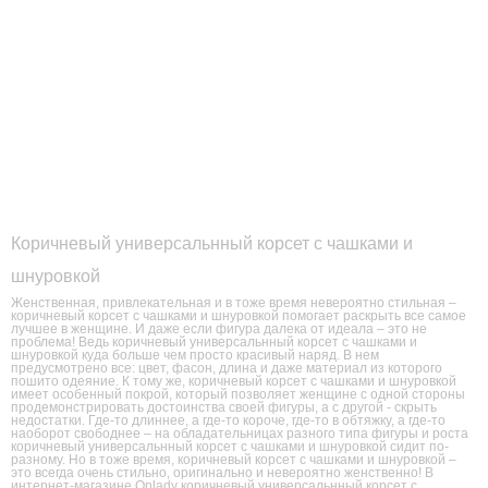
Коричневый универсальнный корсет с чашками и
шнуровкой
Женственная, привлекательная и в тоже время невероятно стильная –
коричневый корсет с чашками и шнуровкой помогает раскрыть все самое
лучшее в женщине. И даже если фигура далека от идеала – это не
проблема! Ведь коричневый универсальнный корсет с чашками и
шнуровкой куда больше чем просто красивый наряд. В нем
предусмотрено все: цвет, фасон, длина и даже материал из которого
пошито одеяние. К тому же, коричневый корсет с чашками и шнуровкой
имеет особенный покрой, который позволяет женщине с одной стороны
продемонстрировать достоинства своей фигуры, а с другой - скрыть
недостатки. Где-то длиннее, а где-то короче, где-то в обтяжку, а где-то
наоборот свободнее – на обладательницах разного типа фигуры и роста
коричневый универсальнный корсет с чашками и шнуровкой сидит по-
разному. Но в тоже время, коричневый корсет с чашками и шнуровкой –
это всегда очень стильно, оригинально и невероятно женственно! В
интернет-магазине Onlady коричневый универсальнный корсет с