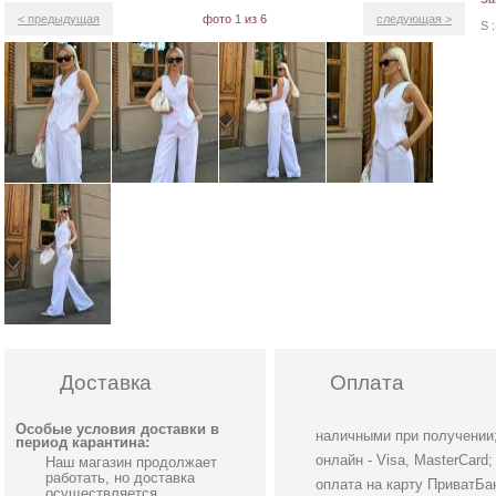
< предыдущая
фото
1
из 6
следующая >
S 
Доставка
Оплата
Особые условия доставки в
наличными при получении
период карантина:
онлайн - Visa, MasterCard;
Наш магазин продолжает
работать, но доставка
оплата на карту ПриватБа
осуществляется