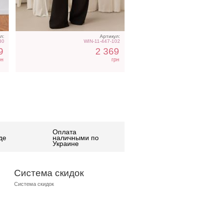
л:
Артикул:
30
WIN-11-447-102
9
2 369
рн
грн
Оплата
де
наличными по
Украине
Система скидок
Система скидок