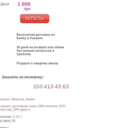
1 899
Цена
грн
КУПИТЬ
Бесплатная доставка по
Киеву и Украине
30 дней на возврат или обмен
без лишних вопросов и
проблем
Подарок к каждому заказу
Заказать по телефону:
050
413 43 63
мплект: Жилетка, брюки
териал: костюмная ткань (48% вискоза, 32%
лиэстер, 20% акрил )
наличии:
S, M, L
д заказ:
XL
амеры