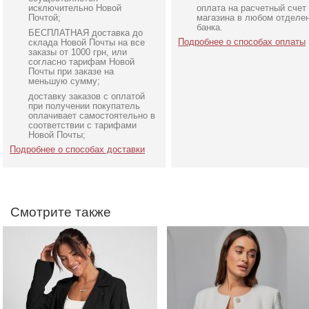
исключительно Новой
оплата на расчетный счет
Почтой;
магазина в любом отделе
банка.
БЕСПЛАТНАЯ доставка до
Подробнее о способах оплаты
склада Новой Почты на все
заказы от 1000 грн, или
согласно тарифам Новой
Почты при заказе на
меньшую сумму;
доставку заказов с оплатой
Черный классический
Молочный твидовый
при получении покупатель
женский пиджак на 2
пиджак
оплачивает самостоятельно в
соответствии с тарифами
пуговицы
Новой Почты;
Подробнее о способах доставки
Смотрите также