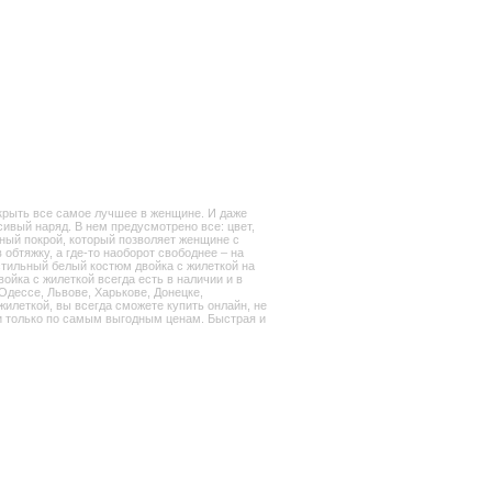
скрыть все самое лучшее в женщине. И даже
сивый наряд. В нем предусмотрено все: цвет,
нный покрой, который позволяет женщине с
 обтяжку, а где-то наоборот свободнее – на
стильный белый костюм двойка с жилеткой на
ойка с жилеткой всегда есть в наличии и в
 Одессе, Львове, Харькове, Донецке,
илеткой, вы всегда сможете купить онлайн, не
 и только по самым выгодным ценам. Быстрая и