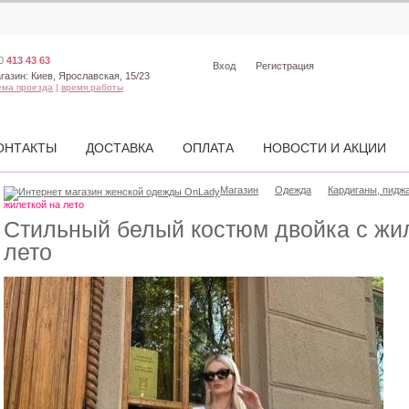
0
413 43 63
Вход
Регистрация
газин:
Киев, Ярославская, 15/23
ема проезда
|
время работы
ОНТАКТЫ
ДОСТАВКА
ОПЛАТА
НОВОСТИ И АКЦИИ
Магазин
Одежда
Кардиганы, пиджа
жилеткой на лето
Стильный белый костюм двойка с жи
лето