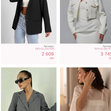
Серый короткий пиджак
Белая полупрозрачная
шифоновая накидка
Артикул:
Артику
DEV-11-242-055
SVV-11-442-0
2 609
3 74
грн
г