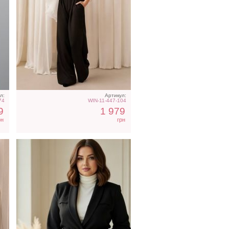
Черный классический
женский пиджак большого
размера
л:
Артикул:
74
WIN-11-447-104
9
1 979
рн
грн