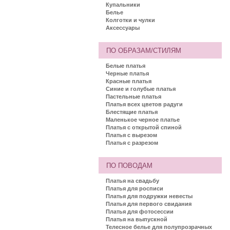
Купальники
Белье
Колготки и чулки
Аксессуары
ПО ОБРАЗАМ/СТИЛЯМ
Белые платья
Черные платья
Красные платья
Синие и голубые платья
Пастельные платья
Платья всех цветов радуги
Блестящие платья
Маленькое черное платье
Платья с открытой спиной
Платья с вырезом
Платья с разрезом
ПО ПОВОДАМ
Платья на свадьбу
Платья для росписи
Платья для подружки невесты
Платья для первого свидания
Платья для фотосессии
Платья на выпускной
Телесное белье для полупрозрачных