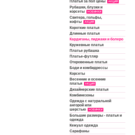
Платья за пол цены
АКЦИЯ
Рубашки, блузки и
корсеты
НОВИНКИ
Свитера, гольфы,
кофты
АКЦИЯ
Короткие платья
Длинные платья
Кардиганы, пиджаки и болеро
Кружевные платья
Платье рубашка
Платье-футляр
Откровенные платья
Боди и комбидрессы
Корсеты
Весенние и осенние
платья
АКЦИЯ
Дизайнерские платья
Комбинезоны
Одежда с натуральной
ангорой или
шерстью
НОВИНКИ
Большие размеры - платья и
одежда
Кежуал одежда
Сарафаны