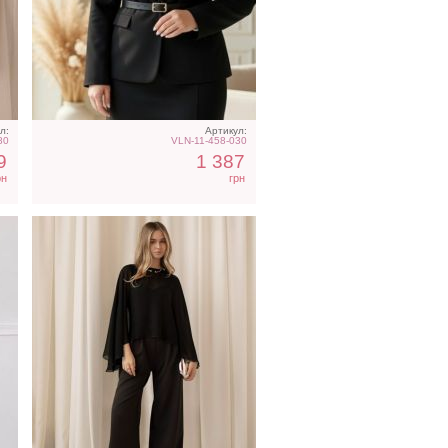
Нарядная шифоновая
де
накидка в черном цвете
л:
Артикул:
80
VLN-11-458-030
9
1 387
рн
грн