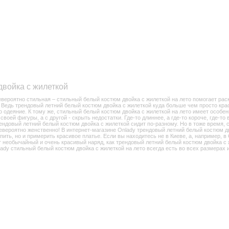
двойка с жилеткой
евероятно стильная – стильный белый костюм двойка с жилеткой на лето помогает ра
! Ведь трендовый летний белый костюм двойка с жилеткой куда больше чем просто кра
о одеяние. К тому же, стильный белый костюм двойка с жилеткой на лето имеет особе
ей фигуры, а с другой - скрыть недостатки. Где-то длиннее, а где-то короче, где-то в
ендовый летний белый костюм двойка с жилеткой сидит по-разному. Но в тоже время, 
невероятно женственно! В интернет-магазине Onlady трендовый летний белый костюм дв
ить, но и примерить красивое платье. Если вы находитесь не в Киеве, а, например, в
 необычайный и очень красивый наряд, как трендовый летний белый костюм двойка с ж
ady стильный белый костюм двойка с жилеткой на лето всегда есть во всех размерах