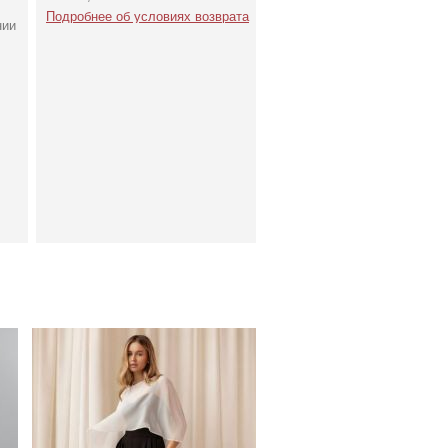
Подробнее об условиях возврата
нии
Нарядная короткая
шифоновая накидка кейп
к платьям