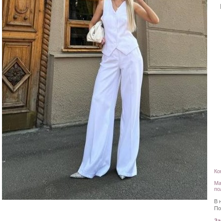
Ко
Ма
по
В 
По
З