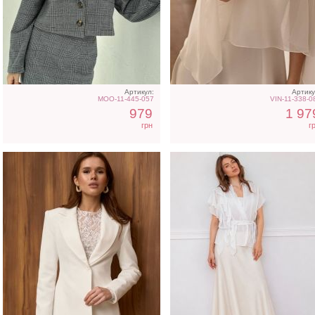
Женский белый пиджак
Нарядная накидка к
платьям и другой одеж
Артикул:
Артику
MOO-11-445-057
VIN-11-338-0
979
1 97
грн
г