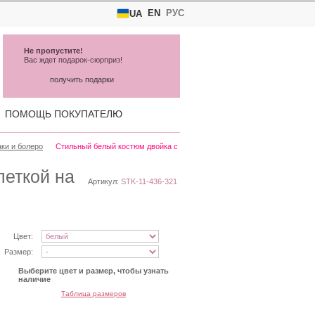
EN
РУС
UA
Не пропустите!
Вас ждет подарок-сюрприз!
получить подарки
ПОМОЩЬ ПОКУПАТЕЛЮ
ки и болеро
Стильный белый костюм двойка с
леткой на
Артикул:
STK-11-436-321
Цвет:
Размер:
Выберите цвет и размер, чтобы узнать
наличие
Таблица размеров