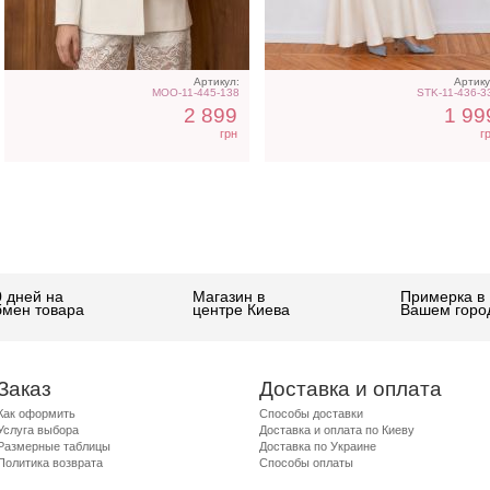
Артикул:
Артику
MOO-11-445-138
STK-11-436-3
2 899
1 99
грн
г
0 дней на
Магазин в
Примерка в
бмен товара
центре Киева
Вашем горо
Заказ
Доставка и оплата
Как оформить
Способы доставки
Услуга выбора
Доставка и оплата по Киеву
Размерные таблицы
Доставка по Украине
Политика возврата
Способы оплаты