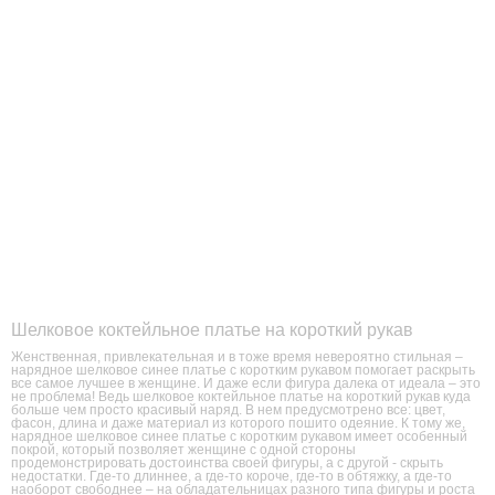
Шелковое коктейльное платье на короткий рукав
Женственная, привлекательная и в тоже время невероятно стильная –
нарядное шелковое синее платье с коротким рукавом помогает раскрыть
все самое лучшее в женщине. И даже если фигура далека от идеала – это
не проблема! Ведь шелковое коктейльное платье на короткий рукав куда
больше чем просто красивый наряд. В нем предусмотрено все: цвет,
фасон, длина и даже материал из которого пошито одеяние. К тому же,
нарядное шелковое синее платье с коротким рукавом имеет особенный
покрой, который позволяет женщине с одной стороны
продемонстрировать достоинства своей фигуры, а с другой - скрыть
недостатки. Где-то длиннее, а где-то короче, где-то в обтяжку, а где-то
наоборот свободнее – на обладательницах разного типа фигуры и роста