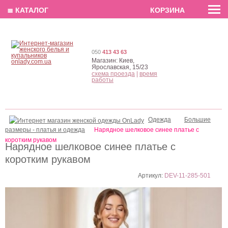
EN
РУС
UA
≣ КАТАЛОГ
КОРЗИНА
050
413 43 63
Магазин:
Киев,
Ярославская, 15/23
схема проезда
|
время
работы
Одежда
Большие
размеры - платья и одежда
Нарядное шелковое синее платье с
коротким рукавом
Нарядное шелковое синее платье с
коротким рукавом
Артикул:
DEV-11-285-501