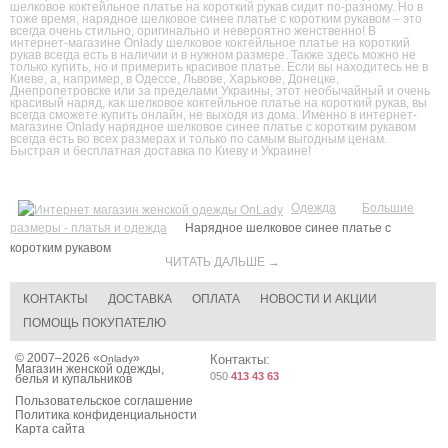
шелковое коктейльное платье на короткий рукав сидит по-разному. Но в
тоже время, нарядное шелковое синее платье с коротким рукавом – это
всегда очень стильно, оригинально и невероятно женственно! В
интернет-магазине Onlady шелковое коктейльное платье на короткий
рукав всегда есть в наличии и в нужном размере. Также здесь можно не
только купить, но и примерить красивое платье. Если вы находитесь не в
Киеве, а, например, в Одессе, Львове, Харькове, Донецке,
Днепропетровске или за пределами Украины, этот необычайный и очень
красивый наряд, как шелковое коктейльное платье на короткий рукав, вы
всегда сможете купить онлайн, не выходя из дома. Именно в интернет-
магазине Onlady нарядное шелковое синее платье с коротким рукавом
всегда есть во всех размерах и только по самым выгодным ценам.
Быстрая и бесплатная доставка по Киеву и Украине!
Одежда
Большие
размеры - платья и одежда
Нарядное шелковое синее платье с
коротким рукавом
ЧИТАТЬ ДАЛЬШЕ →
КОНТАКТЫ
ДОСТАВКА
ОПЛАТА
НОВОСТИ И АКЦИИ
ПОМОЩЬ ПОКУПАТЕЛЮ
© 2007–2026 «
»
Контакты:
Onlady
Магазин женской одежды,
050
413 43 63
белья и купальников
Пользовательское соглашение
Политика конфиденциальности
Карта сайта