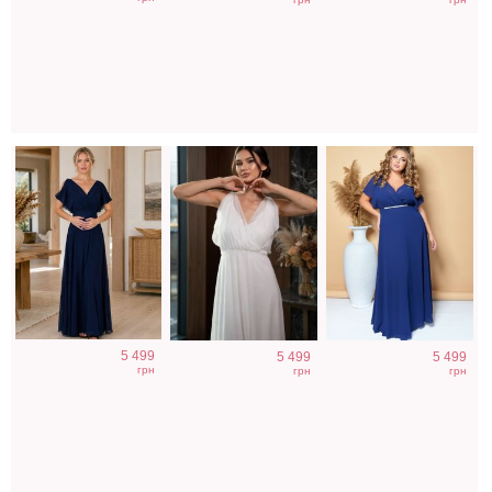
синее платье в
короткий рукав c
короткий рукав
пол на короткий
поясом
рукав
Вечернее
Вечернее
Вечернее платье
5 499
5 499
5 499
длинное
блестящее синее
молочного цвета
грн
грн
грн
шифоновое
платье на
с накидкой
нарядное платье
короткий рукав
с рукавом