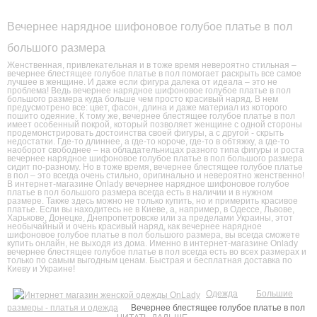
Вечернее нарядное шифоновое голубое платье в пол
большого размера
Женственная, привлекательная и в тоже время невероятно стильная –
вечернее блестящее голубое платье в пол помогает раскрыть все самое
лучшее в женщине. И даже если фигура далека от идеала – это не
проблема! Ведь вечернее нарядное шифоновое голубое платье в пол
большого размера куда больше чем просто красивый наряд. В нем
предусмотрено все: цвет, фасон, длина и даже материал из которого
пошито одеяние. К тому же, вечернее блестящее голубое платье в пол
имеет особенный покрой, который позволяет женщине с одной стороны
продемонстрировать достоинства своей фигуры, а с другой - скрыть
недостатки. Где-то длиннее, а где-то короче, где-то в обтяжку, а где-то
наоборот свободнее – на обладательницах разного типа фигуры и роста
вечернее нарядное шифоновое голубое платье в пол большого размера
сидит по-разному. Но в тоже время, вечернее блестящее голубое платье
в пол – это всегда очень стильно, оригинально и невероятно женственно!
В интернет-магазине Onlady вечернее нарядное шифоновое голубое
платье в пол большого размера всегда есть в наличии и в нужном
размере. Также здесь можно не только купить, но и примерить красивое
платье. Если вы находитесь не в Киеве, а, например, в Одессе, Львове,
Харькове, Донецке, Днепропетровске или за пределами Украины, этот
необычайный и очень красивый наряд, как вечернее нарядное
шифоновое голубое платье в пол большого размера, вы всегда сможете
купить онлайн, не выходя из дома. Именно в интернет-магазине Onlady
вечернее блестящее голубое платье в пол всегда есть во всех размерах и
только по самым выгодным ценам. Быстрая и бесплатная доставка по
Киеву и Украине!
Одежда
Большие
размеры - платья и одежда
Вечернее блестящее голубое платье в пол