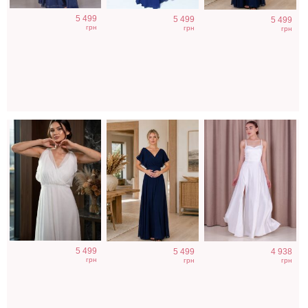
Вечернее белое
Вечернее синее
Атласное
5 499
5 499
5 499
платье в пол на
платье в пол
длинное платье
грн
грн
грн
короткий рукав c
короткий рукав
на бретелях в
поясом
белом цвете
5 499
5 499
4 938
грн
грн
грн