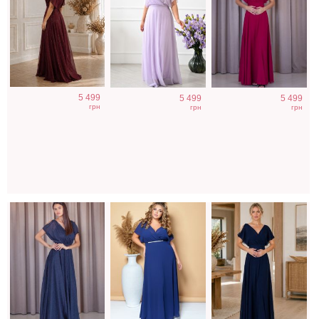
Вечернее
Вечернее синее
Вечернее
5 499
5 499
5 499
блестящее синее
платье в пол на
шифоновое
грн
грн
грн
платье на
короткий рукав
синее платье в
короткий рукав
пол на короткий
рукав