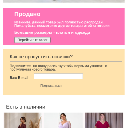
Продано
Извините, данный товар был полностью распродан.
Пожалуйста, посмотрите другие товары этой категории:
Большие размеры - платья и одежда
Перейти в каталог
Как не пропустить новинки?
Подпишитесь на нашу рассылку чтобы первыми узнавать о
Вечернее
Вечернее
Вечернее
поступлении нового товара.
бордовое платье
лавандовое
длинное
в пол на
платье в пол
шифоновое
Ваш E-mail
короткий рукав
нарядное платье
с рукавом
Есть в наличии