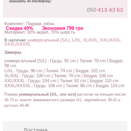
Заказать по телефону:
050
413 43 63
Комплект: Пиджак, юбка
Скидка 40%
Экономия 799 грн
Материал: 30% акрил, 70% шерсть
В наличии:
универсальный (S/L), L/XL, XL/XXL, XXL/XXXL,
XXXL/XXXXL
Замеры
универсальный (S/L) : Грудь: 92 cm | Талия: 70 cm | Бедра:
98 cm
L/XL : Грудь: 96 cm | Талия: 74 cm | Бедра: 102 cm
XL/XXL : Грудь: 100 cm | Талия: 78 cm | Бедра: 106 cm
XXL/XXXL : Грудь: 104 cm | Талия: 82 cm | Бедра: 110 cm
XXXL/XXXXL : Грудь: 108 cm | Талия: 86 cm | Бедра: 114 cm
Размер
универсальный (S/L, one size)
расчитан на женщин весом
45-75 кг, аналог американского размера S/L,
европейских 38-42
и
русских 44-48
.
Доставка