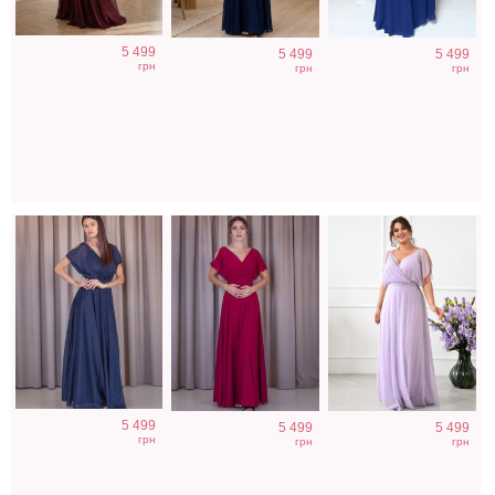
Вечернее
Вечернее
Вечернее
5 499
5 499
5 499
блестящее синее
длинное
лавандовое
грн
грн
грн
платье на
шифоновое
платье в пол
короткий рукав
нарядное платье
с рукавом
Вечернее белое
Вечернее
Длинное белое
5 499
5 499
5 499
платье в пол на
шифоновое
вечернее платье
грн
грн
грн
короткий рукав c
синее платье в
на запах для
поясом
пол на короткий
невесты
рукав