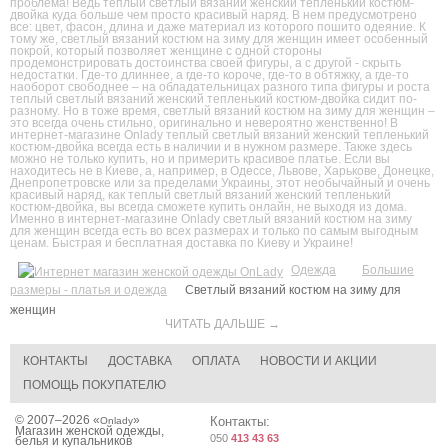
проблема! Ведь теплый светлый вязаний женский тепленький костюм-
двойка куда больше чем просто красивый наряд. В нем предусмотрено
все: цвет, фасон, длина и даже материал из которого пошито одеяние. К
тому же, светлый вязаний костюм на зиму для женщин имеет особенный
покрой, который позволяет женщине с одной стороны
продемонстрировать достоинства своей фигуры, а с другой - скрыть
недостатки. Где-то длиннее, а где-то короче, где-то в обтяжку, а где-то
наоборот свободнее – на обладательницах разного типа фигуры и роста
теплый светлый вязаний женский тепленький костюм-двойка сидит по-
разному. Но в тоже время, светлый вязаний костюм на зиму для женщин –
это всегда очень стильно, оригинально и невероятно женственно! В
интернет-магазине Onlady теплый светлый вязаний женский тепленький
костюм-двойка всегда есть в наличии и в нужном размере. Также здесь
можно не только купить, но и примерить красивое платье. Если вы
находитесь не в Киеве, а, например, в Одессе, Львове, Харькове, Донецке,
Днепропетровске или за пределами Украины, этот необычайный и очень
красивый наряд, как теплый светлый вязаний женский тепленький
костюм-двойка, вы всегда сможете купить онлайн, не выходя из дома.
Именно в интернет-магазине Onlady светлый вязаний костюм на зиму
для женщин всегда есть во всех размерах и только по самым выгодным
ценам. Быстрая и бесплатная доставка по Киеву и Украине!
Одежда
Большие
размеры - платья и одежда
Светлый вязаний костюм на зиму для
женщин
ЧИТАТЬ ДАЛЬШЕ →
КОНТАКТЫ
ДОСТАВКА
ОПЛАТА
НОВОСТИ И АКЦИИ
ПОМОЩЬ ПОКУПАТЕЛЮ
© 2007–2026 «
»
Контакты:
Onlady
Магазин женской одежды,
050
413 43 63
белья и купальников