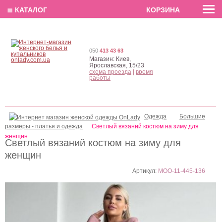
EN
РУС
UA
≣ КАТАЛОГ
КОРЗИНА
050
413 43 63
Магазин:
Киев,
Ярославская, 15/23
схема проезда
|
время
работы
Одежда
Большие
размеры - платья и одежда
Светлый вязаний костюм на зиму для
женщин
Светлый вязаний костюм на зиму для
женщин
Артикул:
MOO-11-445-136