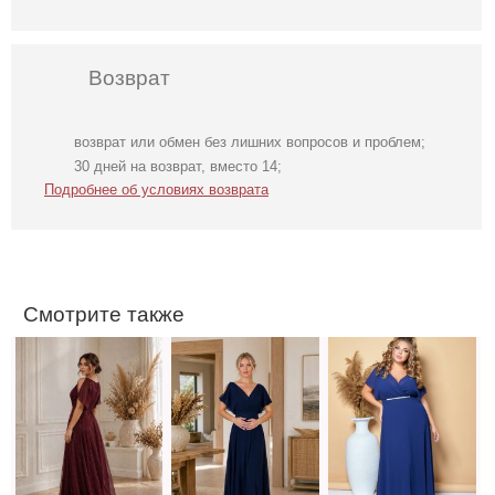
Возврат
возврат или обмен без лишних вопросов и проблем;
Вечернее
Вечернее синее
Вечернее синее
30 дней на возврат, вместо 14;
бордовое платье
платье в пол
платье в пол на
Подробнее об условиях возврата
в пол на
короткий рукав
короткий рукав
короткий рукав
Смотрите также