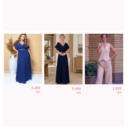
пол на короткий
бежевого цвета
рукав
5 499
1 699
5 499
грн
грн
грн