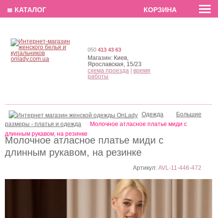
EN
РУС
UA
≣ КАТАЛОГ
КОРЗИНА
050
413 43 63
Магазин:
Киев,
Ярославская, 15/23
схема проезда
|
время
работы
Одежда
Большие
размеры - платья и одежда
Молочное атласное платье миди с
длинным рукавом, на резинке
Молочное атласное платье миди с
длинным рукавом, на резинке
Артикул:
AVL-11-446-472