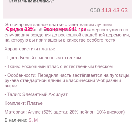
Заказать по телефону:
050
413 43 63
Это очаровательное платье станет вашим лучшим
Скидка 32%
Экономия 941 грн
спутником на любом мероприятии – от камерного ужина по
случаю дня рождения до роскошной свадебной церемонии,
на которую вы приглашены в качестве особого гостя.
Характеристики платья:
- Цвет: Белый с молочным оттенком
- Ткань: Роскошный атлас с естественным блеском
- Особенности: Передняя часть застёгивается на пуговицы,
рукава стандартной длины и классический V-образный
вырез
- Талия: Элегантный А-силуэт
Комплект: Платье
Материал: Aтлас (62% ацетат, 28% нейлон, 10% вискоза)
В наличии:
S, M