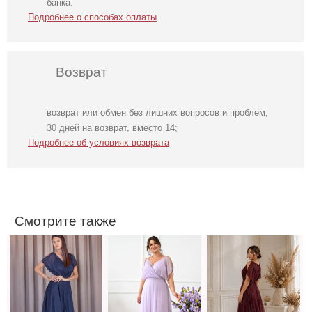
банка.
Подробнее о способах оплаты
Возврат
возврат или обмен без лишних вопросов и проблем;
Вечернее
Вечернее
Вечернее
30 дней на возврат, вместо 14;
блестящее синее
лавандовое
бордовое платье
Подробнее об условиях возврата
платье на
платье в пол
в пол на
короткий рукав
короткий рукав
Смотрите также