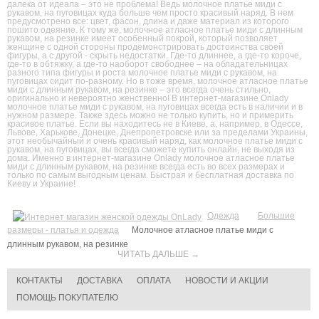
далека от идеала – это не проблема! Ведь молочное платье миди с
рукавом, на пуговицах куда больше чем просто красивый наряд. В нем
предусмотрено все: цвет, фасон, длина и даже материал из которого
пошито одеяние. К тому же, молочное атласное платье миди с длинным
рукавом, на резинке имеет особенный покрой, который позволяет
женщине с одной стороны продемонстрировать достоинства своей
фигуры, а с другой - скрыть недостатки. Где-то длиннее, а где-то короче,
где-то в обтяжку, а где-то наоборот свободнее – на обладательницах
разного типа фигуры и роста молочное платье миди с рукавом, на
пуговицах сидит по-разному. Но в тоже время, молочное атласное платье
миди с длинным рукавом, на резинке – это всегда очень стильно,
оригинально и невероятно женственно! В интернет-магазине Onlady
молочное платье миди с рукавом, на пуговицах всегда есть в наличии и в
нужном размере. Также здесь можно не только купить, но и примерить
красивое платье. Если вы находитесь не в Киеве, а, например, в Одессе,
Львове, Харькове, Донецке, Днепропетровске или за пределами Украины,
этот необычайный и очень красивый наряд, как молочное платье миди с
рукавом, на пуговицах, вы всегда сможете купить онлайн, не выходя из
дома. Именно в интернет-магазине Onlady молочное атласное платье
миди с длинным рукавом, на резинке всегда есть во всех размерах и
только по самым выгодным ценам. Быстрая и бесплатная доставка по
Киеву и Украине!
Одежда
Большие
размеры - платья и одежда
Молочное атласное платье миди с
длинным рукавом, на резинке
ЧИТАТЬ ДАЛЬШЕ →
КОНТАКТЫ
ДОСТАВКА
ОПЛАТА
НОВОСТИ И АКЦИИ
ПОМОЩЬ ПОКУПАТЕЛЮ