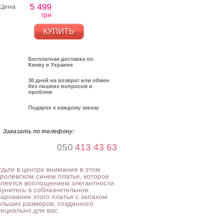
5 499
Цена
грн
КУПИТЬ
Бесплатная доставка по
Киеву и Украине
30 дней на возврат или обмен
без лишних вопросов и
проблем
Подарок к каждому заказу
Заказать по телефону:
050
413 43 63
удьте в центре внимания в этом
оролевском синем платье, которое
вляется воплощением элегантности.
кунитесь в соблазнительное
чарование этого платья с запахом
ольших размеров, созданного
пециально для вас.