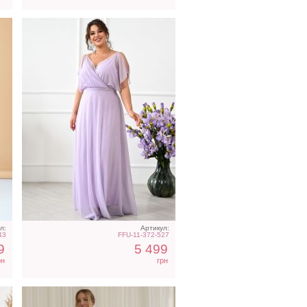
юм
Светлое бежевое платье
на короткий рукав
л:
Артикул:
43
FFU-11-372-527
9
5 499
рн
грн