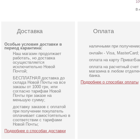
10
В 
Доставка
Оплата
Особые условия доставки в
наличными при получении
период карантина:
онлайн - Visa, MasterCard;
Наш магазин продолжает
работать, но доставка
оплата на карту ПриватБа
осуществляется
исключительно Новой
оплата на расчетный счет
Почтой;
магазина в любом отделе
банка.
БЕСПЛАТНАЯ доставка до
Подробнее о способах оплаты
склада Новой Почты на все
заказы от 1000 грн, или
согласно тарифам Новой
Почты при заказе на
меньшую сумму;
доставку заказов с оплатой
Вечернее белое платье в
Вечернее длинное
при получении покупатель
пол на короткий рукав c
шифоновое нарядное
оплачивает самостоятельно в
соответствии с тарифами
поясом
платье с рукавом
Новой Почты;
Подробнее о способах доставки