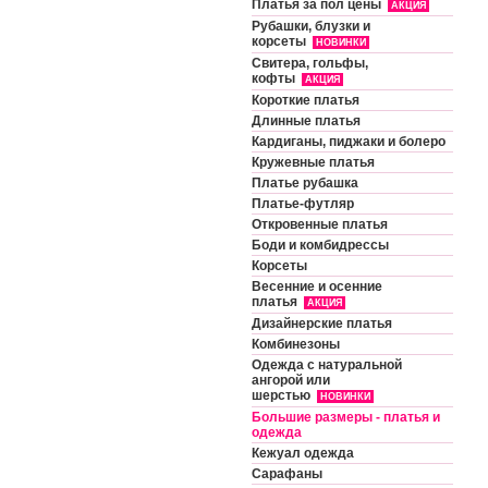
Платья за пол цены
АКЦИЯ
Рубашки, блузки и
корсеты
НОВИНКИ
Свитера, гольфы,
кофты
АКЦИЯ
Короткие платья
Длинные платья
Кардиганы, пиджаки и болеро
Кружевные платья
Платье рубашка
Платье-футляр
Откровенные платья
Боди и комбидрессы
Корсеты
Весенние и осенние
платья
АКЦИЯ
Дизайнерские платья
Комбинезоны
Одежда с натуральной
ангорой или
шерстью
НОВИНКИ
Большие размеры - платья и
одежда
Кежуал одежда
Сарафаны