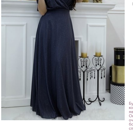
Б
к
я
О
о
б
с