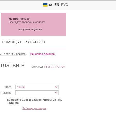
EN
РУС
UA
Не пропустите!
Вас ждет подарок-сюрприз!
получить подарки
ПОМОЩЬ ПОКУПАТЕЛЮ
 - платья и одежда
Вечернее длинное
платье в
Артикул:
FFU-11-372-425
Цвет:
Размер:
Выберите цвет и размер, чтобы узнать
наличие
Таблица размеров