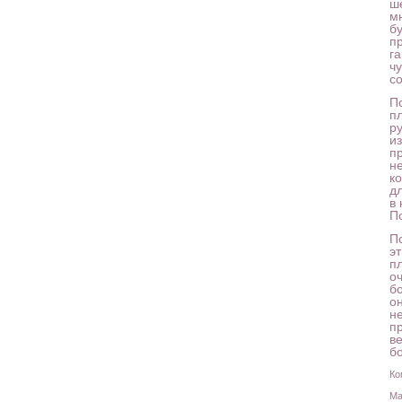
ш
м
б
п
г
ч
с
П
п
р
из
п
не
к
д
в
П
По
э
п
о
б
о
н
пр
в
б
Ко
Ма