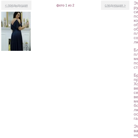
Э
< предыдущая
фото
1
из 2
следующая >
р
с
п
к
об
о
п
с
л
Б
пл
м
п
с
Б
п
Х
в
с
в
м
б
л
о
г
Э
в
н