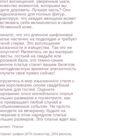
епот восхищения, уверенные шаги,
ножество моментов, которыми вы
удете дорожить. Лучшая часть? Оно
редназначено для полных фигур,
арантируя, что каждая женщина может
увствовать себя великолепно в своей
обственной коже.
омните, что это длинное шифоновое
латье частично на подкладке и требует
учной стирки. Это воплощение
ысканности и изящества. Так что не
ропустите! Являетесь ли вы матерью
весты, гостьей на свадьбе или
оролевой бала, это темно-синее
линное платье станет вашим билетом
 неподвластную времени элегантность.
олучите свое прямо сейчас!
грузитесь в мир изысканного стиля с
тим королевским синим свадебным
латьем для гостей. Оцените
чарование этого коктейльного платья
ольших размеров и посмотрите, как
но превращает любой случай в
еобыкновенное событие. Не просто
иходите на вечеринку, будьте на
ечеринке в этом нарядном платье
ольших размеров. Это платье ждет вас.
мплект: Платье
териал: шифон (67% полиэстер, 20% вискоза,