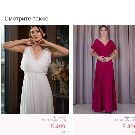
Смотрите также
Вечернее бордовое
Вечернее синее платье 
платье в пол на короткий
пол на короткий рукав
рукав
Артикул:
Артику
MOO-11-445-576
FFU-11-372-5
5 499
5 49
грн
г