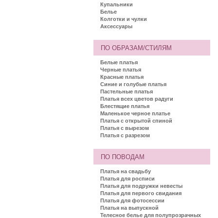
Купальники
Белье
Колготки и чулки
Аксессуары
ПО ОБРАЗАМ/СТИЛЯМ
Белые платья
Черные платья
Красные платья
Синие и голубые платья
Пастельные платья
Платья всех цветов радуги
Блестящие платья
Маленькое черное платье
Платья с открытой спиной
Платья с вырезом
Платья с разрезом
ПО ПОВОДАМ
Платья на свадьбу
Платья для росписи
Платья для подружки невесты
Платья для первого свидания
Платья для фотосессии
Платья на выпускной
Телесное белье для полупрозрачных