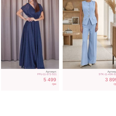
Артикул:
Артику
FFU-11-372-521
STK-11-436-3
5 499
3 89
грн
г