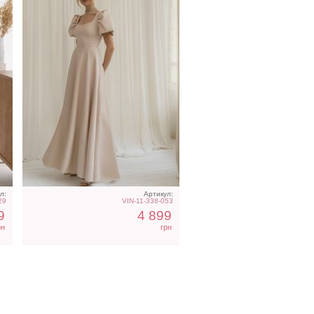
л:
Артикул:
29
VIN-11-338-053
9
4 899
рн
грн