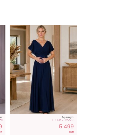
в
Вечернее лавандовое
платье в пол
л:
Артикул:
20
FFU-11-372-530
9
5 499
рн
грн