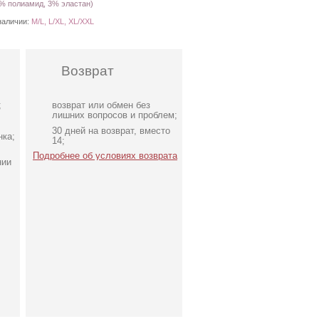
% полиамид, 3% эластан)
наличии:
M/L, L/XL, XL/XXL
Возврат
;
возврат или обмен без
лишних вопросов и проблем;
30 дней на возврат, вместо
нка;
14;
Подробнее об условиях возврата
нии
Вечернее шифоновое
синее платье в пол на
короткий рукав