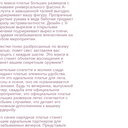
то макси-платье больших размеров с
укавами универсального фасона А-
илуэта и завышенной талией выгодно
одчеркивает вашу фигуру. Прозрачные
ороткие рукава в виде бабочки придают
разу экстравагантности. Дизайн с V-
бразным вырезом и открытыми
лечами подчеркивает вырез и плечи,
оздавая незабываемое впечатление на
юбом мероприятии.
лестки тонко разбросанные по всему
атью, ловят свет, заставляя вас
ерцать с каждым шагом. Это макси в
ол станет объектом восхищения и
танет вашим секретным оружием?
ретельки-спагетти и молния сзади
ридают платью элементы удобства.
отя это идеальное платье для лета,
есны и осени, оно не ограничивается
езонами. Будь то вечеринка, выпускной
ечер, свадьба или официальное
ероприятие, это официальное платье
ольших размеров легко сочетается с
юбыми случаями, что делает его
сновным дополнением к вашему
ардеробу.
то синее нарядное платье станет
ашим идеальным партнером для
езабываемых вечеров. Представьте