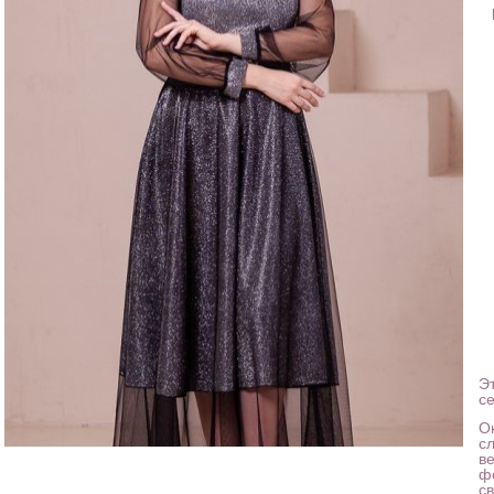
Э
се
О
с
в
ф
с