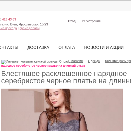
0
413 43 63
Вход
Регистрация
газин:
Киев, Ярославская, 15/23
ема проезда
|
время работы
ОНТАКТЫ
ДОСТАВКА
ОПЛАТА
НОВОСТИ И АКЦИИ
Магазин
Одежда
Большие размеры
нарядное серебристое черное платье на длинный рукав
Блестящее расклешенное нарядное
серебристое черное платье на длинн