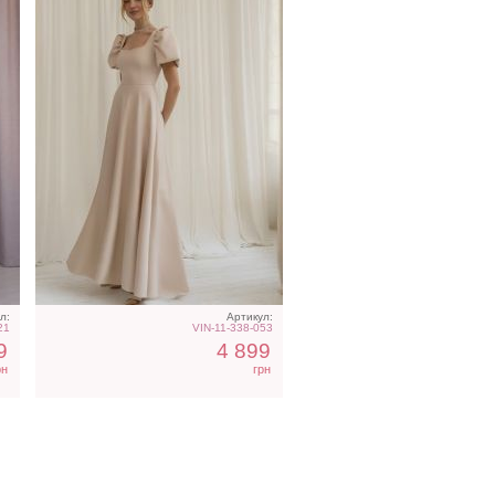
л:
Артикул:
21
VIN-11-338-053
9
4 899
рн
грн