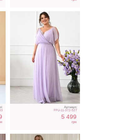
Светлое бежевое платье
ий
на короткий рукав
л:
Артикул:
43
FFU-11-372-527
9
5 499
рн
грн