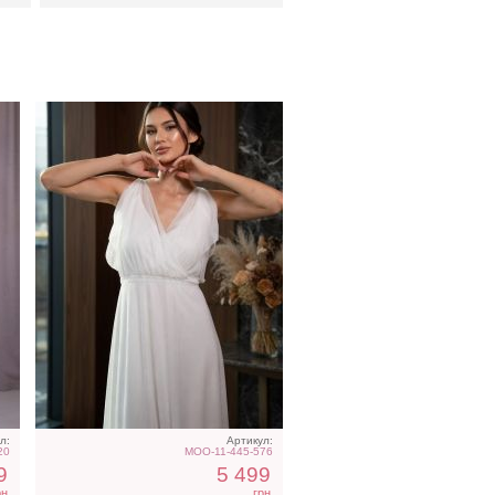
в
Вечернее лавандовое
платье в пол
л:
Артикул:
20
MOO-11-445-576
9
5 499
рн
грн