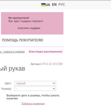
EN
РУС
UA
Не пропустите!
Вас ждет подарок-сюрприз!
получить подарки
ПОМОЩЬ ПОКУПАТЕЛЮ
 - платья и одежда
Блестящее расклешенное
Артикул:
FFU-11-372-369
ый рукав
Цвет:
Размер:
Выберите цвет и размер, чтобы узнать
наличие
Таблица размеров