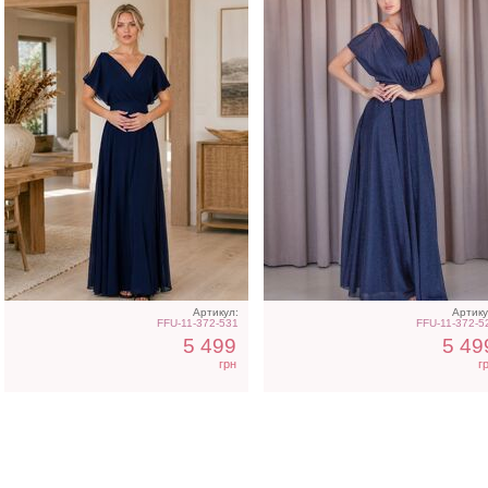
Артикул:
Артику
FFU-11-372-531
FFU-11-372-5
5 499
5 49
грн
г