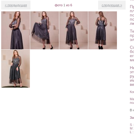
< предыдущая
фото
1
из 6
следующая >
Пр
п
п
п
л
Тк
п
эл
С
б
е
м
Н
э
р
и
в
Ко
Ма
по
В 
З
S 
M 
L 