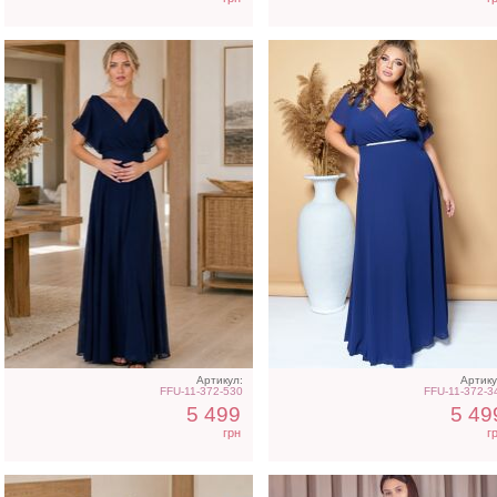
Вечернее синее платье в
Вечернее блестящее
пол короткий рукав
синее платье на коротк
рукав
Артикул:
Артику
FFU-11-372-530
FFU-11-372-3
5 499
5 49
грн
г