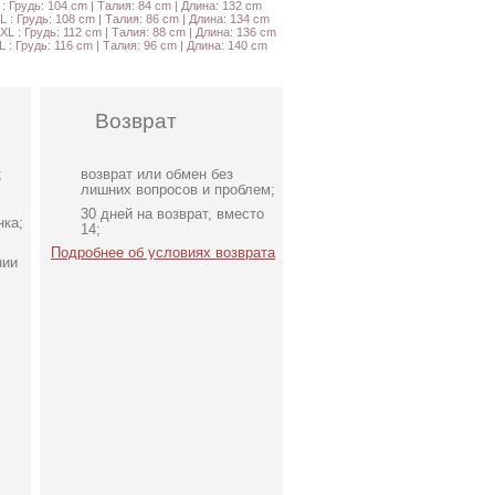
 : Грудь: 104 cm | Талия: 84 cm | Длина: 132 cm
L : Грудь: 108 cm | Талия: 86 cm | Длина: 134 cm
XL : Грудь: 112 cm | Талия: 88 cm | Длина: 136 cm
L : Грудь: 116 cm | Талия: 96 cm | Длина: 140 cm
Возврат
;
возврат или обмен без
лишних вопросов и проблем;
30 дней на возврат, вместо
нка;
14;
Подробнее об условиях возврата
нии
Вечернее белое платье в
пол на короткий рукав c
поясом