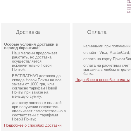
XL
XX
XX
4X
Доставка
Оплата
Особые условия доставки в
наличными при получении
период карантина:
онлайн - Visa, MasterCard;
Наш магазин продолжает
работать, но доставка
оплата на карту ПриватБа
осуществляется
исключительно Новой
оплата на расчетный счет
Почтой;
магазина в любом отделе
банка.
БЕСПЛАТНАЯ доставка до
Подробнее о способах оплаты
склада Новой Почты на все
заказы от 1000 грн, или
согласно тарифам Новой
Почты при заказе на
меньшую сумму;
доставку заказов с оплатой
Вечернее бордовое
Вечернее длинное
при получении покупатель
платье в пол на короткий
шифоновое нарядное
оплачивает самостоятельно в
соответствии с тарифами
рукав
платье с рукавом
Новой Почты;
Подробнее о способах доставки