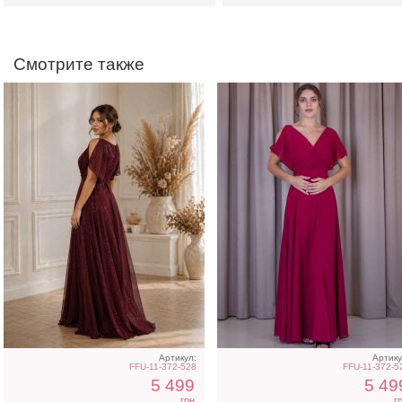
Смотрите также
Вечернее шифоновое
Вечернее синее платье 
синее платье в пол на
пол на короткий рукав
короткий рукав
Артикул:
Артику
FFU-11-372-528
FFU-11-372-5
5 499
5 49
грн
г