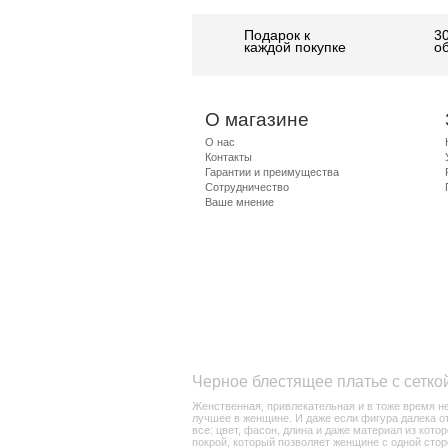
Подарок к
3
каждой покупке
о
О магазине
О нас
Контакты
Гарантии и преимущества
Сотрудничество
Ваше мнение
Черное блестящее платье с сетко
Женственная, привлекательная и в тоже время н
лучшее в женщине. И даже если фигура далека от
все: цвет, фасон, длина и даже материал из кот
покрой, который позволяет женщине с одной сторо