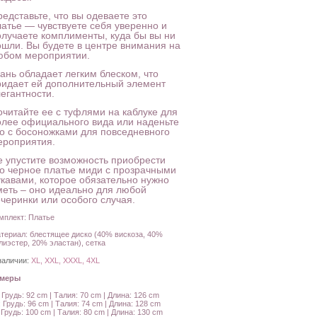
едставьте, что вы одеваете это
латье — чувствуете себя уверенно и
олучаете комплименты, куда бы вы ни
ошли. Вы будете в центре внимания на
юбом мероприятии.
ань обладает легким блеском, что
ридает ей дополнительный элемент
егантности.
очитайте ее с туфлями на каблуке для
олее официального вида или наденьте
го с босоножками для повседневного
ероприятия.
е упустите возможность приобрести
то черное платье миди с прозрачными
укавами, которое обязательно нужно
меть – оно идеально для любой
ечеринки или особого случая.
мплект: Платье
териал: блестящее диско (40% вискоза, 40%
лиэстер, 20% эластан), сетка
наличии:
XL, XXL, XXXL, 4XL
амеры
: Грудь: 92 cm | Талия: 70 cm | Длина: 126 cm
: Грудь: 96 cm | Талия: 74 cm | Длина: 128 cm
: Грудь: 100 cm | Талия: 80 cm | Длина: 130 cm