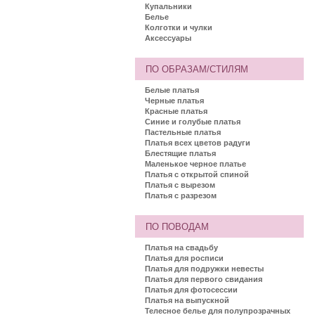
Купальники
Белье
Колготки и чулки
Аксессуары
ПО ОБРАЗАМ/СТИЛЯМ
Белые платья
Черные платья
Красные платья
Синие и голубые платья
Пастельные платья
Платья всех цветов радуги
Блестящие платья
Маленькое черное платье
Платья с открытой спиной
Платья с вырезом
Платья с разрезом
ПО ПОВОДАМ
Платья на свадьбу
Платья для росписи
Платья для подружки невесты
Платья для первого свидания
Платья для фотосессии
Платья на выпускной
Телесное белье для полупрозрачных