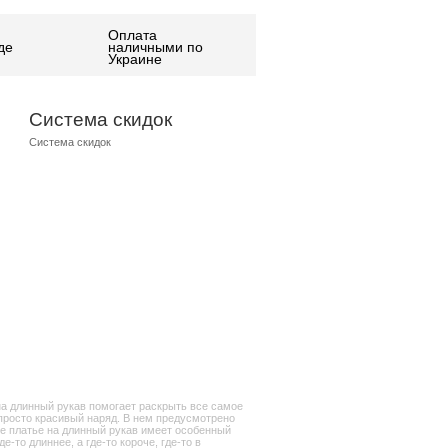
Оплата
де
наличными по
Украине
Система скидок
Система скидок
на длинный рукав помогает раскрыть все самое
 просто красивый наряд. В нем предусмотрено
ое платье на длинный рукав имеет особенный
-то длиннее, а где-то короче, где-то в