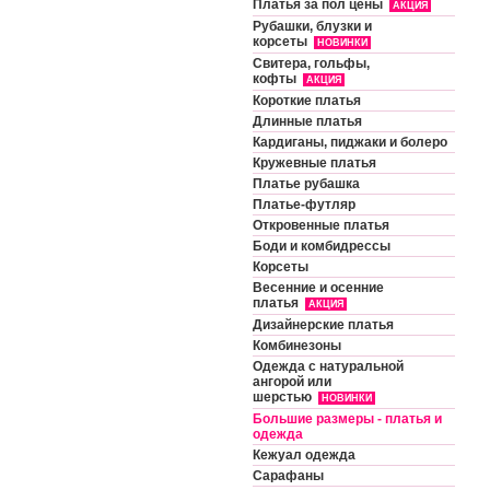
Платья за пол цены
АКЦИЯ
Рубашки, блузки и
корсеты
НОВИНКИ
Свитера, гольфы,
кофты
АКЦИЯ
Короткие платья
Длинные платья
Кардиганы, пиджаки и болеро
Кружевные платья
Платье рубашка
Платье-футляр
Откровенные платья
Боди и комбидрессы
Корсеты
Весенние и осенние
платья
АКЦИЯ
Дизайнерские платья
Комбинезоны
Одежда с натуральной
ангорой или
шерстью
НОВИНКИ
Большие размеры - платья и
одежда
Кежуал одежда
Сарафаны