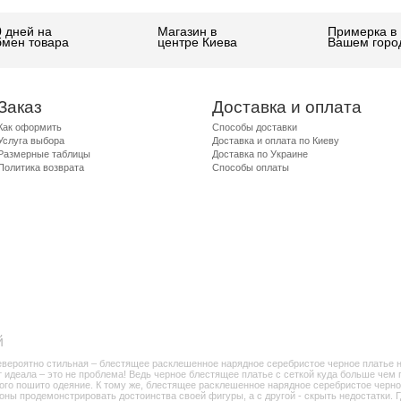
0 дней на
Магазин в
Примерка в
бмен товара
центре Киева
Вашем горо
Заказ
Доставка и оплата
Как оформить
Способы доставки
Услуга выбора
Доставка и оплата по Киеву
Размерные таблицы
Доставка по Украине
Политика возврата
Способы оплаты
й
евероятно стильная – блестящее расклешенное нарядное серебристое черное платье 
 идеала – это не проблема! Ведь черное блестящее платье с сеткой куда больше чем
орого пошито одеяние. К тому же, блестящее расклешенное нарядное серебристое черн
ны продемонстрировать достоинства своей фигуры, а с другой - скрыть недостатки. Где