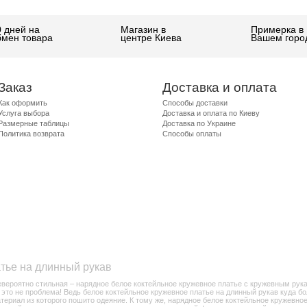
0 дней на
Магазин в
Примерка в
бмен товара
центре Киева
Вашем горо
Заказ
Доставка и оплата
Как оформить
Способы доставки
Услуга выбора
Доставка и оплата по Киеву
Размерные таблицы
Доставка по Украине
Политика возврата
Способы оплаты
тье на длинный рукав
евероятно стильная – нарядное белое коктейльное кружевное платье с кружевным рук
 это не проблема! Ведь белое коктейльное кружевное платье на длинный рукав куда б
атериал из которого пошито одеяние. К тому же, нарядное белое коктейльное кружевн