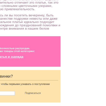
вительно отличает это платье, так это
со сложными цветочными узорами,
ую привлекательность.
сь ли вы посетить вечеринку, быть
 качестве подружки невесты или даже
рсальное платье идеально подходит
рождения до празднований помолвки и
центре внимания в нашем белом
 полностью распродан.
ие товары этой категории:
атья и одежда
овинки?
в
Вечернее бордовое
платье в пол на короткий
 чтобы первыми узнавать о поступлении
рукав