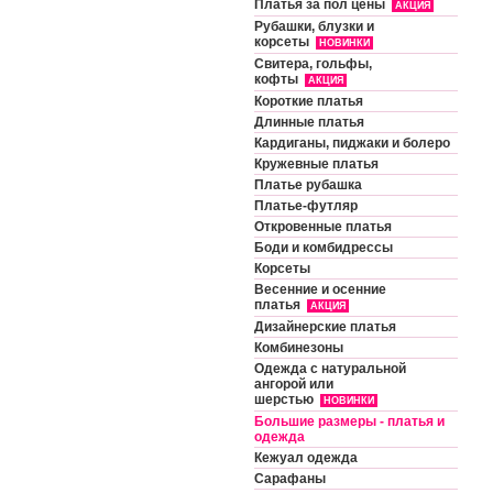
Платья за пол цены
АКЦИЯ
Рубашки, блузки и
корсеты
НОВИНКИ
Свитера, гольфы,
кофты
АКЦИЯ
Короткие платья
Длинные платья
Кардиганы, пиджаки и болеро
Кружевные платья
Платье рубашка
Платье-футляр
Откровенные платья
Боди и комбидрессы
Корсеты
Весенние и осенние
платья
АКЦИЯ
Дизайнерские платья
Комбинезоны
Одежда с натуральной
ангорой или
шерстью
НОВИНКИ
Большие размеры - платья и
одежда
Кежуал одежда
Сарафаны