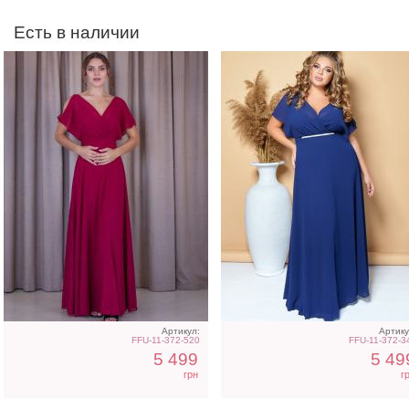
Есть в наличии
Вечернее лавандовое
Вечернее шифоновое
платье в пол
синее платье в пол на
короткий рукав
Артикул:
Артику
FFU-11-372-520
FFU-11-372-3
5 499
5 49
грн
г