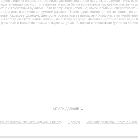
дной стороны продемонстрировать достоинства своей фигуры, а с другой - скрыть недо
обладательницах разного типа фигуры и роста белое коктейльное кружевное платье на д
атье с кружевным рукавом – это всегда очень стильно, оригинально и невероятно жен
всегда есть в наличии и в нужном размере. Также здесь можно не только купить, но и
Львове, Харькове, Донецке, Днепропетровске или за пределами Украины, этот необычай
 вы всегда сможете купить онлайн, не выходя из дома. Именно в интернет-магазине O
 размерах и только по самым выгодным ценам. Быстрая и бесплатная доставка по Кие
ЧИТАТЬ ДАЛЬШЕ →
ернет магазин женской одежды OnLady
Одежда
Большие размеры - платья и од