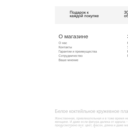
Подарок к
3
каждой покупке
о
О магазине
О нас
Контакты
Гарантии и преимущества
Сотрудничество
Ваше мнение
Белое коктейльное кружевное пла
Женственная, привлекательная и в тоже время н
женщине. И даже если фигура далека от идеала –
предусмотрено все: цвет, фасон, длина и даже м