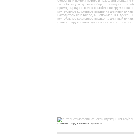
особенный покрой, который позволяет женщине с о
то в обтяжку, а где-то наоборот свободнее – на 
время, нарядное белое коктейльное кружевное пл
коктейльное кружевное платье на длинный рукав 
находитесь не в Киеве, а, например, в Одессе, 
коктейльное кружевное платье на длинный рукав,
платье с кружевным рукавом всегда есть во всех
Инт
платье с кружевным рукавом