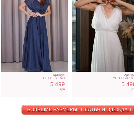
Артикул:
Артику
FFU-11-372-521
MOO-11-445-5
5 499
5 49
грн
г
БОЛЬШИЕ РАЗМЕРЫ - ПЛАТЬЯ И ОДЕЖДА. П