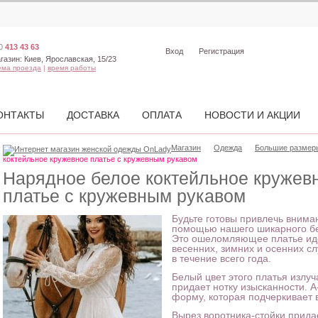
0
413 43 63
Вход
Регистрация
газин:
Киев, Ярославская, 15/23
ема проезда
|
время работы
ОНТАКТЫ
ДОСТАВКА
ОПЛАТА
НОВОСТИ И АКЦИИ
Магазин
Одежда
Большие размеры
коктейльное кружевное платье с кружевным рукавом
Нарядное белое коктейльное кружев
платье с кружевным рукавом
Будьте готовы привлечь вним
помощью нашего шикарного бел
Это ошеломляющее платье иде
весенних, зимних и осенних с
в течение всего года.
Белый цвет этого платья излуч
придает нотку изысканности. 
форму, которая подчеркивает 
Вырез воротника-стойки прид