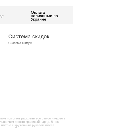
Оплата
де
наличными по
Украине
Система скидок
Система скидок
авом помогает раскрыть все самое лучшее в
ольше чем просто красивый наряд. В нем
ое платье с кружевным рукавом имеет