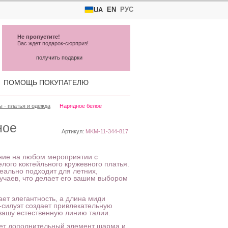
EN
РУС
UA
Не пропустите!
Вас ждет подарок-сюрприз!
получить подарки
ПОМОЩЬ ПОКУПАТЕЛЮ
 - платья и одежда
Нарядное белое
ное
Артикул:
MKM-11-344-817
ание на любом мероприятии с
ого коктейльного кружевного платья.
ально подходит для летних,
лучаев, что делает его вашим выбором
ает элегантность, а длина миди
А-силуэт создает привлекательную
вашу естественную линию талии.
ает дополнительный элемент шарма и