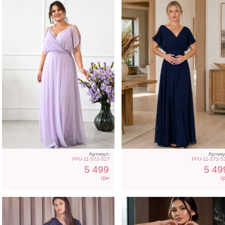
Вечернее блестящее
Вечернее белое платье 
синее платье на короткий
пол на короткий рукав 
рукав
поясом
Артикул:
Артику
FFU-11-372-527
FFU-11-372-5
5 499
5 49
грн
г