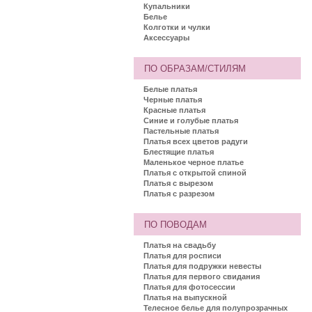
Купальники
Белье
Колготки и чулки
Аксессуары
ПО ОБРАЗАМ/СТИЛЯМ
Белые платья
Черные платья
Красные платья
Синие и голубые платья
Пастельные платья
Платья всех цветов радуги
Блестящие платья
Маленькое черное платье
Платья с открытой спиной
Платья с вырезом
Платья с разрезом
ПО ПОВОДАМ
Платья на свадьбу
Платья для росписи
Платья для подружки невесты
Платья для первого свидания
Платья для фотосессии
Платья на выпускной
Телесное белье для полупрозрачных