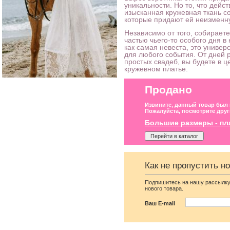
уникальности. Но то, что дейст
изысканная кружевная ткань 
которые придают ей неизменн
Независимо от того, собираете
частью чьего-то особого дня в
как самая невеста, это униве
для любого события. От дней 
простых свадеб, вы будете в 
кружевном платье.
Продано
Извините, данный товар был
Пожалуйста, посмотрите друг
Большие размеры - пл
Перейти в каталог
Как не пропустить н
Вечернее длинное
Вечернее синее платье 
шифоновое нарядное
пол на короткий рукав
Подпишитесь на нашу рассылку
платье с рукавом
нового товара.
Ваш E-mail