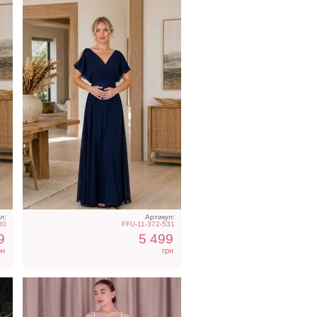
в
Атласное длинное платье
c
на бретелях в белом цвете
л:
Артикул:
30
FFU-11-372-531
9
5 499
рн
грн