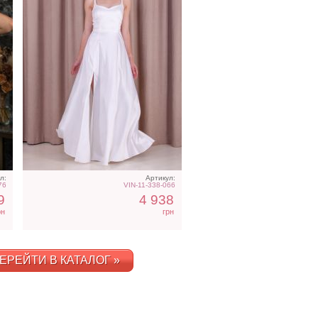
л:
Артикул:
76
VIN-11-338-066
9
4 938
рн
грн
ЕРЕЙТИ В КАТАЛОГ »