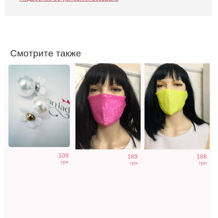
цветком
паетками
Смотрите также
Маска розовая с
Патриотическая
Белые бретели
109
169
168
паетками
брошь колосок
для
грн
грн
грн
бюстгальтера
18mm