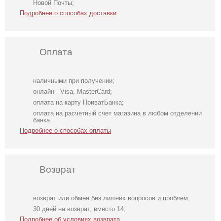
Новой Почты;
Подробнее о способах доставки
Оплата
наличными при получении;
онлайн - Visa, MasterCard;
оплата на карту ПриватБанка;
оплата на расчетный счет магазина в любом отделении
банка.
Подробнее о способах оплаты
Возврат
возврат или обмен без лишних вопросов и проблем;
Круглые серьги с
Нарядная ярко-
Нарядная ярко-
30 дней на возврат, вместо 14;
завершением
розовая маска с
желтая маска
Подробнее об условиях возврата