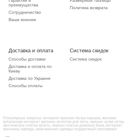
Гарантии и
Размерные таблицы
преимущества
Политика возврата
Сотрудничество
Ваше мнение
Доставка и оплата
Система скидок
Способы доставки
Система скидок
Доставка и оплата по
Киеву
Доставка по Украине
Способы оплаты
Популярные запросы:
интернет магазин белья харьков
,
женские
купальники интернет магазин
,
колготки для лета
,
черные чулки сетка
,
эротическое платье купить
,
черные платья длинные Киев
,
интернет
магазины одежда
,
киев магазин одежды подарочный сертификат