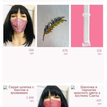
Шляпа с бантом
Маска красная с
Аксессуары к
168
679
118
и кружевами
камушками
костюму Санты
грн
грн
грн
1 458
437
грн
грн