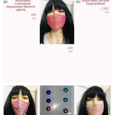
1 067
грн
399
грн
Маска розовая с
Магнитные
Маска со
149
паетками
пуговицы для
стразами
грн
декольте