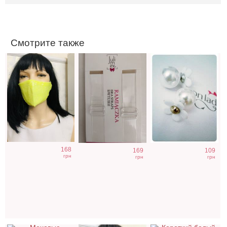
Смотрите также
Меховые
Маска красная с
Пышный
168
169
109
наушники белого
камушками
короткий белый
грн
грн
грн
цвета
подъюбник