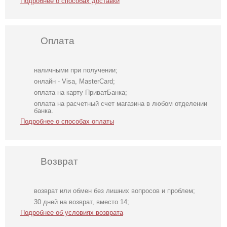
Подробнее о способах доставки
Оплата
наличными при получении;
онлайн - Visa, MasterCard;
оплата на карту ПриватБанка;
оплата на расчетный счет магазина в любом отделении
банка.
Подробнее о способах оплаты
Возврат
возврат или обмен без лишних вопросов и проблем;
Нарядная ярко-
Прозрачные
Круглые серьги с
30 дней на возврат, вместо 14;
желтая маска
бретельки
завершением
Подробнее об условиях возврата
шириной 10 мм
цветком