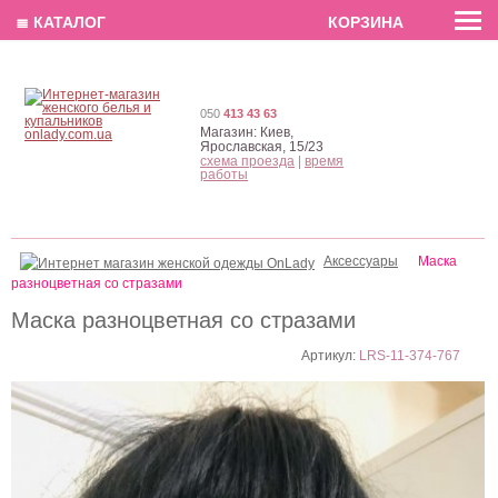
EN
РУС
UA
≣ КАТАЛОГ
КОРЗИНА
050
413 43 63
Магазин:
Киев,
Ярославская, 15/23
схема проезда
|
время
работы
Аксессуары
Маска
разноцветная со стразами
Маска разноцветная со стразами
Артикул:
LRS-11-374-767