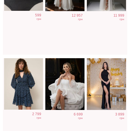
Легкое
Фатиновое
Облегающее
599
12 957
11 999
шифоновое
короткое белое
вечернее платье
грн
грн
грн
короткое платье
платье с
черного цвета с
с цветочным
открытыми
открытой спиной
принтом
плечами
2 799
6 699
3 899
грн
грн
грн