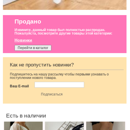
Продано
Извините, данный товар был полностью распродан.
Пожалуйста, посмотрите другие товары этой категории:
Новинки
Перейти в каталог
Как не пропустить новинки?
Подпишитесь на нашу рассылку чтобы первыми узнавать о
Нарядная
Красивые
Кружевные
поступлении нового товара.
накидка на руки
кружевные
трусики с
к платьям
трусики черного
открытым
Ваш E-mail
цвета с
доступом
открытым
доступом
Есть в наличии