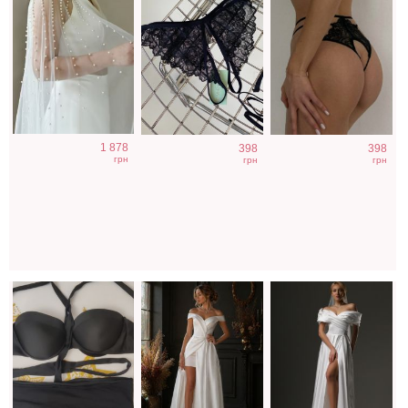
Слитный
Свадебное
Длинное
1 878
398
398
женский
длинное
свадебное белое
грн
грн
грн
купальник для
атласное
платье с
фотосессии
корсетное платье
отрытыми
плечами