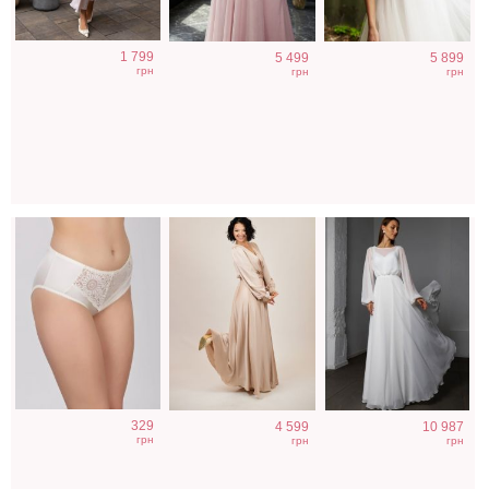
Белые
Длинное светлое
Длинное
1 799
5 499
5 899
классические
платье с рукавом
класическое
грн
грн
грн
трусы с
белое платье с
кружевом
рукавами
329
4 599
10 987
грн
грн
грн