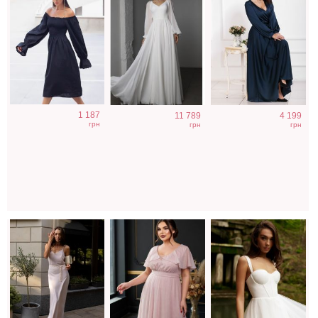
Длинное светлое
Вечернее
Нарядное
1 187
11 789
4 199
платье в пол без
блестящее
корсетное белое
грн
грн
грн
рукавов
платье в пол
платье ниже
пудрового цвета
колен
на короткий
рукав