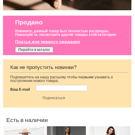
Продано
Извините, данный товар был полностью распродан.
Пожалуйста, посмотрите другие товары этой категории:
Платья для первого свидания
Перейти в каталог
Как не пропустить новинки?
Подпишитесь на нашу рассылку чтобы первыми узнавать о
Летнее черное
Длинное
Вечернее
поступлении нового товара.
льняное платье
нарядное
длинное платье
с рукавом-
класическое
с широким
Ваш E-mail
епископ и
белое платье с
поясом
открытыми
пышными
плечами
рукавами
Есть в наличии