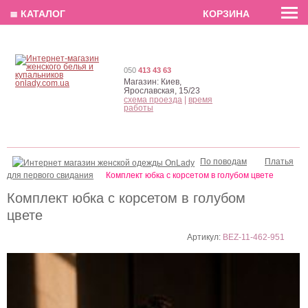
EN
РУС
UA
≣ КАТАЛОГ
КОРЗИНА
050
413 43 63
Магазин:
Киев,
Ярославская, 15/23
схема проезда
|
время
работы
По поводам
Платья
для первого свидания
Комплект юбка с корсетом в голубом цвете
Комплект юбка с корсетом в голубом
цвете
Артикул:
BEZ-11-462-951