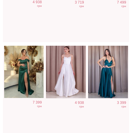
4 938
3 719
7 499
нарядное
длинное платье
атласное платье
грн
грн
грн
корсетное
на бретелях в
изумрудного
платье зеленого
белом цвете
цвета с разрезом
цвета
7 399
4 938
3 399
грн
грн
грн