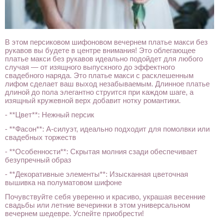
В этом персиковом шифоновом вечернем платье макси без
рукавов вы будете в центре внимания! Это облегающее
платье макси без рукавов идеально подойдет для любого
случая — от изящного выпускного до эффектного
свадебного наряда. Это платье макси с расклешенным
лифом сделает ваш выход незабываемым. Длинное платье
длиной до пола элегантно струится при каждом шаге, а
изящный кружевной верх добавит нотку романтики.
- **Цвет**: Нежный персик
- **Фасон**: А-силуэт, идеально подходит для помолвки или
свадебных торжеств
- **Особенности**: Скрытая молния сзади обеспечивает
безупречный образ
- **Декоративные элементы**: Изысканная цветочная
вышивка на полуматовом шифоне
Почувствуйте себя уверенно и красиво, украшая весенние
свадьбы или летние вечеринки в этом универсальном
вечернем шедевре. Успейте приобрести!