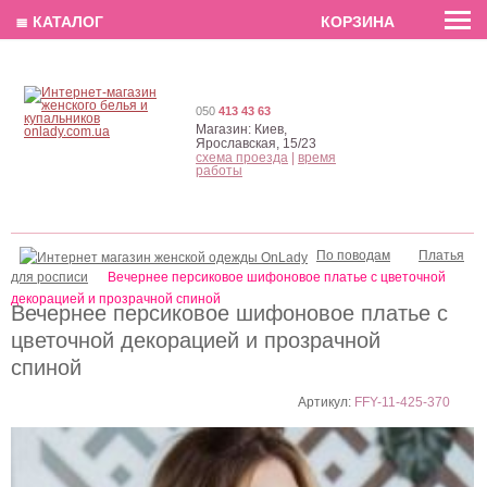
EN
РУС
UA
≣ КАТАЛОГ
КОРЗИНА
050
413 43 63
Магазин:
Киев,
Ярославская, 15/23
схема проезда
|
время
работы
По поводам
Платья
для росписи
Вечернее персиковое шифоновое платье с цветочной
декорацией и прозрачной спиной
Вечернее персиковое шифоновое платье с
цветочной декорацией и прозрачной
спиной
Артикул:
FFY-11-425-370