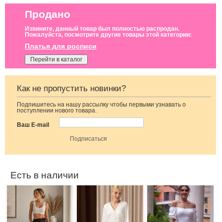
Продано
Извините, данный товар был полностью распродан.
Пожалуйста, посмотрите другие товары этой категории:
Платья для росписи
Перейти в каталог
Как не пропустить новинки?
Подпишитесь на нашу рассылку чтобы первыми узнавать о
Классические
Молочное
Коктейльное
поступлении нового товара.
шоколадные
атласное платье
классическое
шелковые
миди с длинным
белое платье
Ваш E-mail
летние женские
рукавом, на
миди длины
брюки
резинке
Есть в наличии