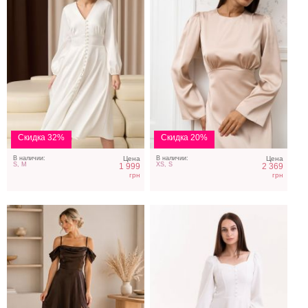
Коричневое атласное
Маленькое белое платье
платье
с рукавом 3/4 и
пуговицами
Скидка 32%
Скидка 20%
В наличии:
Цена
В наличии:
Цена
S, M
XS, S
1 999
2 369
грн
грн