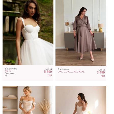
Светлое атласное платье
Белое коктейльное
платье миди
В наличии:
Цена
В наличии:
Цена
XS, S
5 899
L/XL, XL/XXL, XXL/XXXL
3 499
Под заказ:
грн
грн
M