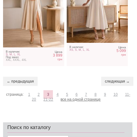
В наличии:
Цена
XS, S, M, L, XL
5 099
В наличии:
Цена
грн
S, M, L, XL
3 899
Под заказ:
грн
XXL, XXXL, 4XL
← предыдущая
следующая →
страница:
1
2
3
4
5
6
7
8
9
10
11-
20
21-22
все на одной странице
Поиск по каталогу