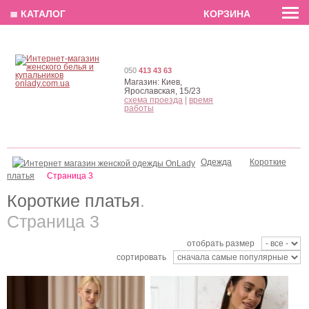
EN
РУС
UA
≣ КАТАЛОГ
КОРЗИНА
050
413 43 63
Магазин:
Киев,
Ярославская, 15/23
схема проезда
|
время
работы
Одежда
Короткие
Молочное атласное
Елегантное бежевое
платья
платье миди с длинным
Страница 3
платье миди длины с
рукавом, на резинке
длинным рукавом
Короткие платья
.
Страница 3
отобрать размер
сортировать