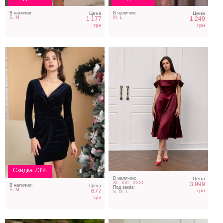
В наличии:
Цена
В наличии:
Цена
S, M
M, L
1 177
1 249
грн
грн
Нарядное корсетное
Нарядное платье на
белое платье ниже колен
запах с рукавом 3/4 цвет
мокко
Скидка 73%
В наличии:
Цена
XL, XXL, XXXL
3 999
В наличии:
Цена
Под заказ:
S, M
грн
677
S, M, L
грн