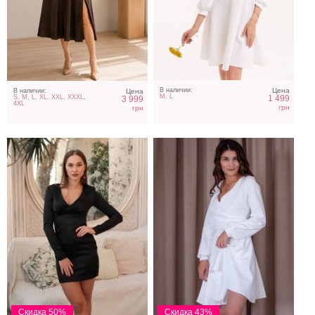
Маленькое черное платье
Классическое короткое
на любой повод
белое платье с длинным
рукавом
В наличии:
Цена
В наличии:
Цена
M, L
1 499
S, M, L, XL, XXL, XXXL,
3 999
4XL
грн
грн
Черное бархатное платье
Бордовое атласное
с блеском на любой
платье
повод
Скидка 50%
Скидка 43%