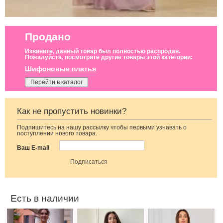
Продано
Извините, данный товар был полностью распродан.
Пожалуйста, посмотрите другие товары этой категории:
Шифоновые платья
Перейти в каталог
Как не пропустить новинки?
Подпишитесь на нашу рассылку чтобы первыми узнавать о
Коктейльное
Голубое
Коктейльное
поступлении нового товара.
классическое
нарядное
короткое платье-
белое платье
облегающее
шорты
Ваш E-mail
миди длины
платье в пол
шоколадного
цвета
Есть в наличии