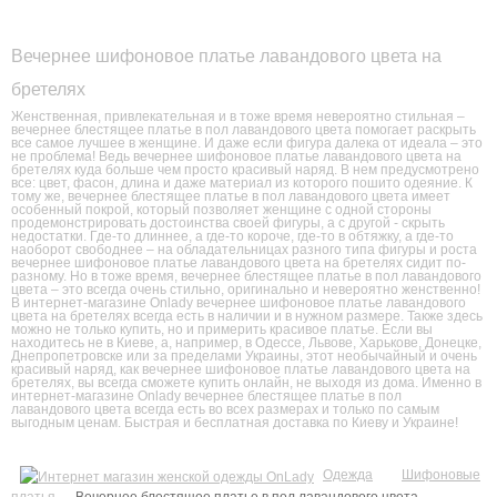
Вечернее шифоновое платье лавандового цвета на
бретелях
Женственная, привлекательная и в тоже время невероятно стильная –
вечернее блестящее платье в пол лавандового цвета помогает раскрыть
все самое лучшее в женщине. И даже если фигура далека от идеала – это
не проблема! Ведь вечернее шифоновое платье лавандового цвета на
бретелях куда больше чем просто красивый наряд. В нем предусмотрено
все: цвет, фасон, длина и даже материал из которого пошито одеяние. К
тому же, вечернее блестящее платье в пол лавандового цвета имеет
особенный покрой, который позволяет женщине с одной стороны
продемонстрировать достоинства своей фигуры, а с другой - скрыть
недостатки. Где-то длиннее, а где-то короче, где-то в обтяжку, а где-то
наоборот свободнее – на обладательницах разного типа фигуры и роста
вечернее шифоновое платье лавандового цвета на бретелях сидит по-
разному. Но в тоже время, вечернее блестящее платье в пол лавандового
цвета – это всегда очень стильно, оригинально и невероятно женственно!
В интернет-магазине Onlady вечернее шифоновое платье лавандового
цвета на бретелях всегда есть в наличии и в нужном размере. Также здесь
можно не только купить, но и примерить красивое платье. Если вы
находитесь не в Киеве, а, например, в Одессе, Львове, Харькове, Донецке,
Днепропетровске или за пределами Украины, этот необычайный и очень
красивый наряд, как вечернее шифоновое платье лавандового цвета на
бретелях, вы всегда сможете купить онлайн, не выходя из дома. Именно в
интернет-магазине Onlady вечернее блестящее платье в пол
лавандового цвета всегда есть во всех размерах и только по самым
выгодным ценам. Быстрая и бесплатная доставка по Киеву и Украине!
Одежда
Шифоновые