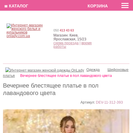
EN
РУС
UA
≣ КАТАЛОГ
КОРЗИНА
050
413 43 63
Магазин:
Киев,
Ярославская, 15/23
схема проезда
|
время
работы
Одежда
Шифоновые
платья
Вечернее блестящее платье в пол лавандового цвета
Вечернее блестящее платье в пол
лавандового цвета
Артикул:
DEV-11-312-393