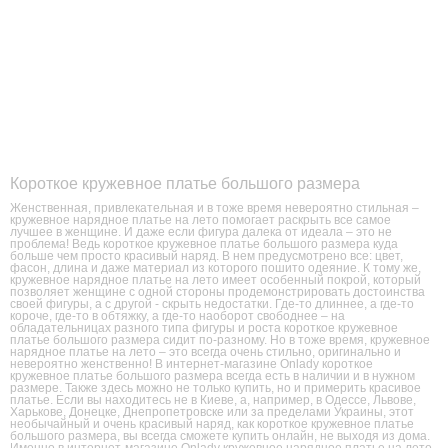
Короткое кружевное платье большого размера
Женственная, привлекательная и в тоже время невероятно стильная –
кружевное нарядное платье на лето помогает раскрыть все самое
лучшее в женщине. И даже если фигура далека от идеала – это не
проблема! Ведь короткое кружевное платье большого размера куда
больше чем просто красивый наряд. В нем предусмотрено все: цвет,
фасон, длина и даже материал из которого пошито одеяние. К тому же,
кружевное нарядное платье на лето имеет особенный покрой, который
позволяет женщине с одной стороны продемонстрировать достоинства
своей фигуры, а с другой - скрыть недостатки. Где-то длиннее, а где-то
короче, где-то в обтяжку, а где-то наоборот свободнее – на
обладательницах разного типа фигуры и роста короткое кружевное
платье большого размера сидит по-разному. Но в тоже время, кружевное
нарядное платье на лето – это всегда очень стильно, оригинально и
невероятно женственно! В интернет-магазине Onlady короткое
кружевное платье большого размера всегда есть в наличии и в нужном
размере. Также здесь можно не только купить, но и примерить красивое
платье. Если вы находитесь не в Киеве, а, например, в Одессе, Львове,
Харькове, Донецке, Днепропетровске или за пределами Украины, этот
необычайный и очень красивый наряд, как короткое кружевное платье
большого размера, вы всегда сможете купить онлайн, не выходя из дома.