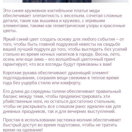
Это синее кружевное коктейльное платье меди
обеспечивает элегантность с весельем, сочетая сложные
детали, такие как вышивка и кружево, с игривыми
элементами, такими как геометрические узоры и красочные
цветы.
Яркий синий цвет создать основу для любого события – от
того, чтобы быть главной подружкой невесты на свадьбе
вашей лучшей подруги до того, чтобы выглядеть без усилий
стильно во время ночных напитков в городе. Весна, лето,
осень или еще зима – его волшебный цветочный принт
гарантирует, что все взгляды будут прикованы к вам!
Короткие рукава обеспечивают дразнящий элемент
подглядывания, сохраняя вещи свежими в теплое время
года без ущерба стилю или комфорту.
Его длина до середины голени обеспечивает правильный
баланс между теми, чтобы продемонстрировать эти
убийственные ноги, но остаться достаточно стильным,
чтобы не раскрывать все слишком рано: идеален как для
дневных праздников, так и для вечерних выступлений.
Простая в использовании застежка-молния обеспечивает
быстрый доступ во время подготовки, чтобы не тратить
время на одевание!