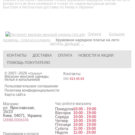
Именно в интернет-магазине Onlady кружевное нарядное платье на лето
всегда есть во всех размерах и только по самым выгодным ценам.
Быстрая и бесплатная доставка по Киеву и Украине!
Одежда
Большие
размеры - платья и одежда
Кружевное нарядное платье на лето
ЧИТАТЬ ДАЛЬШЕ →
КОНТАКТЫ
ДОСТАВКА
ОПЛАТА
НОВОСТИ И АКЦИИ
ПОМОЩЬ ПОКУПАТЕЛЮ
© 2007–2026 «
»
Контакты:
Onlady
Магазин женской одежды,
050
413 43 63
белья и купальников
Пользовательское соглашение
Политика конфиденциальности
Карта сайта
Магазин:
Час роботи магазину
ул. Ярославская,
Понеділок
10:00 - 19:00
15/23
Вівторок
10:00 - 19:00
Киев
,
04071
,
Украина
Середа
10:00 - 19:00
схема проезда
Четвер
10:00 - 19:00
П'ятниця
10:00 - 19:00
Субота
11:00 - 19:00
Неділя
11:00 - 19:00
Принимаем к оплате