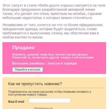
Этот силуэт в стиле «беби-долл» хорошо смотрится на теле
благодаря продуманно разработанной ампирной линии
талии, что делает его очень приятным на изгибах, скрывая
небольшие недостатки, о которых можно стесняться.
Независимо от того, хочется ли что-то более официальное,
праздничная одежда, которая будет выделяться, снова
приближается к выпускному сезону, мы обеспечим вам в
любом контексте жизни.
Продано
Извините, данный товар был полностью распродан.
Пожалуйста, посмотрите другие товары этой категории:
Большие размеры - платья и одежда
Перейти в каталог
Как не пропустить новинки?
Подпишитесь на нашу рассылку чтобы первыми узнавать о
Вечернее
Вечернее
Вечернее
поступлении нового товара.
блестящее синее
длинное
бордовое платье
платье на
шифоновое
в пол на
Ваш E-mail
короткий рукав
нарядное платье
короткий рукав
с рукавом