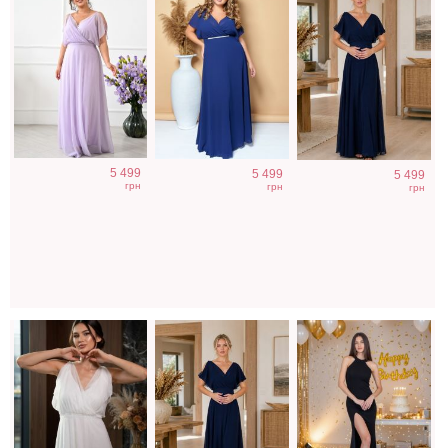
Вечернее белое
Вечернее синее
Облегающее
5 499
5 499
5 499
платье в пол на
платье в пол
вечернее платье
грн
грн
грн
короткий рукав c
короткий рукав
черного цвета с
поясом
открытой спиной