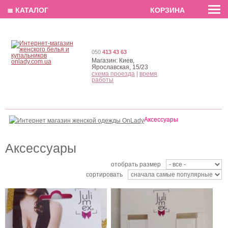
EN
РУС
UA
≣ КАТАЛОГ
КОРЗИНА
050
413 43 63
Магазин:
Киев,
Ярославская, 15/23
схема проезда
|
время
работы
Двусторонний пластырь,
Прозрачные бретельки
10 мм*70мм
шириной 10 мм
Аксессуары
Аксессуары
отобрать размер
сортировать