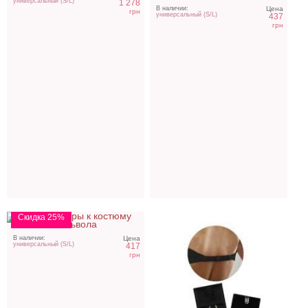
универсальный (S/L)
1 278
В наличии:
Цена
грн
универсальный (S/L)
437
грн
Аксессуары дьяволицы
Застежка-удлинитель для
бюстгальтера на 1 крючок
Скидка 25%
В наличии:
Цена
универсальный (S/L)
417
грн