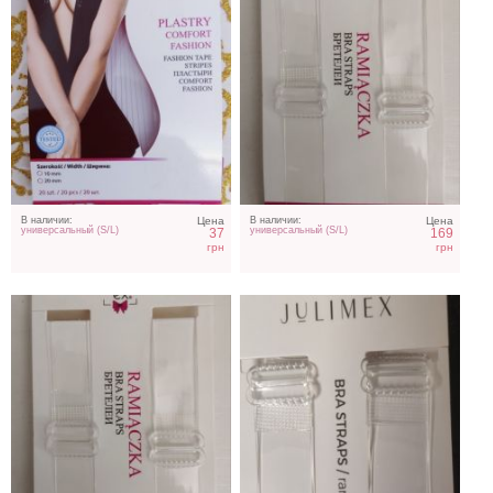
Силиконовые бретели
Прозрачные бретельки
шириной 14 мм
шириной 16 мм
В наличии:
Цена
В наличии:
Цена
универсальный (S/L)
универсальный (S/L)
37
169
грн
грн