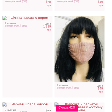
универсальный (S/L)
универсальный (S/L)
168
149
грн
грн
В наличии:
Цена
универсальный (S/L)
1 339
грн
Черная фетровая шляпа
Аксессуары к костюму
с аппликацией игровых
Санты
карт
В наличии:
Цена
универсальный (S/L)
149
грн
Скидка 42%
В наличии:
Цена