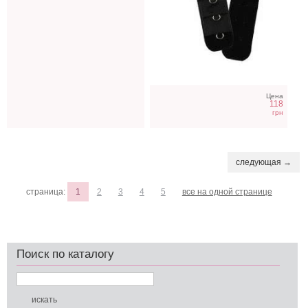
Цена
118
грн
следующая →
страница:
1
2
3
4
5
все на одной странице
Поиск по каталогу