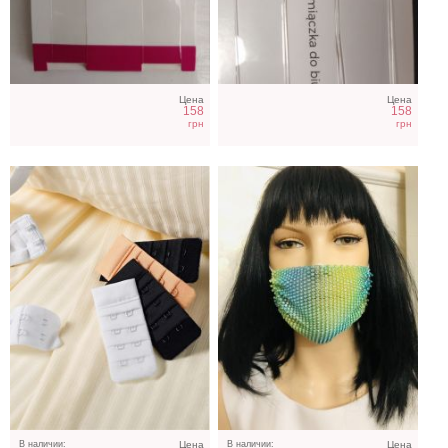
Застежка-удлинитель для
Маска желтая со
бюстгальтера на 2 крючка
стразами
Цена
Цена
158
158
грн
грн
Шляпа пирата черная
Маска со стразами
В наличии:
Цена
В наличии:
Цена